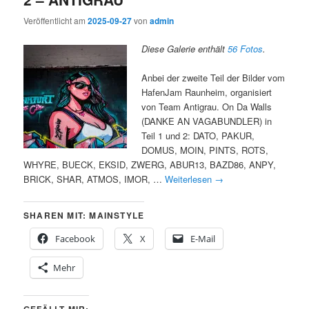
Veröffentlicht am
2025-09-27
von
admin
Diese Galerie enthält
56 Fotos
.
Anbei der zweite Teil der Bilder vom
HafenJam Raunheim, organisiert
von Team Antigrau. On Da Walls
(DANKE AN VAGABUNDLER) in
Teil 1 und 2: DATO, PAKUR,
DOMUS, MOIN, PINTS, ROTS,
WHYRE, BUECK, EKSID, ZWERG, ABUR13, BAZD86, ANPY,
BRICK, SHAR, ATMOS, IMOR, …
Weiterlesen
→
SHAREN MIT: MAINSTYLE
Facebook
X
E-Mail
Mehr
GEFÄLLT MIR: