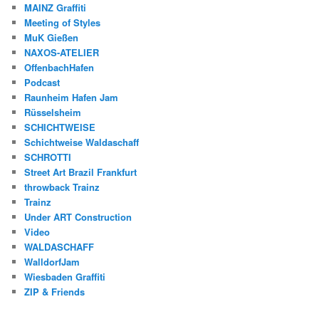
MAINZ Graffiti
Meeting of Styles
MuK Gießen
NAXOS-ATELIER
OffenbachHafen
Podcast
Raunheim Hafen Jam
Rüsselsheim
SCHICHTWEISE
Schichtweise Waldaschaff
SCHROTTI
Street Art Brazil Frankfurt
throwback Trainz
Trainz
Under ART Construction
Video
WALDASCHAFF
WalldorfJam
Wiesbaden Graffiti
ZIP & Friends