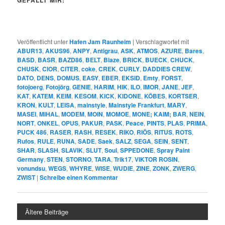
Veröffentlicht unter
Hafen Jam Raunheim
|
Verschlagwortet mit
ABUR13
,
AKUS96
,
ANPY
,
Antigrau
,
ASK
,
ATMOS
,
AZURE
,
Bares
,
BASD
,
BASR
,
BAZD86
,
BELT
,
Blaze
,
BRICK
,
BUECK
,
CHUCK
,
CHUSK
,
CIOR
,
CITER
,
coke
,
CREK
,
CURLY
,
DADDIES CREW
,
DATO
,
DENS
,
DOMUS
,
EASY
,
EBER
,
EKSID
,
Emty
,
FORST
,
fotojoerg
,
Fotojörg
,
GENIE
,
HARIM
,
HIK
,
ILO
,
IMOR
,
JANE
,
JEF
,
KAT
,
KATEM
,
KEIM
,
KESOM
,
KICK
,
KIDONE
,
KÖBES
,
KORTSER
,
KRON
,
KULT
,
LEISA
,
mainstyle
,
Mainstyle Frankfurt
,
MARY
,
MASEI
,
MIHAL
,
MODEM
,
MOIN
,
MOMOE
,
MONE; KAIM; BAR
,
NEIN
,
NORT
,
ONKEL
,
OPUS
,
PAKUR
,
PASK
,
Peace
,
PINTS
,
PLAS
,
PRIMA
,
PUCK 486
,
RASER
,
RASH
,
RESEK
,
RIKO
,
RIÖS
,
RITUS
,
ROTS
,
Rufos
,
RULE
,
RUNA
,
SADE
,
Saek
,
SALZ
,
SEGA
,
SEIN
,
SENT
,
SHAR
,
SLASH
,
SLAVIK
,
SLUT
,
Soul
,
SPPEDONE
,
Spray Paint
Germany
,
STEN
,
STORNO
,
TARA
,
Trik17
,
VIKTOR ROSIN
,
vonundsu
,
WEGS
,
WHYRE
,
WISE
,
WUDIE
,
ZINE
,
ZONK
,
ZWERG
,
ZWIST
|
Schreibe einen Kommentar
Ältere Beiträge