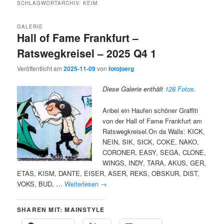
SCHLAGWORTARCHIV:
KEIM
GALERIE
Hall of Fame Frankfurt –
Ratswegkreisel – 2025 Q4 1
Veröffentlicht am
2025-11-09
von
fotojoerg
Diese Galerie enthält
128 Fotos
.
Anbei ein Haufen schöner Graffiti
von der Hall of Fame Frankfurt am
Ratswegkreisel.On da Walls: KICK,
NEIN, SIK, SICK, COKE, NAKO,
CORONER, EASY, SEGA, CLONE,
WINGS, INDY, TARA, AKUS, GER,
ETAS, KISM, DANTE, EISER, ASER, REKS, OBSKUR, DIST,
VOKS, BUD, …
Weiterlesen
→
SHAREN MIT: MAINSTYLE