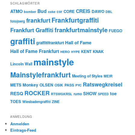
SCHLAGWÖRTER
Bud
CREIS
ATMO
CORE
DAWO
cor
bomber
coke
DBL
Frankfurtgraffiti
frankfurt
fotojoerg
frankfurtmainstyle
Frankfurt Graffiti
FUEGO
graffiti
Hall of Fame
graffitifrankfurt
Hall of Fame Frankfurt
KENT
KNAK
HERO
HYPE
mainstyle
Lincoln Wall
Mainstylefrankfurt
Meeting of Styles
MEIR
Ratswegkreisel
Monkey
METS
OLSEN
PASS
OSIK
PYC
ROCKER
RESQ
toe
SHOW
rumo
RTSWGKRSL
SPEED
TOES
Wiesbadengraffiti
ZINE
ANMELDUNG
Anmelden
Eintrags-Feed