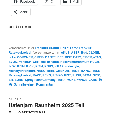
Facebook
X
E-Mail
Mehr
GEFÄLLT MIR:
Veröffentlicht unter
Frankfurt Graffiti
,
Hall of Fame Frankfurt
Ratswegkreisel
|
Verschlagwortet mit
AKUS
,
ASER
,
Bud
,
CLONE
,
coke
,
CORONER
,
CREIS
,
DANTE
,
DEF
,
DIST
,
EASY
,
EISER
,
eTAS
,
EVOK
,
frankfurt
,
GER
,
Hall of Fame
,
Halloffamefrankfurt
,
HUCH
,
INDY
,
KEIM
,
KICK
,
KISM
,
KNUS
,
KRAZ
,
mainstyle
,
Mainstylefrankfurt
,
NAKO
,
NEIN
,
OBSKUR
,
RANE
,
RANG
,
RASK
,
Ratswegkreisel
,
RAVE
,
REKS
,
RISIKO
,
RIST
,
RUSH
,
SEGA
,
SICK
,
Sik
,
SONK
,
Spray Paint Germany
,
TARA
,
VOKS
,
WINGS
,
ZANK
,
涂
鸦
|
Schreibe einen Kommentar
GALERIE
Hafenjam Raunheim 2025 Teil
2 – ANTIGRAU