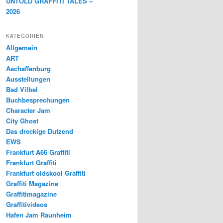
UNTOLD GRAFFITI TALES –
2026
KATEGORIEN
Allgemein
ART
Aschaffenburg
Ausstellungen
Bad Vilbel
Buchbesprechungen
Character Jam
City Ghost
Das dreckige Dutzend
EWS
Frankfurt A66 Graffiti
Frankfurt Graffiti
Frankfurt oldskool Graffiti
Graffiti Magazine
Graffitimagazine
Graffitivideos
Hafen Jam Raunheim