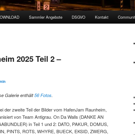
DOWNLOAD
Sammler Angebote
DSGVO
Kontakt
Communit
im 2025 Teil 2 –
min
se Galerie enthält
56 Fotos
.
ei der zweite Teil der Bilder vom HafenJam Raunheim,
anisiert von Team Antigrau. On Da Walls (DANKE AN
ABUNDLER) in Teil 1 und 2: DATO, PAKUR, DOMUS,
N, PINTS, ROTS, WHYRE, BUECK, EKSID, ZWERG,