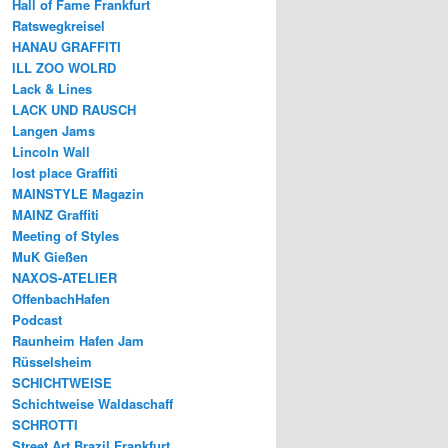
Hall of Fame Frankfurt
Ratswegkreisel
HANAU GRAFFITI
ILL ZOO WOLRD
Lack & Lines
LACK UND RAUSCH
Langen Jams
Lincoln Wall
lost place Graffiti
MAINSTYLE Magazin
MAINZ Graffiti
Meeting of Styles
MuK Gießen
NAXOS-ATELIER
OffenbachHafen
Podcast
Raunheim Hafen Jam
Rüsselsheim
SCHICHTWEISE
Schichtweise Waldaschaff
SCHROTTI
Street Art Brazil Frankfurt