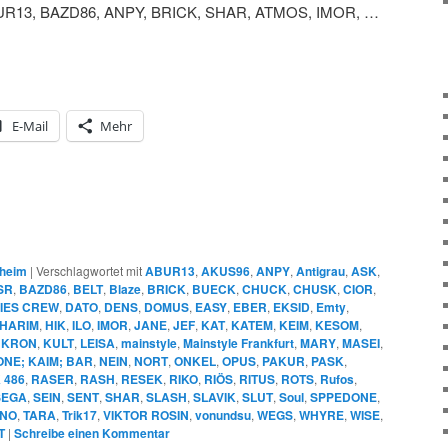
R13, BAZD86, ANPY, BRICK, SHAR, ATMOS, IMOR, …
E-Mail
Mehr
heim
|
Verschlagwortet mit
ABUR13
,
AKUS96
,
ANPY
,
Antigrau
,
ASK
,
SR
,
BAZD86
,
BELT
,
Blaze
,
BRICK
,
BUECK
,
CHUCK
,
CHUSK
,
CIOR
,
IES CREW
,
DATO
,
DENS
,
DOMUS
,
EASY
,
EBER
,
EKSID
,
Emty
,
HARIM
,
HIK
,
ILO
,
IMOR
,
JANE
,
JEF
,
KAT
,
KATEM
,
KEIM
,
KESOM
,
,
KRON
,
KULT
,
LEISA
,
mainstyle
,
Mainstyle Frankfurt
,
MARY
,
MASEI
,
NE; KAIM; BAR
,
NEIN
,
NORT
,
ONKEL
,
OPUS
,
PAKUR
,
PASK
,
 486
,
RASER
,
RASH
,
RESEK
,
RIKO
,
RIÖS
,
RITUS
,
ROTS
,
Rufos
,
SEGA
,
SEIN
,
SENT
,
SHAR
,
SLASH
,
SLAVIK
,
SLUT
,
Soul
,
SPPEDONE
,
NO
,
TARA
,
Trik17
,
VIKTOR ROSIN
,
vonundsu
,
WEGS
,
WHYRE
,
WISE
,
T
|
Schreibe einen Kommentar