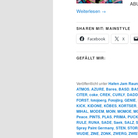
ABU
Weiterlesen
→
SHAREN MIT: MAINSTYLE
Facebook
X
GEFÄLLT MIR:
Veröffentlicht unter
Hafen Jam Raun
ATMOS
,
AZURE
,
Bares
,
BASD
,
BA
CITER
,
coke
,
CREK
,
CURLY
,
DADD
FORST
,
fotojoerg
,
Fotojörg
,
GENIE
,
KICK
,
KIDONE
,
KÖBES
,
KORTSER
MIHAL
,
MODEM
,
MOIN
,
MOMOE
,
MO
Peace
,
PINTS
,
PLAS
,
PRIMA
,
PUCK
RULE
,
RUNA
,
SADE
,
Saek
,
SALZ
,
Spray Paint Germany
,
STEN
,
STOR
WUDIE
,
ZINE
,
ZONK
,
ZWERG
,
ZWIS