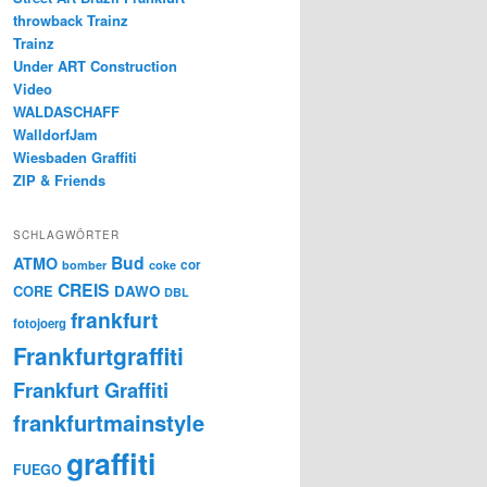
throwback Trainz
Trainz
Under ART Construction
Video
WALDASCHAFF
WalldorfJam
Wiesbaden Graffiti
ZIP & Friends
SCHLAGWÖRTER
Bud
ATMO
cor
bomber
coke
CREIS
CORE
DAWO
DBL
frankfurt
fotojoerg
Frankfurtgraffiti
Frankfurt Graffiti
frankfurtmainstyle
graffiti
FUEGO