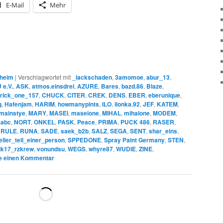
E-Mail
Mehr
heim
|
Verschlagwortet mit
_lackschaden
,
3amomoe
,
abur_13
,
e.V.
,
ASK
,
atmos.einsdrei
,
AZURE
,
Bares
,
bazd.86
,
Blaze
,
rick_one_157
,
CHUCK
,
CITER
,
CREK
,
DENS
,
EBER
,
eberunique
,
g
,
Hafenjam
,
HARIM
,
howmanypints
,
ILO
,
ilonka.92
,
JEF
,
KATEM
,
mainstye
,
MARY
,
MASEI
,
maseione
,
MIHAL
,
mihalone
,
MODEM
,
.abc
,
NORT
,
ONKEL
,
PASK
,
Peace
,
PRIMA
,
PUCK 486
,
RASER
,
,
RULE
,
RUNA
,
SADE
,
saek_b2b
,
SALZ
,
SEGA
,
SENT
,
shar_eins
,
ueller_teil_einer_person
,
SPPEDONE
,
Spray Paint Germany
,
STEN
,
rik17_rzkrew
,
vonundsu
,
WEGS
,
whyre87
,
WUDIE
,
ZINE
,
e einen Kommentar