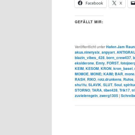
Facebook
X
GEFÄLLT MIR:
Veröffentlicht unter
Hafen Jam Raun
akus.ninetysix
,
anpyart
,
ANTIGRAU 
blazin_vibes_428
,
born_crew437
,
b
eksiderone
,
Emty
,
FORST
,
fotojoer
KEIM
,
KESOM
,
KRON
,
kron_basel
,
MOMOE
,
MONE; KAIM; BAR
,
mone
RASH
,
RIKO
,
rotz.drunkens
,
Rufos
shu1fu
,
SLAVIK
,
SLUT
,
Soul
,
spirit
STORNO
,
TARA
,
tibet428
,
Trik17
,
t
zuvieleregeln
,
zwerg1305
|
Schreib