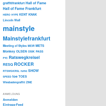
Hall of Fame
graffitifrankfurt
Hall of Fame Frankfurt
KENT
KNAK
HERO
HYPE
Lincoln Wall
mainstyle
Mainstylefrankfurt
METS
Meeting of Styles
MEIR
Monkey
OLSEN
PASS
OSIK
Ratswegkreisel
PYC
ROCKER
RESQ
SHOW
rumo
RTSWGKRSL
toe
TOES
SPEED
Wiesbadengraffiti
ZINE
ANMELDUNG
Anmelden
Eintrags-Feed