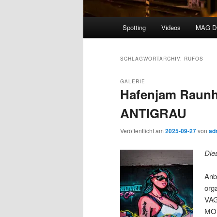
Hauptmenü
Spotting
Videos
MAG 
SCHLAGWORTARCHIV:
RUFOS
GALERIE
Hafenjam Raunhe
ANTIGRAU
Veröffentlicht am
2025-09-27
von
ad
Die
Anb
org
VAG
MOI