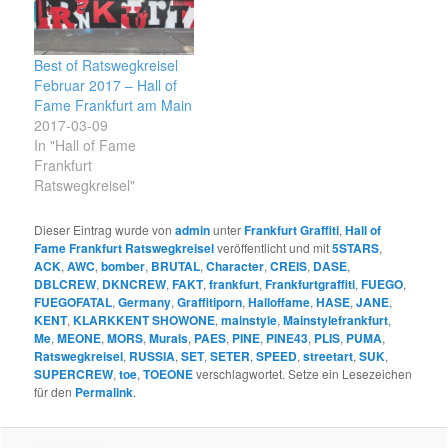
Best of Ratswegkreisel
Februar 2017 – Hall of
Fame Frankfurt am Main
2017-03-09
In "Hall of Fame
Frankfurt
Ratswegkreisel"
Dieser Eintrag wurde von
admin
unter
Frankfurt Graffiti
,
Hall of
Fame Frankfurt Ratswegkreisel
veröffentlicht und mit
5STARS
,
ACK
,
AWC
,
bomber
,
BRUTAL
,
Character
,
CREIS
,
DASE
,
DBLCREW
,
DKNCREW
,
FAKT
,
frankfurt
,
Frankfurtgraffiti
,
FUEGO
,
FUEGOFATAL
,
Germany
,
Graffitiporn
,
Halloffame
,
HASE
,
JANE
,
KENT
,
KLARKKENT SHOWONE
,
mainstyle
,
Mainstylefrankfurt
,
Me
,
MEONE
,
MORS
,
Murals
,
PAES
,
PINE
,
PINE43
,
PLIS
,
PUMA
,
Ratswegkreisel
,
RUSSIA
,
SET
,
SETER
,
SPEED
,
streetart
,
SUK
,
SUPERCREW
,
toe
,
TOEONE
verschlagwortet. Setze ein Lesezeichen
für den
Permalink
.