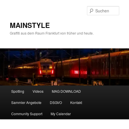
Zum
primären
Such
Inhalt
springen
MAINSTYLE
Graffiti aus dem Raum Frankfurt von früher und heute.
Hauptmenü
Spotting
Videos
MAG DOWNLOAD
Sammler Angebote
DSGVO
Kontakt
Community Support
My Calendar