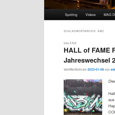
Hauptmenü
Spotting
Videos
MAG 
SCHLAGWORTARCHIV:
AWC
GALERIE
HALL of FAME F
Jahreswechsel 
Veröffentlicht am
2023-01-08
von
ad
Die
Hal
aus
Hap
COK