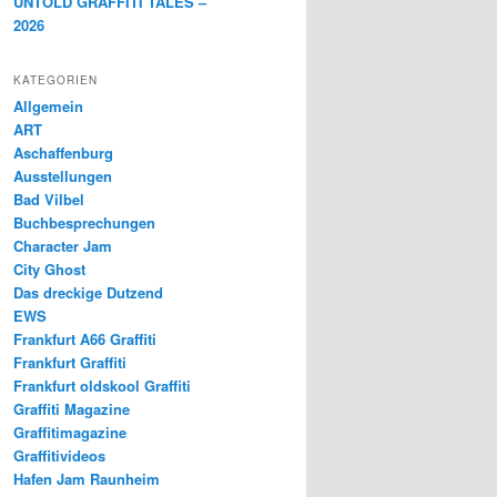
UNTOLD GRAFFITI TALES –
2026
KATEGORIEN
Allgemein
ART
Aschaffenburg
Ausstellungen
Bad Vilbel
Buchbesprechungen
Character Jam
City Ghost
Das dreckige Dutzend
EWS
Frankfurt A66 Graffiti
Frankfurt Graffiti
Frankfurt oldskool Graffiti
Graffiti Magazine
Graffitimagazine
Graffitivideos
Hafen Jam Raunheim