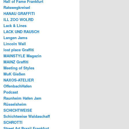
Hall of Fame Frankfurt
Ratswegkreisel
HANAU GRAFFITI
ILL ZOO WOLRD
Lack & Lines
LACK UND RAUSCH
Langen Jams
Lincoln Wall
lost place Graffiti
MAINSTYLE Magazin
MAINZ Graffiti
Meeting of Styles
MuK Gießen
NAXOS-ATELIER
OffenbachHafen
Podcast
Raunheim Hafen Jam
Rüsselsheim
SCHICHTWEISE
Schichtweise Waldaschaff
SCHROTTI
Street Art Brazil Frankfurt