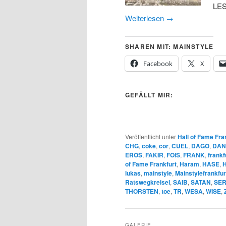
LES
Weiterlesen
→
SHAREN MIT: MAINSTYLE
Facebook
X
GEFÄLLT MIR:
Veröffentlicht unter
Hall of Fame Fra
CHG
,
coke
,
cor
,
CUEL
,
DAGO
,
DAN
EROS
,
FAKIR
,
FOIS
,
FRANK
,
frankf
of Fame Frankfurt
,
Haram
,
HASE
,
lukas
,
mainstyle
,
Mainstylefrankfur
Ratswegkreisel
,
SAIB
,
SATAN
,
SER
THORSTEN
,
toe
,
TR
,
WESA
,
WISE
,
GALERIE