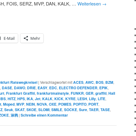
H, FOIS, SERZ, MVP, DAN, KALK, …
Weiterlesen
→
E-Mail
Mehr
nkfurt Ratswegkreisel
|
Verschlagwortet mit
ACES
,
AWC
,
BOS
,
BZM
,
,
DASE
,
DAWO
,
DRIE
,
EASY
,
EDC
,
ELECTRO DEFENDER
,
EPIK
,
urt
,
Frankfurt Graffiti
,
frankfurtmainstyle
,
FUNKR
,
GER
,
graffiti
,
Hall
HBS
,
HITZ
,
HPS
,
IKA
,
Jet
,
KALK
,
KICK
,
KYRE
,
LESH
,
Lilly
,
LITE
,
t
,
Moped
,
MVP
,
NEIN
,
NOVA
,
OXE
,
POMES
,
POPITO
,
PORT
,
Z
,
Seuk
,
SKAT
,
SKOE
,
SLOMI
,
SMILE
,
SOCKE
,
Sure
,
TAER
,
TASE
,
ZOKE
,
涂鸦
|
Schreibe einen Kommentar