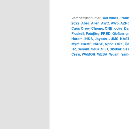
Veröffentlicht unter
Bad Vilbel
,
Frankf
2022
,
Aber
,
Alien
,
AWC
,
AWS
,
AZR
Caos Crew
,
Chemo
,
CNB
,
coke
,
Da
Floskell
,
Fotojörg
,
FRED
,
Gießen
,
gr
Haram
,
INKA
,
Jayson
,
JUMS
,
KAS
Myht
,
NAME
,
NASE
,
Nphe
,
ODK
,
Öd
RZ
,
Sesam
,
Seuk
,
SFO
,
Skobar
,
ST
Crew
,
WAMOR
,
WESA
,
Wuam
,
Yam