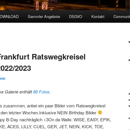
DOWNLOAD
Sammler Angebote
DSGVO
Kontakt
Communit
rankfurt Ratswegkreisel
2022/2023
min
se Galerie enthält
86 Fotos
.
lo zusammen, anbei ein paar Bilder vom Ratswegkreisel
 den letzten Wochen.Inklusive NEIN Birthday Bilder
py B-Day nachträglich <3On da Walls: WISE, EASY, EPIK,
E, ACES, LILLY, CUEL, GER, JET, NEIN, KICK, TOE,