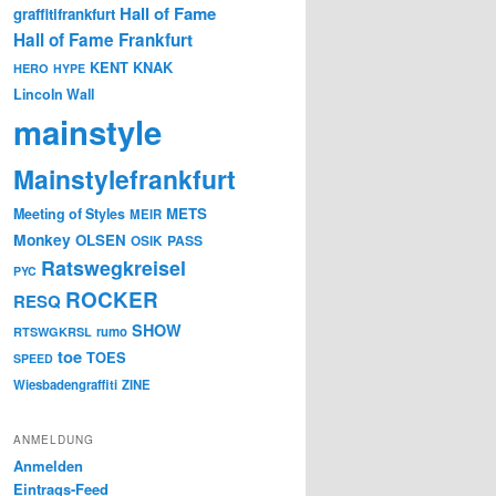
Hall of Fame
graffitifrankfurt
Hall of Fame Frankfurt
KENT
KNAK
HERO
HYPE
Lincoln Wall
mainstyle
Mainstylefrankfurt
METS
Meeting of Styles
MEIR
Monkey
OLSEN
PASS
OSIK
Ratswegkreisel
PYC
ROCKER
RESQ
SHOW
rumo
RTSWGKRSL
toe
TOES
SPEED
Wiesbadengraffiti
ZINE
ANMELDUNG
Anmelden
Eintrags-Feed