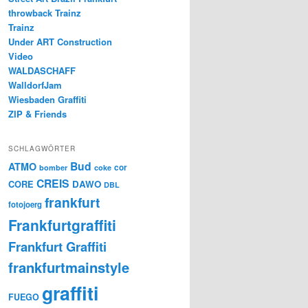
throwback Trainz
Trainz
Under ART Construction
Video
WALDASCHAFF
WalldorfJam
Wiesbaden Graffiti
ZIP & Friends
SCHLAGWÖRTER
Bud
ATMO
cor
bomber
coke
CREIS
CORE
DAWO
DBL
frankfurt
fotojoerg
Frankfurtgraffiti
Frankfurt Graffiti
frankfurtmainstyle
graffiti
FUEGO