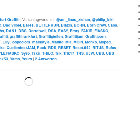
urt Graffiti
|
Verschlagwortet mit
@am_lines_ziehen
,
@philip_kiki
,
O
,
Bad Vilbel
,
Bares
,
BETTERRUN
,
Blazin
,
BORN
,
Born Crew
,
Caos
,
hs
,
DAN1
,
DBS
,
Dortelweil
,
DSA
,
EASY
,
Emty
,
FAKIR
,
FIASKO
,
affiti
,
graffitifrankfurt
,
Graffitigießen
,
Graffitijam
,
Graffitiporn
,
T
,
Lilly
,
loopcolors
,
mainstyle
,
Manko
,
Mia
,
MOIN
,
Monko
,
Moped
,
ka
,
QuellenfestJAM
,
Rack
,
RDS
,
RESET
,
Reset.642
,
RITUS
,
Rufos
,
YLEFIASKO
,
Syro
,
Takir
,
THILO
,
Trik
,
Trik17
,
TRS
,
U5W
,
UBS
,
UBS
ek53
,
Yams
,
Yours
|
2
Antworten