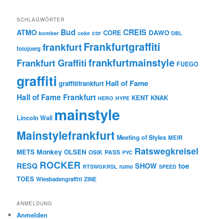
SCHLAGWÖRTER
Bud
CREIS
ATMO
CORE
DAWO
cor
bomber
coke
DBL
Frankfurtgraffiti
frankfurt
fotojoerg
frankfurtmainstyle
Frankfurt Graffiti
FUEGO
graffiti
Hall of Fame
graffitifrankfurt
Hall of Fame Frankfurt
KENT
KNAK
HERO
HYPE
mainstyle
Lincoln Wall
Mainstylefrankfurt
Meeting of Styles
MEIR
Ratswegkreisel
Monkey
METS
OLSEN
PASS
OSIK
PYC
ROCKER
RESQ
toe
SHOW
rumo
RTSWGKRSL
SPEED
TOES
Wiesbadengraffiti
ZINE
ANMELDUNG
Anmelden