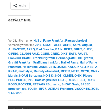
Mehr
GEFÄLLT MIR:
Veröffentlicht unter
Hall of Fame Frankfurt Ratswegkreisel
|
Verschlagwortet mit
2016
,
5STAR
,
ALFA
,
ASHE
,
Astro
,
August
,
AURASTRO
,
AZRQ
,
Bad Breathe
,
BAIN
,
BEKS
,
BRUT
,
CHEK
,
CIPING
,
CLUDIN FALK
,
CORE
,
CREK
,
DIKT
,
EAT1
,
FAUST
,
Frankfurt Graffiti
,
Frankfurtgraffiti
,
Germangraffiti
,
GIF
,
graffiti
,
Graffiti Frankfurt
,
Graffitiausfrankfurt
,
Hall of Fame
,
Hall of Fame
Frankfurt
,
Halloffame
,
JANE
,
JETS
,
JOICE
,
KALK
,
KALLI
,
KESPA
,
KNAK
,
mainstyle
,
Mainstylefrankfurt
,
MEIER
,
METS
,
MEYR
,
MNKY
,
Murals
,
NOAH Benzema
,
NOIS33
,
NOS
,
OLSEN
,
ONIX
,
Pieces
,
PLIS
,
POKES
,
PYC
,
Ratswegkreisel
,
REAL
,
RESK
,
REST
,
REYS
,
ROBS
,
ROCKER
,
RTSWGKRSL
,
rumo
,
SHOW
,
Snek
,
SPEED
,
streetart
,
toe
,
TOLEK
,
UF97
,
ULTRAS Frankfurt
,
VISCONTIS
,
ZOEL
|
1
Antwort