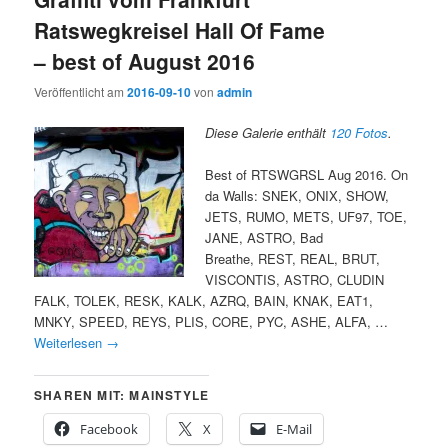
Ratswegkreisel Hall Of Fame
– best of August 2016
Veröffentlicht am
2016-09-10
von
admin
Diese Galerie enthält
120 Fotos
.
Best of RTSWGRSL Aug 2016. On
da Walls: SNEK, ONIX, SHOW,
JETS, RUMO, METS, UF97, TOE,
JANE, ASTRO, Bad
Breathe, REST, REAL, BRUT,
VISCONTIS, ASTRO, CLUDIN
FALK, TOLEK, RESK, KALK, AZRQ, BAIN, KNAK, EAT1,
MNKY, SPEED, REYS, PLIS, CORE, PYC, ASHE, ALFA, …
Weiterlesen
→
SHAREN MIT: MAINSTYLE
Facebook
X
E-Mail