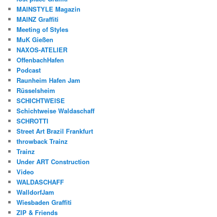
MAINSTYLE Magazin
MAINZ Graffiti
Meeting of Styles
MuK Gießen
NAXOS-ATELIER
OffenbachHafen
Podcast
Raunheim Hafen Jam
Rüsselsheim
SCHICHTWEISE
Schichtweise Waldaschaff
SCHROTTI
Street Art Brazil Frankfurt
throwback Trainz
Trainz
Under ART Construction
Video
WALDASCHAFF
WalldorfJam
Wiesbaden Graffiti
ZIP & Friends