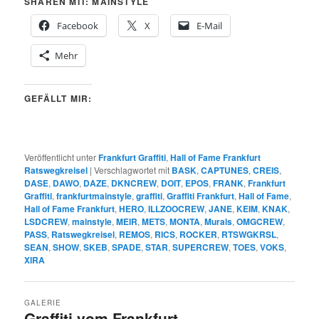
SHAREN MIT: MAINSTYLE
Facebook
X
E-Mail
Mehr
GEFÄLLT MIR:
Veröffentlicht unter
Frankfurt Graffiti
,
Hall of Fame Frankfurt
Ratswegkreisel
|
Verschlagwortet mit
BASK
,
CAPTUNES
,
CREIS
,
DASE
,
DAWO
,
DAZE
,
DKNCREW
,
DOIT
,
EPOS
,
FRANK
,
Frankfurt
Graffiti
,
frankfurtmainstyle
,
graffiti
,
Graffiti Frankfurt
,
Hall of Fame
,
Hall of Fame Frankfurt
,
HERO
,
ILLZOOCREW
,
JANE
,
KEIM
,
KNAK
,
LSDCREW
,
mainstyle
,
MEIR
,
METS
,
MONTA
,
Murals
,
OMGCREW
,
PASS
,
Ratswegkreisel
,
REMOS
,
RICS
,
ROCKER
,
RTSWGKRSL
,
SEAN
,
SHOW
,
SKEB
,
SPADE
,
STAR
,
SUPERCREW
,
TOES
,
VOKS
,
XIRA
GALERIE
Graffiti vom Frankfurt