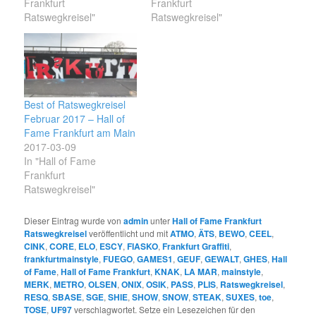
Frankfurt
Frankfurt
Ratswegkreisel"
Ratswegkreisel"
Best of Ratswegkreisel
Februar 2017 – Hall of
Fame Frankfurt am Main
2017-03-09
In "Hall of Fame
Frankfurt
Ratswegkreisel"
Dieser Eintrag wurde von
admin
unter
Hall of Fame Frankfurt
Ratswegkreisel
veröffentlicht und mit
ATMO
,
ÄTS
,
BEWO
,
CEEL
,
CINK
,
CORE
,
ELO
,
ESCY
,
FIASKO
,
Frankfurt Graffiti
,
frankfurtmainstyle
,
FUEGO
,
GAMES1
,
GEUF
,
GEWALT
,
GHES
,
Hall
of Fame
,
Hall of Fame Frankfurt
,
KNAK
,
LA MAR
,
mainstyle
,
MERK
,
METRO
,
OLSEN
,
ONIX
,
OSIK
,
PASS
,
PLIS
,
Ratswegkreisel
,
RESQ
,
SBASE
,
SGE
,
SHIE
,
SHOW
,
SNOW
,
STEAK
,
SUXES
,
toe
,
TOSE
,
UF97
verschlagwortet. Setze ein Lesezeichen für den