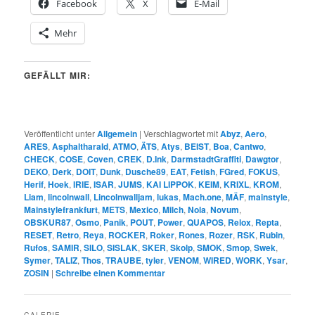
Facebook
X
E-Mail
Mehr
GEFÄLLT MIR:
Veröffentlicht unter
Allgemein
|
Verschlagwortet mit
Abyz
,
Aero
,
ARES
,
Asphaltharald
,
ATMO
,
ÄTS
,
Atys
,
BEIST
,
Boa
,
Cantwo
,
CHECK
,
COSE
,
Coven
,
CREK
,
D.Ink
,
DarmstadtGraffiti
,
Dawgtor
,
DEKO
,
Derk
,
DOIT
,
Dunk
,
Dusche89
,
EAT
,
Fetish
,
FGred
,
FOKUS
,
Herif
,
Hoek
,
IRIE
,
ISAR
,
JUMS
,
KAI LIPPOK
,
KEIM
,
KRIXL
,
KROM
,
Liam
,
lincolnwall
,
Lincolnwalljam
,
lukas
,
Mach.one
,
MÄF
,
mainstyle
,
Mainstylefrankfurt
,
METS
,
Mexico
,
Milch
,
Nola
,
Novum
,
OBSKUR87
,
Osmo
,
Panik
,
POUT
,
Power
,
QUAPOS
,
Relox
,
Repta
,
RESET
,
Retro
,
Reya
,
ROCKER
,
Roker
,
Rones
,
Rozer
,
RSK
,
Rubin
,
Rufos
,
SAMIR
,
SILO
,
SISLAK
,
SKER
,
Skolp
,
SMOK
,
Smop
,
Swek
,
Symer
,
TALIZ
,
Thos
,
TRAUBE
,
tyler
,
VENOM
,
WIRED
,
WORK
,
Ysar
,
ZOSIN
|
Schreibe einen Kommentar
GALERIE