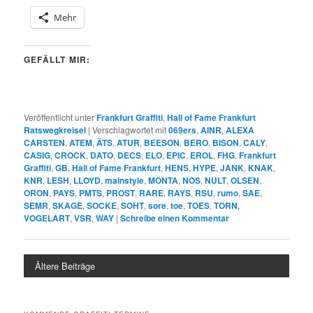
Mehr
GEFÄLLT MIR:
Veröffentlicht unter
Frankfurt Graffiti
,
Hall of Fame Frankfurt
Ratswegkreisel
|
Verschlagwortet mit
069ers
,
AINR
,
ALEXA
CARSTEN
,
ATEM
,
ÄTS
,
ATUR
,
BEESON
,
BERO
,
BISON
,
CALY
,
CASIG
,
CROCK
,
DATO
,
DECS
,
ELO
,
EPIC
,
EROL
,
FHG
,
Frankfurt
Graffiti
,
GB
,
Hall of Fame Frankfurt
,
HENS
,
HYPE
,
JANK
,
KNAK
,
KNR
,
LESH
,
LLOYD
,
mainstyle
,
MONTA
,
NOS
,
NULT
,
OLSEN
,
ORON
,
PAYS
,
PMTS
,
PROST
,
RARE
,
RAYS
,
RSU
,
rumo
,
SAE
,
SEMR
,
SKAGE
,
SOCKE
,
SOHT
,
sore
,
toe
,
TOES
,
TORN
,
VOGELART
,
VSR
,
WAY
|
Schreibe einen Kommentar
Ältere Beiträge