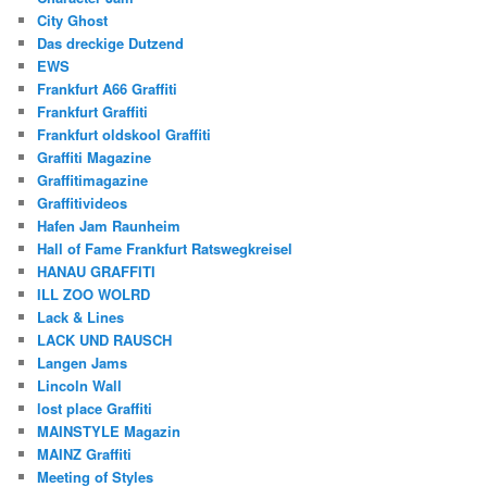
City Ghost
Das dreckige Dutzend
EWS
Frankfurt A66 Graffiti
Frankfurt Graffiti
Frankfurt oldskool Graffiti
Graffiti Magazine
Graffitimagazine
Graffitivideos
Hafen Jam Raunheim
Hall of Fame Frankfurt Ratswegkreisel
HANAU GRAFFITI
ILL ZOO WOLRD
Lack & Lines
LACK UND RAUSCH
Langen Jams
Lincoln Wall
lost place Graffiti
MAINSTYLE Magazin
MAINZ Graffiti
Meeting of Styles