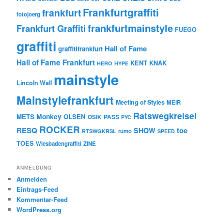
Frankfurtgraffiti
frankfurt
fotojoerg
frankfurtmainstyle
Frankfurt Graffiti
FUEGO
graffiti
Hall of Fame
graffitifrankfurt
Hall of Fame Frankfurt
KENT
KNAK
HERO
HYPE
mainstyle
Lincoln Wall
Mainstylefrankfurt
Meeting of Styles
MEIR
Ratswegkreisel
Monkey
METS
OLSEN
PASS
OSIK
PYC
ROCKER
RESQ
toe
SHOW
rumo
RTSWGKRSL
SPEED
TOES
Wiesbadengraffiti
ZINE
ANMELDUNG
Anmelden
Eintrags-Feed
Kommentar-Feed
WordPress.org