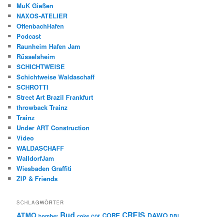
MuK Gießen
NAXOS-ATELIER
OffenbachHafen
Podcast
Raunheim Hafen Jam
Rüsselsheim
SCHICHTWEISE
Schichtweise Waldaschaff
SCHROTTI
Street Art Brazil Frankfurt
throwback Trainz
Trainz
Under ART Construction
Video
WALDASCHAFF
WalldorfJam
Wiesbaden Graffiti
ZIP & Friends
SCHLAGWÖRTER
Bud
CREIS
ATMO
CORE
DAWO
cor
bomber
coke
DBL