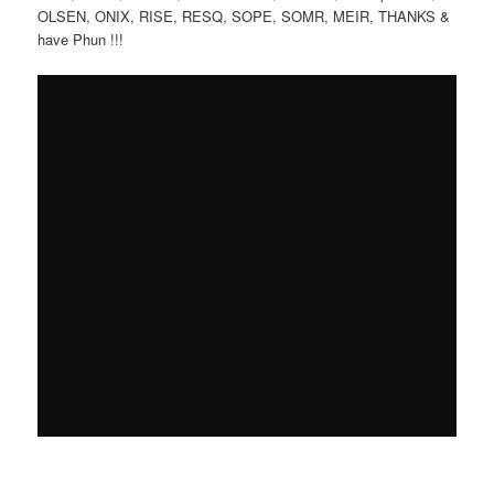
OLSEN, ONIX, RISE, RESQ, SOPE, SOMR, MEIR, THANKS &
have Phun !!!