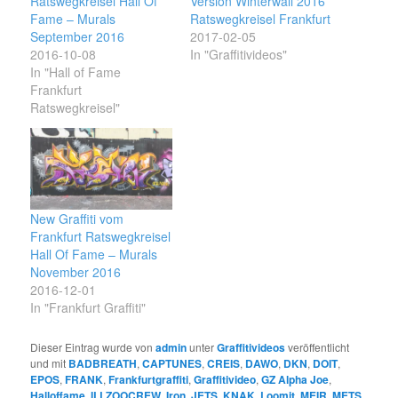
Ratswegkreisel Hall Of
Version Winterwall 2016
Fame – Murals
Ratswegkreisel Frankfurt
September 2016
2017-02-05
2016-10-08
In "Graffitivideos"
In "Hall of Fame
Frankfurt
Ratswegkreisel"
New Graffiti vom
Frankfurt Ratswegkreisel
Hall Of Fame – Murals
November 2016
2016-12-01
In "Frankfurt Graffiti"
Dieser Eintrag wurde von
admin
unter
Graffitivideos
veröffentlicht
und mit
BADBREATH
,
CAPTUNES
,
CREIS
,
DAWO
,
DKN
,
DOIT
,
EPOS
,
FRANK
,
Frankfurtgraffiti
,
Graffitivideo
,
GZ Alpha Joe
,
Halloffame
,
ILLZOOCREW
,
Iron
,
JETS
,
KNAK
,
Loomit
,
MEIR
,
METS
,