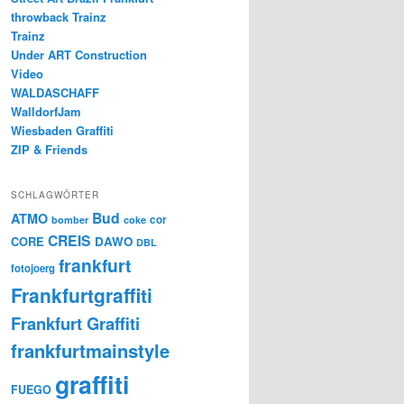
throwback Trainz
Trainz
Under ART Construction
Video
WALDASCHAFF
WalldorfJam
Wiesbaden Graffiti
ZIP & Friends
SCHLAGWÖRTER
Bud
ATMO
cor
bomber
coke
CREIS
CORE
DAWO
DBL
frankfurt
fotojoerg
Frankfurtgraffiti
Frankfurt Graffiti
frankfurtmainstyle
graffiti
FUEGO