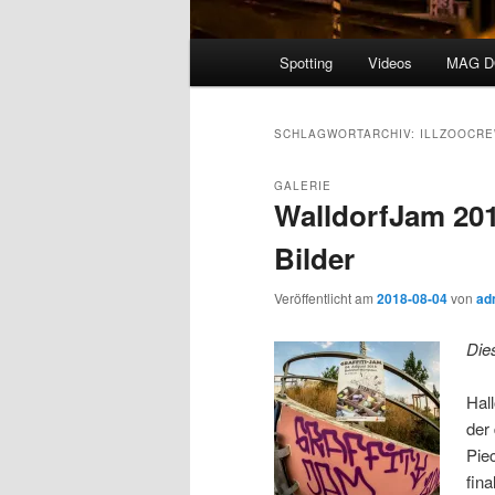
Hauptmenü
Spotting
Videos
MAG 
SCHLAGWORTARCHIV:
ILLZOOCR
GALERIE
WalldorfJam 201
Bilder
Veröffentlicht am
2018-08-04
von
ad
Die
Hal
der
Pie
fin