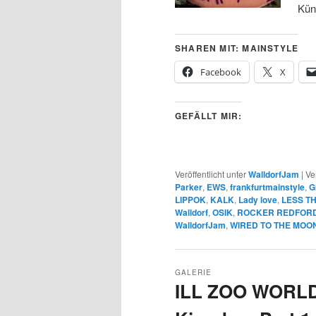
Kün
SHAREN MIT: MAINSTYLE
Facebook
X
GEFÄLLT MIR:
Veröffentlicht unter
WalldorfJam
|
Ve
Parker
,
EWS
,
frankfurtmainstyle
,
G
LIPPOK
,
KALK
,
Lady love
,
LESS T
Walldorf
,
OSIK
,
ROCKER REDFOR
WalldorfJam
,
WIRED TO THE MOO
GALERIE
ILL ZOO WORLD 