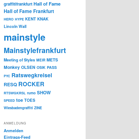
Hall of Fame
graffitifrankfurt
Hall of Fame Frankfurt
KENT
KNAK
HERO
HYPE
Lincoln Wall
mainstyle
Mainstylefrankfurt
METS
Meeting of Styles
MEIR
Monkey
OLSEN
PASS
OSIK
Ratswegkreisel
PYC
ROCKER
RESQ
SHOW
rumo
RTSWGKRSL
toe
TOES
SPEED
Wiesbadengraffiti
ZINE
ANMELDUNG
Anmelden
Eintrags-Feed