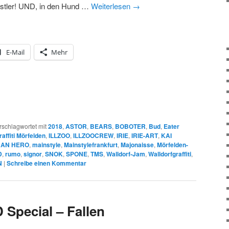
stler! UND, in den Hund …
Weiterlesen
→
E-Mail
Mehr
rschlagwortet mit
2018
,
ASTOR
,
BEARS
,
BOBOTER
,
Bud
,
Eater
raffiti Mörfelden
,
ILLZOO
,
ILLZOOCREW
,
IRIE
,
IRIE-ART
,
KAI
HAN HERO
,
mainstyle
,
Mainstylefrankfurt
,
Majonaisse
,
Mörfelden-
D
,
rumo
,
signor
,
SNOK
,
SPONE
,
TMS
,
Walldorf-Jam
,
Walldorfgraffiti
,
N
|
Schreibe einen Kommentar
Special – Fallen