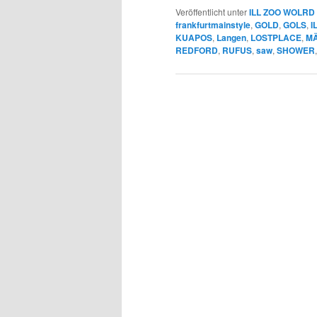
Veröffentlicht unter
ILL ZOO WOLRD
frankfurtmainstyle
,
GOLD
,
GOLS
,
I
KUAPOS
,
Langen
,
LOSTPLACE
,
M
REDFORD
,
RUFUS
,
saw
,
SHOWER