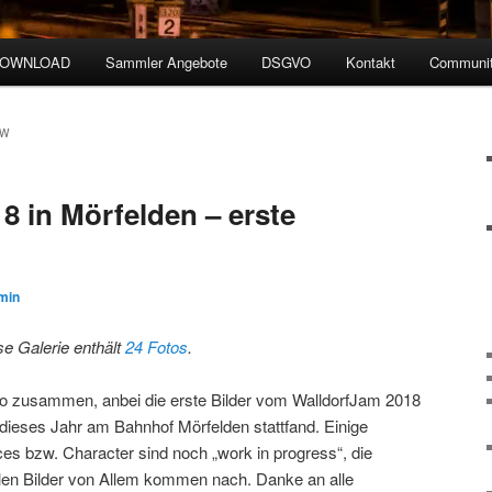
DOWNLOAD
Sammler Angebote
DSGVO
Kontakt
Communit
EW
8 in Mörfelden – erste
min
se Galerie enthält
24 Fotos
.
lo zusammen, anbei die erste Bilder vom WalldorfJam 2018
 dieses Jahr am Bahnhof Mörfelden stattfand. Einige
ces bzw. Character sind noch „work in progress“, die
alen Bilder von Allem kommen nach. Danke an alle