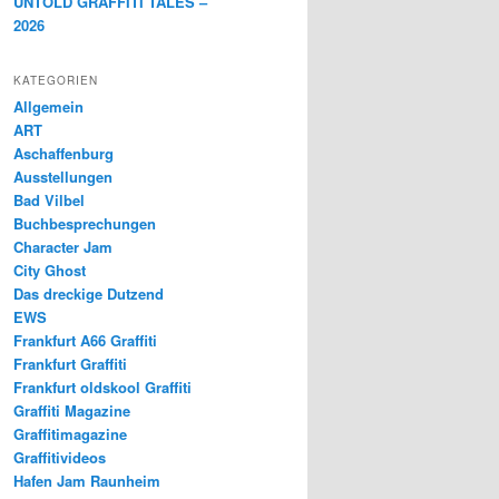
UNTOLD GRAFFITI TALES –
2026
KATEGORIEN
Allgemein
ART
Aschaffenburg
Ausstellungen
Bad Vilbel
Buchbesprechungen
Character Jam
City Ghost
Das dreckige Dutzend
EWS
Frankfurt A66 Graffiti
Frankfurt Graffiti
Frankfurt oldskool Graffiti
Graffiti Magazine
Graffitimagazine
Graffitivideos
Hafen Jam Raunheim