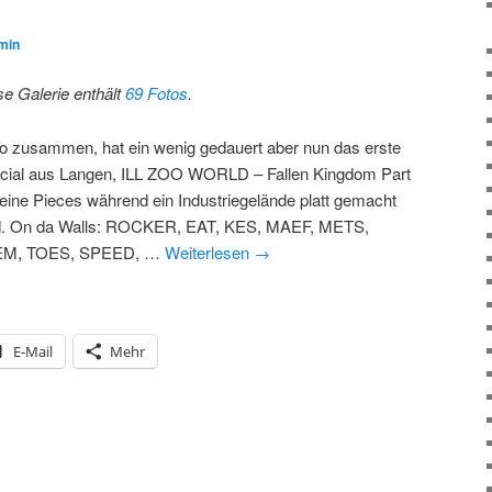
min
se Galerie enthält
69 Fotos
.
lo zusammen, hat ein wenig gedauert aber nun das erste
cial aus Langen, ILL ZOO WORLD – Fallen Kingdom Part
Feine Pieces während ein Industriegelände platt gemacht
d. On da Walls: ROCKER, EAT, KES, MAEF, METS,
EM, TOES, SPEED, …
Weiterlesen
→
E-Mail
Mehr