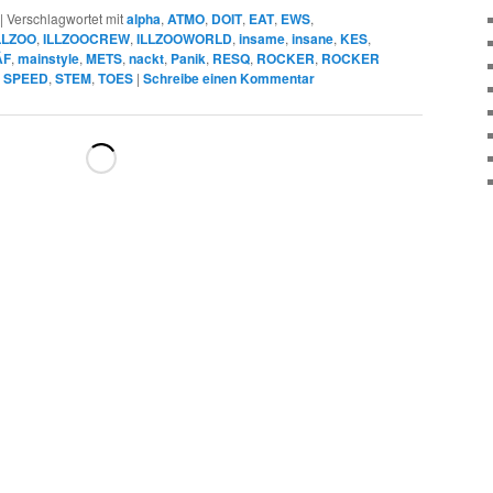
|
Verschlagwortet mit
alpha
,
ATMO
,
DOIT
,
EAT
,
EWS
,
LLZOO
,
ILLZOOCREW
,
ILLZOOWORLD
,
insame
,
insane
,
KES
,
ÄF
,
mainstyle
,
METS
,
nackt
,
Panik
,
RESQ
,
ROCKER
,
ROCKER
,
SPEED
,
STEM
,
TOES
|
Schreibe einen Kommentar