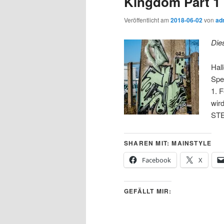
Kingdom Part 1
Veröffentlicht am
2018-06-02
von
ad
Die
Hal
Spe
1. 
wir
ST
SHAREN MIT: MAINSTYLE
Facebook
X
GEFÄLLT MIR: