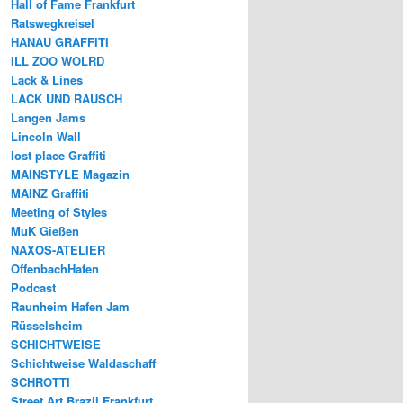
Hall of Fame Frankfurt
Ratswegkreisel
HANAU GRAFFITI
ILL ZOO WOLRD
Lack & Lines
LACK UND RAUSCH
Langen Jams
Lincoln Wall
lost place Graffiti
MAINSTYLE Magazin
MAINZ Graffiti
Meeting of Styles
MuK Gießen
NAXOS-ATELIER
OffenbachHafen
Podcast
Raunheim Hafen Jam
Rüsselsheim
SCHICHTWEISE
Schichtweise Waldaschaff
SCHROTTI
Street Art Brazil Frankfurt