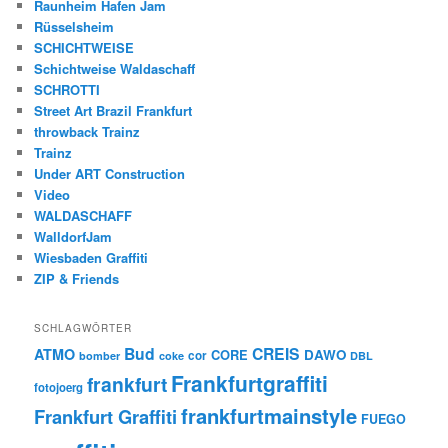
Raunheim Hafen Jam
Rüsselsheim
SCHICHTWEISE
Schichtweise Waldaschaff
SCHROTTI
Street Art Brazil Frankfurt
throwback Trainz
Trainz
Under ART Construction
Video
WALDASCHAFF
WalldorfJam
Wiesbaden Graffiti
ZIP & Friends
SCHLAGWÖRTER
Bud
CREIS
ATMO
CORE
DAWO
cor
bomber
coke
DBL
Frankfurtgraffiti
frankfurt
fotojoerg
frankfurtmainstyle
Frankfurt Graffiti
FUEGO