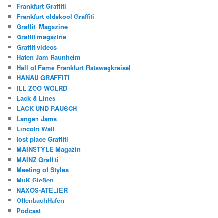
Frankfurt Graffiti
Frankfurt oldskool Graffiti
Graffiti Magazine
Graffitimagazine
Graffitivideos
Hafen Jam Raunheim
Hall of Fame Frankfurt Ratswegkreisel
HANAU GRAFFITI
ILL ZOO WOLRD
Lack & Lines
LACK UND RAUSCH
Langen Jams
Lincoln Wall
lost place Graffiti
MAINSTYLE Magazin
MAINZ Graffiti
Meeting of Styles
MuK Gießen
NAXOS-ATELIER
OffenbachHafen
Podcast