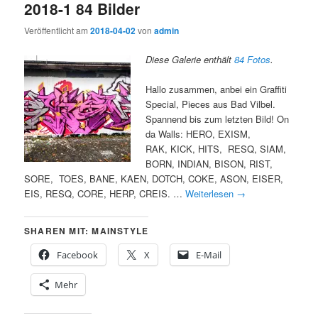
2018-1 84 Bilder
Veröffentlicht am
2018-04-02
von
admin
Diese Galerie enthält
84 Fotos
.
Hallo zusammen, anbei ein Graffiti
Special, Pieces aus Bad Vilbel.
Spannend bis zum letzten Bild! On
da Walls: HERO, EXISM,
RAK, KICK, HITS, RESQ, SIAM,
BORN, INDIAN, BISON, RIST,
SORE, TOES, BANE, KAEN, DOTCH, COKE, ASON, EISER,
EIS, RESQ, CORE, HERP, CREIS. …
Weiterlesen
→
SHAREN MIT: MAINSTYLE
Facebook
X
E-Mail
Mehr