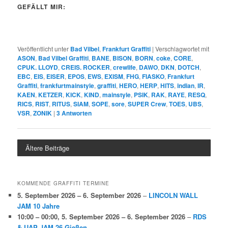
GEFÄLLT MIR:
Veröffentlicht unter
Bad Vilbel
,
Frankfurt Graffiti
|
Verschlagwortet mit
ASON
,
Bad Vilbel Graffiti
,
BANE
,
BISON
,
BORN
,
coke
,
CORE
,
CPUK. LLOYD
,
CREIS. ROCKER
,
crewlife
,
DAWO
,
DKN
,
DOTCH
,
EBC
,
EIS
,
EISER
,
EPOS
,
EWS
,
EXISM
,
FHG
,
FIASKO
,
Frankfurt
Graffiti
,
frankfurtmainstyle
,
graffiti
,
HERO
,
HERP
,
HITS
,
indian
,
IR
,
KAEN
,
KETZER
,
KICK
,
KIND
,
mainstyle
,
PSIK
,
RAK
,
RAYE
,
RESQ
,
RICS
,
RIST
,
RITUS
,
SIAM
,
SOPE
,
sore
,
SUPER Crew
,
TOES
,
UBS
,
VSR
,
ZONIK
|
3
Antworten
Ältere Beiträge
KOMMENDE GRAFFITI TERMINE
5. September 2026
–
6. September 2026
–
LINCOLN WALL
JAM 10 Jahre
10:00
–
00:00
,
5. September 2026
–
6. September 2026
–
RDS
& UAP JAM 26 Gießen