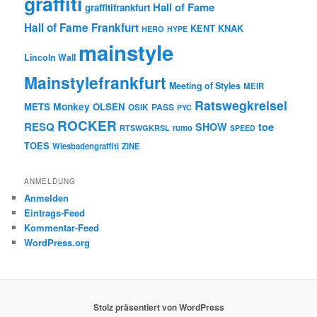
graffiti
Hall of Fame
graffitifrankfurt
Hall of Fame Frankfurt
KENT
KNAK
HERO
HYPE
mainstyle
Lincoln Wall
Mainstylefrankfurt
Meeting of Styles
MEIR
Ratswegkreisel
Monkey
METS
OLSEN
PASS
OSIK
PYC
ROCKER
RESQ
toe
SHOW
rumo
RTSWGKRSL
SPEED
TOES
Wiesbadengraffiti
ZINE
ANMELDUNG
Anmelden
Eintrags-Feed
Kommentar-Feed
WordPress.org
Stolz präsentiert von WordPress