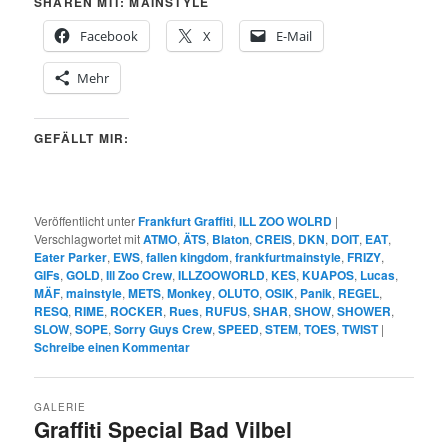
SHAREN MIT: MAINSTYLE
Facebook
X
E-Mail
Mehr
GEFÄLLT MIR:
Veröffentlicht unter
Frankfurt Graffiti
,
ILL ZOO WOLRD
|
Verschlagwortet mit
ATMO
,
ÄTS
,
Blaton
,
CREIS
,
DKN
,
DOIT
,
EAT
,
Eater Parker
,
EWS
,
fallen kingdom
,
frankfurtmainstyle
,
FRIZY
,
GIFs
,
GOLD
,
Ill Zoo Crew
,
ILLZOOWORLD
,
KES
,
KUAPOS
,
Lucas
,
MÄF
,
mainstyle
,
METS
,
Monkey
,
OLUTO
,
OSIK
,
Panik
,
REGEL
,
RESQ
,
RIME
,
ROCKER
,
Rues
,
RUFUS
,
SHAR
,
SHOW
,
SHOWER
,
SLOW
,
SOPE
,
Sorry Guys Crew
,
SPEED
,
STEM
,
TOES
,
TWIST
|
Schreibe einen Kommentar
GALERIE
Graffiti Special Bad Vilbel