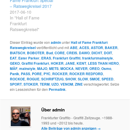
Fame Frankfurt Special
– Ratswegkreisel 2017
2017-06-10
In "Hall of Fame
Frankfurt
Ratswegkreisel"
Dieser Eintrag wurde von
admin
unter
Hall of Fame Frankfurt
Ratswegkreisel
veröffentlicht und mit
ABE
,
ACES
,
ASTOR
,
BAKER
,
BIATSCH
,
BOBOTER
,
Bud
,
CORE
,
CREIS
,
DAWO
,
DICHT
,
DOIT
,
EAT
,
Eater Parker
,
ERAS
,
Frankfurt Graffiti
,
frankfurtmainstyle
,
GEKO
,
Graffiti Frankfurt
,
HOKER
,
JANE
,
KENT
,
LESS THAN HERO
,
MÄF
,
mainstyle
,
MAJO
,
METS
,
MOCKA
,
NEVER
,
OREO
,
Osmo
,
Panik
,
PASS
,
PORE
,
PYC
,
ROCKER
,
ROCKER REDFORD
,
ROCKOE
,
ROGUE
,
SCHRIFTZUG
,
SHOW
,
SLOW
,
SMOE
,
SPEED
,
SPORT
,
STOKER
,
TERM
,
UZO
,
VENOM
,
ZINE
verschlagwortet. Setze
ein Lesezeichen für den
Permalink
.
Über admin
Frankfurter Graffito - Graffiti Zeitzeuge. ~1988-
1993 und ~2012 bis heute.
Alle Beiträge von admin anzeigen
→