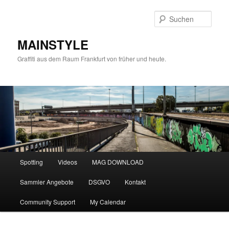
Zum
primären
Such
Inhalt
springen
MAINSTYLE
Graffiti aus dem Raum Frankfurt von früher und heute.
Hauptmenü
Spotting
Videos
MAG DOWNLOAD
Sammler Angebote
DSGVO
Kontakt
Community Support
My Calendar