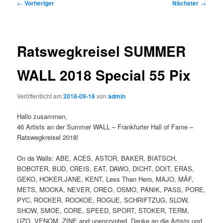
Beitragsnavigation
←
Vorheriger
Nächster
→
Ratswegkreisel SUMMER
WALL 2018 Special 55 Pix
Veröffentlicht am
2018-09-16
von
admin
Hallo zusammen,
46 Artists an der Summer WALL – Frankfurter Hall of Fame –
Ratswegkreisel 2018!
On da Walls: ABE, ACES, ASTOR, BAKER, BIATSCH,
BOBOTER, BUD, CREIS, EAT, DAWO, DICHT, DOIT, ERAS,
GEKO, HOKER,JANE, KENT, Less Than Hero, MAJO, MÄF,
METS, MOCKA, NEVER, OREO, OSMO, PANIK, PASS, PORE,
PYC, ROCKER, ROCKOE, ROGUE, SCHRIFTZUG, SLOW,
SHOW, SMOE, CORE, SPEED, SPORT, STOKER, TERM,
UZO, VENOM, ZINE and unencrypted. Danke an die Artists und