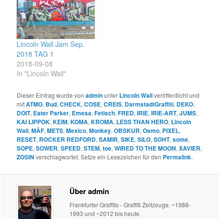
Lincoln Wall Jam Sep.
2018 TAG 1
2018-09-08
In "Lincoln Wall"
Dieser Eintrag wurde von
admin
unter
Lincoln Wall
veröffentlicht und
mit
ATMO
,
Bud
,
CHECK
,
COSE
,
CREIS
,
DarmstadtGraffiti
,
DEKO
,
DOIT
,
Eater Parker
,
Emesa
,
Fetisch
,
FRED
,
IRIE
,
IRIE-ART
,
JUMS
,
KAI LIPPOK
,
KEIM
,
KOMA
,
KROMA
,
LESS THAN HERO
,
Lincoln
Wall
,
MÄF
,
METS
,
Mexico
,
Monkey
,
OBSKUR
,
Osmo
,
PIXEL
,
RESET
,
ROCKER REDFORD
,
SAMIR
,
SIKE
,
SILO
,
SOHT
,
some
,
SOPE
,
SOWER
,
SPEED
,
STEM
,
toe
,
WIRED TO THE MOON
,
XAVIER
,
ZOSIN
verschlagwortet. Setze ein Lesezeichen für den
Permalink
.
Über admin
Frankfurter Graffito - Graffiti Zeitzeuge. ~1988-
1993 und ~2012 bis heute.