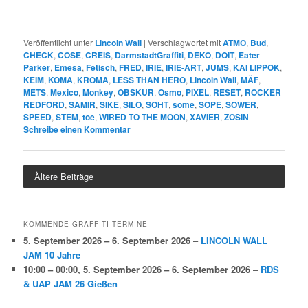
Veröffentlicht unter
Lincoln Wall
|
Verschlagwortet mit
ATMO
,
Bud
,
CHECK
,
COSE
,
CREIS
,
DarmstadtGraffiti
,
DEKO
,
DOIT
,
Eater
Parker
,
Emesa
,
Fetisch
,
FRED
,
IRIE
,
IRIE-ART
,
JUMS
,
KAI LIPPOK
,
KEIM
,
KOMA
,
KROMA
,
LESS THAN HERO
,
Lincoln Wall
,
MÄF
,
METS
,
Mexico
,
Monkey
,
OBSKUR
,
Osmo
,
PIXEL
,
RESET
,
ROCKER
REDFORD
,
SAMIR
,
SIKE
,
SILO
,
SOHT
,
some
,
SOPE
,
SOWER
,
SPEED
,
STEM
,
toe
,
WIRED TO THE MOON
,
XAVIER
,
ZOSIN
|
Schreibe einen Kommentar
Ältere Beiträge
KOMMENDE GRAFFITI TERMINE
5. September 2026
–
6. September 2026
–
LINCOLN WALL
JAM 10 Jahre
10:00
–
00:00
,
5. September 2026
–
6. September 2026
–
RDS
& UAP JAM 26 Gießen