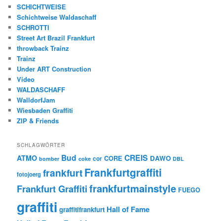
SCHICHTWEISE
Schichtweise Waldaschaff
SCHROTTI
Street Art Brazil Frankfurt
throwback Trainz
Trainz
Under ART Construction
Video
WALDASCHAFF
WalldorfJam
Wiesbaden Graffiti
ZIP & Friends
SCHLAGWÖRTER
Bud
CREIS
ATMO
CORE
DAWO
cor
bomber
coke
DBL
Frankfurtgraffiti
frankfurt
fotojoerg
frankfurtmainstyle
Frankfurt Graffiti
FUEGO
graffiti
Hall of Fame
graffitifrankfurt