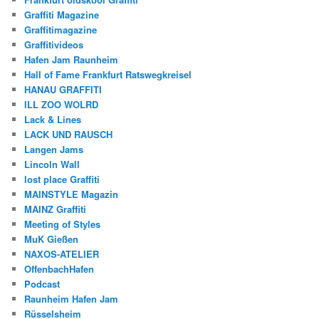
Graffiti Magazine
Graffitimagazine
Graffitivideos
Hafen Jam Raunheim
Hall of Fame Frankfurt Ratswegkreisel
HANAU GRAFFITI
ILL ZOO WOLRD
Lack & Lines
LACK UND RAUSCH
Langen Jams
Lincoln Wall
lost place Graffiti
MAINSTYLE Magazin
MAINZ Graffiti
Meeting of Styles
MuK Gießen
NAXOS-ATELIER
OffenbachHafen
Podcast
Raunheim Hafen Jam
Rüsselsheim