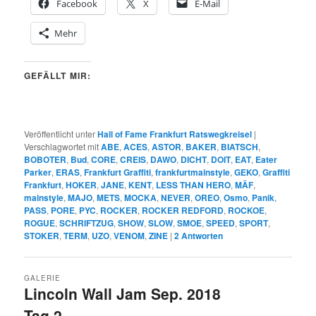
Facebook
X
E-Mail
Mehr
GEFÄLLT MIR:
Veröffentlicht unter
Hall of Fame Frankfurt Ratswegkreisel
|
Verschlagwortet mit
ABE
,
ACES
,
ASTOR
,
BAKER
,
BIATSCH
,
BOBOTER
,
Bud
,
CORE
,
CREIS
,
DAWO
,
DICHT
,
DOIT
,
EAT
,
Eater
Parker
,
ERAS
,
Frankfurt Graffiti
,
frankfurtmainstyle
,
GEKO
,
Graffiti
Frankfurt
,
HOKER
,
JANE
,
KENT
,
LESS THAN HERO
,
MÄF
,
mainstyle
,
MAJO
,
METS
,
MOCKA
,
NEVER
,
OREO
,
Osmo
,
Panik
,
PASS
,
PORE
,
PYC
,
ROCKER
,
ROCKER REDFORD
,
ROCKOE
,
ROGUE
,
SCHRIFTZUG
,
SHOW
,
SLOW
,
SMOE
,
SPEED
,
SPORT
,
STOKER
,
TERM
,
UZO
,
VENOM
,
ZINE
|
2
Antworten
GALERIE
Lincoln Wall Jam Sep. 2018
Tag 2