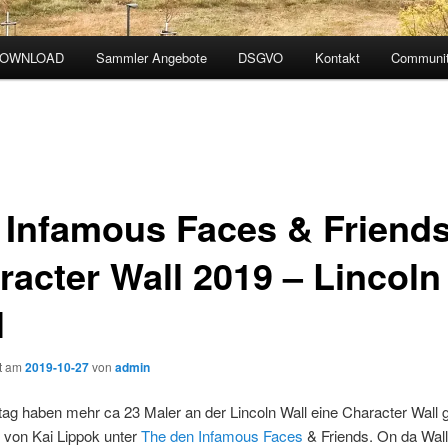
DOWNLOAD
Sammler Angebote
DSGVO
Kontakt
Communit
 Infamous Faces & Friend
racter Wall 2019 – Lincoln
l
ht am
2019-10-27
von
admin
g haben mehr ca 23 Maler an der Lincoln Wall eine Character Wall 
t von Kai Lippok unter
The den Infamous Faces
& Friends. On da Wall