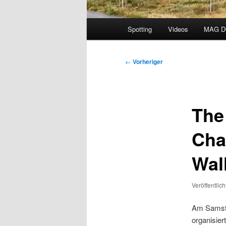
Hauptmenü
Spotting
Videos
MAG 
Beitragsnavigation
←
Vorheriger
The
Cha
Wal
Veröffentlic
Am Samsta
organisier