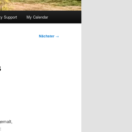
y Support
My Calendar
Nächster
→
s
gemalt,
: