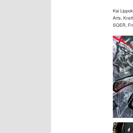
Kai Lippok
Arts, Knst
SQER, FnB