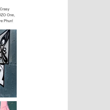
 Crasy
, UZO One,
ve Phun!