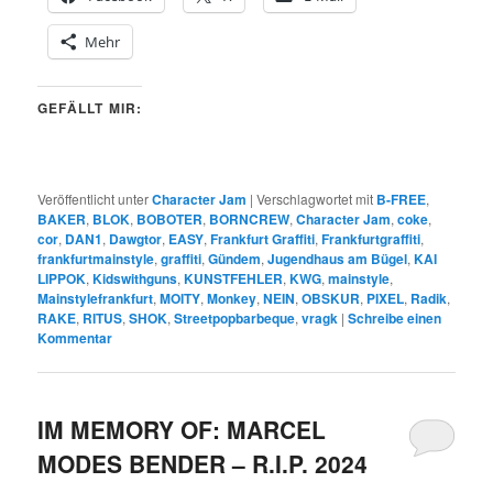
Mehr
GEFÄLLT MIR:
Veröffentlicht unter
Character Jam
|
Verschlagwortet mit
B-FREE
,
BAKER
,
BLOK
,
BOBOTER
,
BORNCREW
,
Character Jam
,
coke
,
cor
,
DAN1
,
Dawgtor
,
EASY
,
Frankfurt Graffiti
,
Frankfurtgraffiti
,
frankfurtmainstyle
,
graffiti
,
Gündem
,
Jugendhaus am Bügel
,
KAI
LIPPOK
,
Kidswithguns
,
KUNSTFEHLER
,
KWG
,
mainstyle
,
Mainstylefrankfurt
,
MOITY
,
Monkey
,
NEIN
,
OBSKUR
,
PIXEL
,
Radik
,
RAKE
,
RITUS
,
SHOK
,
Streetpopbarbeque
,
vragk
|
Schreibe einen
Kommentar
IM MEMORY OF: MARCEL
MODES BENDER – R.I.P. 2024