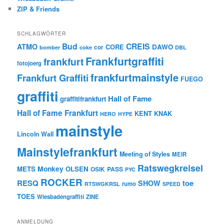
ZIP & Friends
SCHLAGWÖRTER
Bud
CREIS
ATMO
CORE
DAWO
cor
bomber
coke
DBL
Frankfurtgraffiti
frankfurt
fotojoerg
frankfurtmainstyle
Frankfurt Graffiti
FUEGO
graffiti
Hall of Fame
graffitifrankfurt
Hall of Fame Frankfurt
KENT
KNAK
HERO
HYPE
mainstyle
Lincoln Wall
Mainstylefrankfurt
Meeting of Styles
MEIR
Ratswegkreisel
Monkey
METS
OLSEN
PASS
OSIK
PYC
ROCKER
RESQ
toe
SHOW
rumo
RTSWGKRSL
SPEED
TOES
Wiesbadengraffiti
ZINE
ANMELDUNG