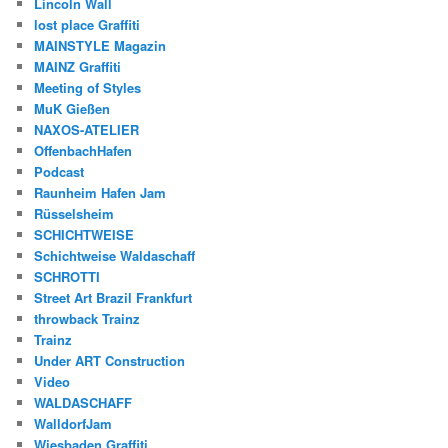
Lincoln Wall
lost place Graffiti
MAINSTYLE Magazin
MAINZ Graffiti
Meeting of Styles
MuK Gießen
NAXOS-ATELIER
OffenbachHafen
Podcast
Raunheim Hafen Jam
Rüsselsheim
SCHICHTWEISE
Schichtweise Waldaschaff
SCHROTTI
Street Art Brazil Frankfurt
throwback Trainz
Trainz
Under ART Construction
Video
WALDASCHAFF
WalldorfJam
Wiesbaden Graffiti