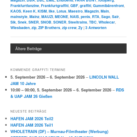
Frankfurtfanzine
,
Frankfurtgraffiti
,
GBF
,
graffiti
,
Gummibärenfront
,
KAOS
,
Keen K
,
KISM
,
like
,
Lotus
,
Maestro
,
Magazin
,
Main
,
mainstyle
,
Mainz
,
MAUZI
,
MEONE
,
NAIS
,
penis
,
RTA
,
Sago
,
Sair
,
Sik
,
Snek
,
SNER
,
SNOB
,
SONER
,
Steeltrains
,
TBC
,
Wholecar
,
Wiesbaden
,
zip
,
ZIP Brothers
,
zip crew
,
Zy
|
3
Antworten
Ältere Beiträge
KOMMENDE GRAFFITI TERMINE
5. September 2026
–
6. September 2026
–
LINCOLN WALL
JAM 10 Jahre
10:00
–
00:00
,
5. September 2026
–
6. September 2026
–
RDS
& UAP JAM 26 Gießen
NEUESTE BEITRÄGE
HAFEN JAM 2026 Teil2
HAFEN JAM 2026 Teil1
WHOLETRAIN (DF) – Murnau-Filmtheater (Werbung)