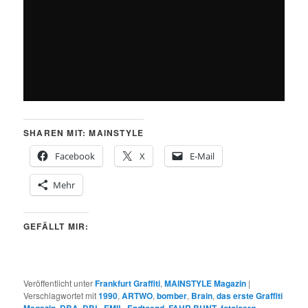
SHAREN MIT: MAINSTYLE
Facebook
X
E-Mail
Mehr
GEFÄLLT MIR:
Veröffentlicht unter
Frankfurt Graffiti
,
MAINSTYLE Magazin
|
Verschlagwortet mit
1990
,
ARTWO
,
bomber
,
Brain
,
das erste Graffiti
Magazin
,
DBA
,
DBL
,
EMIL
,
Endtoend
,
FAHR BUNT
,
fotojoerg
,