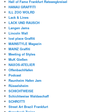
Hall of Fame Frankfurt Ratswegkreisel
HANAU GRAFFITI
ILL ZOO WOLRD
Lack & Lines
LACK UND RAUSCH
Langen Jams
Lincoln Wall
lost place Graffiti
MAINSTYLE Magazin
MAINZ Graffiti
Meeting of Styles
MuK Gießen
NAXOS-ATELIER
OffenbachHafen
Podcast
Raunheim Hafen Jam
Rüsselsheim
SCHICHTWEISE
Schichtweise Waldaschaff
SCHROTTI
Street Art Brazil Frankfurt
throwback Trainz