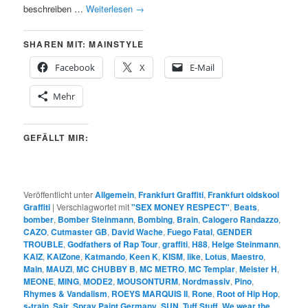
beschreiben …
Weiterlesen
→
SHAREN MIT: MAINSTYLE
Facebook
X
E-Mail
Mehr
GEFÄLLT MIR:
Veröffentlicht unter
Allgemein
,
Frankfurt Graffiti
,
Frankfurt oldskool
Graffiti
|
Verschlagwortet mit
"SEX MONEY RESPECT"
,
Beats
,
bomber
,
Bomber Steinmann
,
Bombing
,
Brain
,
Calogero Randazzo
,
CAZO
,
Cutmaster GB
,
David Wache
,
Fuego Fatal
,
GENDER
TROUBLE
,
Godfathers of Rap Tour
,
graffiti
,
H88
,
Helge Steinmann
,
KAIZ
,
KAIZone
,
Katmando
,
Keen K
,
KISM
,
like
,
Lotus
,
Maestro
,
Main
,
MAUZI
,
MC CHUBBY B
,
MC METRO
,
MC Templar
,
Meister H
,
MEONE
,
MING
,
MODE2
,
MOUSONTURM
,
Nordmassiv
,
Pino
,
Rhymes & Vandalism
,
ROEYS MARQUIS II
,
Rone
,
Root of Hip Hop
,
s-train
,
Sair
,
Spray Paint Germany
,
SUN
,
Tuff Stuff
,
We wear the