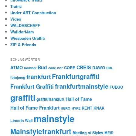
Trainz
Under ART Construction
Video
WALDASCHAFF
WalldorfJam
Wiesbaden Graffiti
ZIP & Friends
SCHLAGWÖRTER
Bud
CREIS
ATMO
CORE
DAWO
cor
bomber
coke
DBL
Frankfurtgraffiti
frankfurt
fotojoerg
frankfurtmainstyle
Frankfurt Graffiti
FUEGO
graffiti
Hall of Fame
graffitifrankfurt
Hall of Fame Frankfurt
KENT
KNAK
HERO
HYPE
mainstyle
Lincoln Wall
Mainstylefrankfurt
Meeting of Styles
MEIR