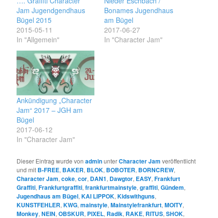
…. Graffiti Character
Nieder Eschbach /
Jam Jugendgendhaus
Bonames Jugendhaus
Bügel 2015
am Bügel
2015-05-11
2017-06-27
In "Allgemein"
In "Character Jam"
Ankündigung „Character
Jam“ 2017 – JGH am
Bügel
2017-06-12
In "Character Jam"
Dieser Eintrag wurde von
admin
unter
Character Jam
veröffentlicht
und mit
B-FREE
,
BAKER
,
BLOK
,
BOBOTER
,
BORNCREW
,
Character Jam
,
coke
,
cor
,
DAN1
,
Dawgtor
,
EASY
,
Frankfurt
Graffiti
,
Frankfurtgraffiti
,
frankfurtmainstyle
,
graffiti
,
Gündem
,
Jugendhaus am Bügel
,
KAI LIPPOK
,
Kidswithguns
,
KUNSTFEHLER
,
KWG
,
mainstyle
,
Mainstylefrankfurt
,
MOITY
,
Monkey
,
NEIN
,
OBSKUR
,
PIXEL
,
Radik
,
RAKE
,
RITUS
,
SHOK
,