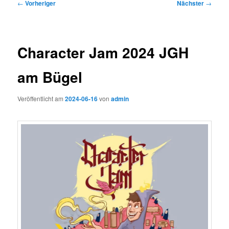
Beitragsnavigation
←
Vorheriger
Nächster
→
Character Jam 2024 JGH
am Bügel
Veröffentlicht am
2024-06-16
von
admin