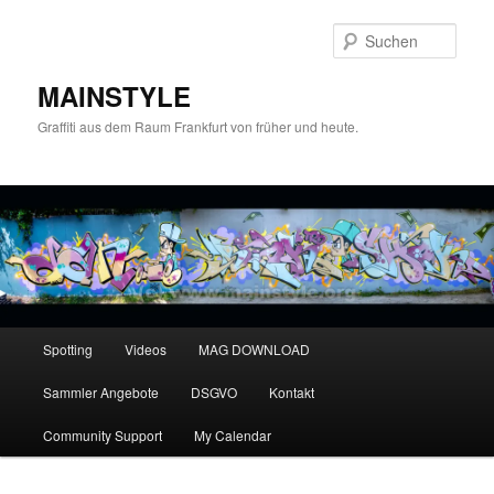
Zum
primären
Such
Inhalt
springen
MAINSTYLE
Graffiti aus dem Raum Frankfurt von früher und heute.
Hauptmenü
Spotting
Videos
MAG DOWNLOAD
Sammler Angebote
DSGVO
Kontakt
Community Support
My Calendar