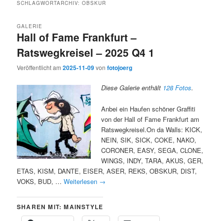
SCHLAGWORTARCHIV:
OBSKUR
GALERIE
Hall of Fame Frankfurt –
Ratswegkreisel – 2025 Q4 1
Veröffentlicht am
2025-11-09
von
fotojoerg
Diese Galerie enthält
128 Fotos
.
Anbei ein Haufen schöner Graffiti
von der Hall of Fame Frankfurt am
Ratswegkreisel.On da Walls: KICK,
NEIN, SIK, SICK, COKE, NAKO,
CORONER, EASY, SEGA, CLONE,
WINGS, INDY, TARA, AKUS, GER,
ETAS, KISM, DANTE, EISER, ASER, REKS, OBSKUR, DIST,
VOKS, BUD, …
Weiterlesen
→
SHAREN MIT: MAINSTYLE