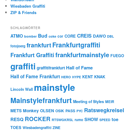
Wiesbaden Graffiti
ZIP & Friends
SCHLAGWÖRTER
Bud
CREIS
ATMO
CORE
DAWO
cor
bomber
coke
DBL
Frankfurtgraffiti
frankfurt
fotojoerg
frankfurtmainstyle
Frankfurt Graffiti
FUEGO
graffiti
Hall of Fame
graffitifrankfurt
Hall of Fame Frankfurt
KENT
KNAK
HERO
HYPE
mainstyle
Lincoln Wall
Mainstylefrankfurt
Meeting of Styles
MEIR
Ratswegkreisel
Monkey
METS
OLSEN
PASS
OSIK
PYC
ROCKER
RESQ
toe
SHOW
rumo
RTSWGKRSL
SPEED
TOES
Wiesbadengraffiti
ZINE