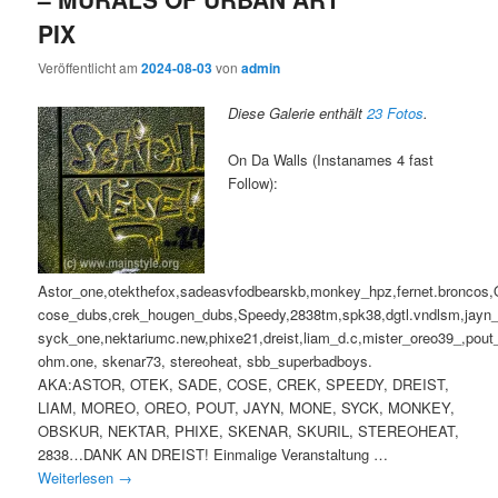
PIX
Veröffentlicht am
2024-08-03
von
admin
Diese Galerie enthält
23 Fotos
.
On Da Walls (Instanames 4 fast
Follow):
Astor_one,otekthefox,sadeasvfodbearskb,monkey_hpz,fernet.broncos,
cose_dubs,crek_hougen_dubs,Speedy,2838tm,spk38,dgtl.vndlsm,jayn
syck_one,nektariumc.new,phixe21,dreist,liam_d.c,mister_oreo39_,pout_
ohm.one, skenar73, stereoheat, sbb_superbadboys.
AKA:ASTOR, OTEK, SADE, COSE, CREK, SPEEDY, DREIST,
LIAM, MOREO, OREO, POUT, JAYN, MONE, SYCK, MONKEY,
OBSKUR, NEKTAR, PHIXE, SKENAR, SKURIL, STEREOHEAT,
2838…DANK AN DREIST! Einmalige Veranstaltung …
Weiterlesen
→