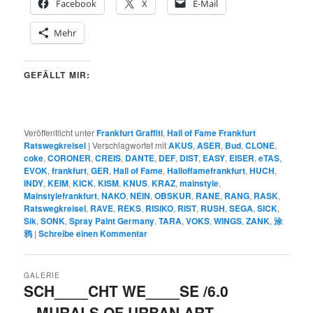
Facebook
X
E-Mail
Mehr
GEFÄLLT MIR:
Veröffentlicht unter
Frankfurt Graffiti
,
Hall of Fame Frankfurt
Ratswegkreisel
|
Verschlagwortet mit
AKUS
,
ASER
,
Bud
,
CLONE
,
coke
,
CORONER
,
CREIS
,
DANTE
,
DEF
,
DIST
,
EASY
,
EISER
,
eTAS
,
EVOK
,
frankfurt
,
GER
,
Hall of Fame
,
Halloffamefrankfurt
,
HUCH
,
INDY
,
KEIM
,
KICK
,
KISM
,
KNUS
,
KRAZ
,
mainstyle
,
Mainstylefrankfurt
,
NAKO
,
NEIN
,
OBSKUR
,
RANE
,
RANG
,
RASK
,
Ratswegkreisel
,
RAVE
,
REKS
,
RISIKO
,
RIST
,
RUSH
,
SEGA
,
SICK
,
Sik
,
SONK
,
Spray Paint Germany
,
TARA
,
VOKS
,
WINGS
,
ZANK
,
涂
鸦
|
Schreibe einen Kommentar
GALERIE
SCH____CHT WE____SE /6.0
– MURALS OF URBAN ART