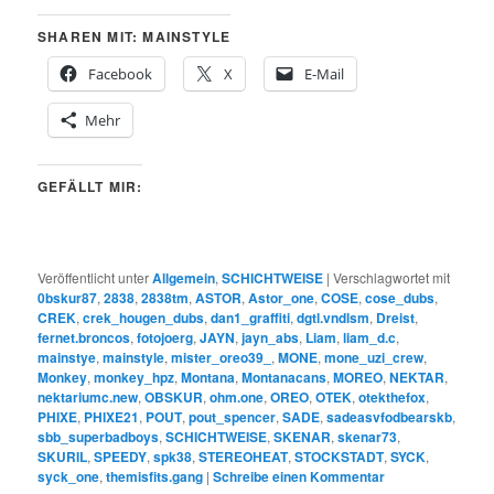
SHAREN MIT: MAINSTYLE
Facebook
X
E-Mail
Mehr
GEFÄLLT MIR:
Veröffentlicht unter
Allgemein
,
SCHICHTWEISE
|
Verschlagwortet mit
0bskur87
,
2838
,
2838tm
,
ASTOR
,
Astor_one
,
COSE
,
cose_dubs
,
CREK
,
crek_hougen_dubs
,
dan1_graffiti
,
dgtl.vndlsm
,
Dreist
,
fernet.broncos
,
fotojoerg
,
JAYN
,
jayn_abs
,
Liam
,
liam_d.c
,
mainstye
,
mainstyle
,
mister_oreo39_
,
MONE
,
mone_uzi_crew
,
Monkey
,
monkey_hpz
,
Montana
,
Montanacans
,
MOREO
,
NEKTAR
,
nektariumc.new
,
OBSKUR
,
ohm.one
,
OREO
,
OTEK
,
otekthefox
,
PHIXE
,
PHIXE21
,
POUT
,
pout_spencer
,
SADE
,
sadeasvfodbearskb
,
sbb_superbadboys
,
SCHICHTWEISE
,
SKENAR
,
skenar73
,
SKURIL
,
SPEEDY
,
spk38
,
STEREOHEAT
,
STOCKSTADT
,
SYCK
,
syck_one
,
themisfits.gang
|
Schreibe einen Kommentar