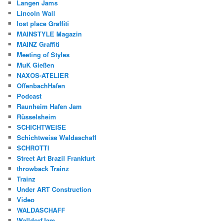
Langen Jams
Lincoln Wall
lost place Graffiti
MAINSTYLE Magazin
MAINZ Graffiti
Meeting of Styles
MuK Gießen
NAXOS-ATELIER
OffenbachHafen
Podcast
Raunheim Hafen Jam
Rüsselsheim
SCHICHTWEISE
Schichtweise Waldaschaff
SCHROTTI
Street Art Brazil Frankfurt
throwback Trainz
Trainz
Under ART Construction
Video
WALDASCHAFF
WalldorfJam