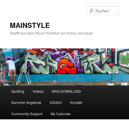
Zum
primären
Such
Inhalt
springen
MAINSTYLE
Graffiti aus dem Raum Frankfurt von früher und heute.
Hauptmenü
Spotting
Videos
MAG DOWNLOAD
Sammler Angebote
DSGVO
Kontakt
Community Support
My Calendar