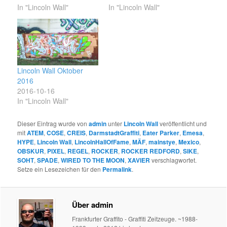
In "Lincoln Wall"
In "Lincoln Wall"
Lincoln Wall Oktober
2016
2016-10-16
In "Lincoln Wall"
Dieser Eintrag wurde von
admin
unter
Lincoln Wall
veröffentlicht und
mit
ATEM
,
COSE
,
CREIS
,
DarmstadtGraffiti
,
Eater Parker
,
Emesa
,
HYPE
,
Lincoln Wall
,
LincolnHallOfFame
,
MÄF
,
mainstye
,
Mexico
,
OBSKUR
,
PIXEL
,
REGEL
,
ROCKER
,
ROCKER REDFORD
,
SIKE
,
SOHT
,
SPADE
,
WIRED TO THE MOON
,
XAVIER
verschlagwortet.
Setze ein Lesezeichen für den
Permalink
.
Über admin
Frankfurter Graffito - Graffiti Zeitzeuge. ~1988-