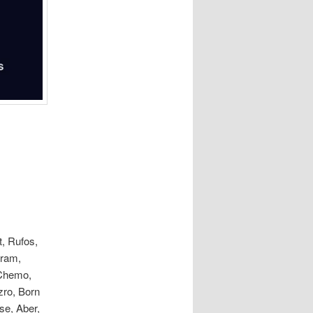
t, Rufos,
aram,
 Chemo,
zro, Born
e, Aber,