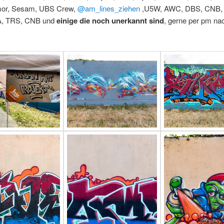
mor, Sesam, UBS Crew,
@am_lines_ziehen
,U5W, AWC, DBS, CNB,
, TRS, CNB und
einige die noch unerkannt sind
, gerne per pm na