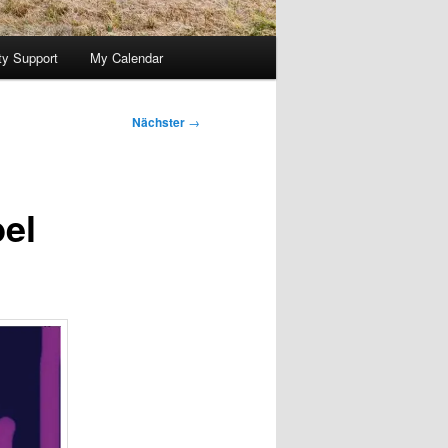
y Support
My Calendar
Nächster
→
bel