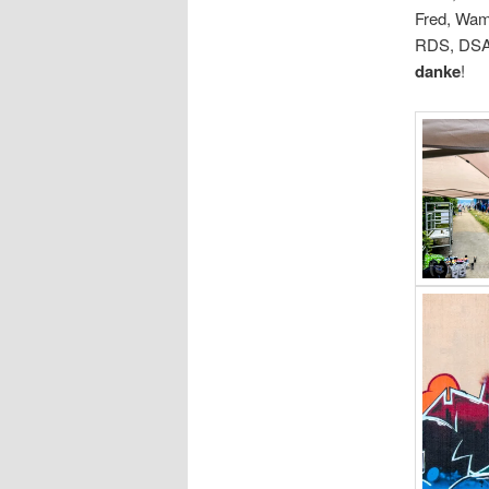
Fred, Wa
RDS, DSA
danke
!