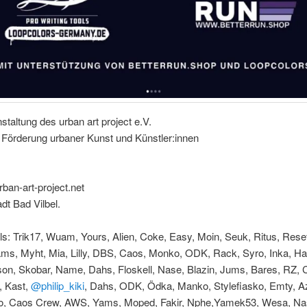
staltung des urban art project e.V.
 Förderung urbaner Kunst und Künstler:innen
ban-art-project.net
adt Bad Vilbel.
s: Trik17, Wuam, Yours, Alien, Coke, Easy, Moin, Seuk, Ritus, Rese
ams, Myht, Mia, Lilly, DBS, Caos, Monko, ODK, Rack, Syro, Inka, H
on, Skobar, Name, Dahs, Floskell, Nase, Blazin, Jums, Bares, RZ,
, Kast,
@philip_kiki
, Dahs, ODK, Ödka, Manko, Stylefiasko, Emty, A
lo, Caos Crew, AWS, Yams, Moped, Fakir, Nphe,Yamek53, Wesa, Nas