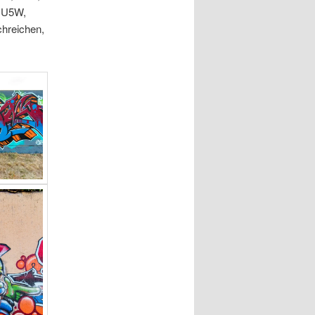
 U5W,
chreichen,