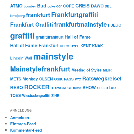
Bud
CREIS
ATMO
CORE
DAWO
cor
bomber
coke
DBL
Frankfurtgraffiti
frankfurt
fotojoerg
frankfurtmainstyle
Frankfurt Graffiti
FUEGO
graffiti
Hall of Fame
graffitifrankfurt
Hall of Fame Frankfurt
KENT
KNAK
HERO
HYPE
mainstyle
Lincoln Wall
Mainstylefrankfurt
Meeting of Styles
MEIR
Ratswegkreisel
Monkey
METS
OLSEN
PASS
OSIK
PYC
ROCKER
RESQ
toe
SHOW
rumo
RTSWGKRSL
SPEED
TOES
Wiesbadengraffiti
ZINE
ANMELDUNG
Anmelden
Eintrags-Feed
Kommentar-Feed