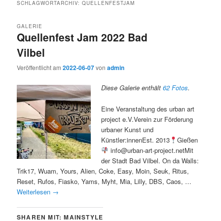
SCHLAGWORTARCHIV:
QUELLENFESTJAM
GALERIE
Quellenfest Jam 2022 Bad
Vilbel
Veröffentlicht am
2022-06-07
von
admin
Diese Galerie enthält
62 Fotos
.
Eine Veranstaltung des urban art
project e.V.Verein zur Förderung
urbaner Kunst und
Künstler:innenEst. 2013
Gießen
info@urban-art-project.netMit
der Stadt Bad Vilbel. On da Walls:
Trik17, Wuam, Yours, Alien, Coke, Easy, Moin, Seuk, Ritus,
Reset, Rufos, Fiasko, Yams, Myht, Mia, Lilly, DBS, Caos, …
Weiterlesen
→
SHAREN MIT: MAINSTYLE