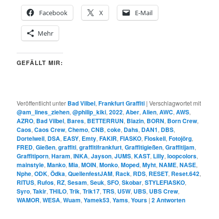
Facebook
X
E-Mail
Mehr
GEFÄLLT MIR:
Veröffentlicht unter
Bad Vilbel
,
Frankfurt Graffiti
|
Verschlagwortet mit
@am_lines_ziehen
,
@philip_kiki
,
2022
,
Aber
,
Alien
,
AWC
,
AWS
,
AZRO
,
Bad Vilbel
,
Bares
,
BETTERRUN
,
Blazin
,
BORN
,
Born Crew
,
Caos
,
Caos Crew
,
Chemo
,
CNB
,
coke
,
Dahs
,
DAN1
,
DBS
,
Dortelweil
,
DSA
,
EASY
,
Emty
,
FAKIR
,
FIASKO
,
Floskell
,
Fotojörg
,
FRED
,
Gießen
,
graffiti
,
graffitifrankfurt
,
Graffitigießen
,
Graffitijam
,
Graffitiporn
,
Haram
,
INKA
,
Jayson
,
JUMS
,
KAST
,
Lilly
,
loopcolors
,
mainstyle
,
Manko
,
Mia
,
MOIN
,
Monko
,
Moped
,
Myht
,
NAME
,
NASE
,
Nphe
,
ODK
,
Ödka
,
QuellenfestJAM
,
Rack
,
RDS
,
RESET
,
Reset.642
,
RITUS
,
Rufos
,
RZ
,
Sesam
,
Seuk
,
SFO
,
Skobar
,
STYLEFIASKO
,
Syro
,
Takir
,
THILO
,
Trik
,
Trik17
,
TRS
,
U5W
,
UBS
,
UBS Crew
,
WAMOR
,
WESA
,
Wuam
,
Yamek53
,
Yams
,
Yours
|
2
Antworten