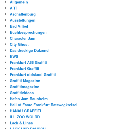
Allgemein
ART
Aschaffenburg
Ausstellungen
Bad Vilbel
Buchbesprechungen
Character Jam
City Ghost
Das dreckige Dutzend
EWS
Frankfurt A66 Graffiti
Frankfurt Graffiti
Frankfurt oldskool Graffiti
Graffiti Magazine
Graffitimagazine
Graffitivideos
Hafen Jam Raunheim
Hall of Fame Frankfurt Ratswegkreisel
HANAU GRAFFITI
ILL ZOO WOLRD
Lack & Lines
LACK UND RAUSCH