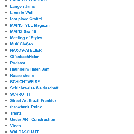
Langen Jams
Lincoln Wall
lost place Graffiti
MAINSTYLE Magazin
MAINZ Graffiti
Meeting of Styles
MuK Gießen
NAXOS-ATELIER
OffenbachHafen
Podcast
Raunheim Hafen Jam
Rüsselsheim
SCHICHTWEISE
Schichtweise Waldaschaff
SCHROTTI
Street Art Brazil Frankfurt
throwback Trainz
Trainz
Under ART Construction
Video
WALDASCHAFF