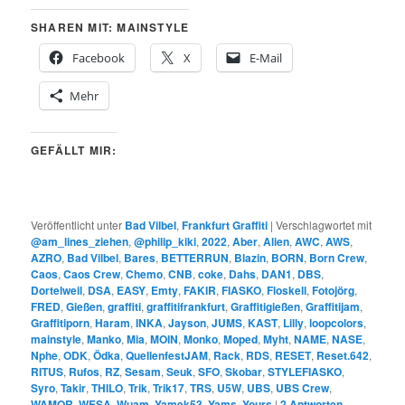
SHAREN MIT: MAINSTYLE
Facebook
X
E-Mail
Mehr
GEFÄLLT MIR:
Veröffentlicht unter
Bad Vilbel
,
Frankfurt Graffiti
|
Verschlagwortet mit
@am_lines_ziehen
,
@philip_kiki
,
2022
,
Aber
,
Alien
,
AWC
,
AWS
,
AZRO
,
Bad Vilbel
,
Bares
,
BETTERRUN
,
Blazin
,
BORN
,
Born Crew
,
Caos
,
Caos Crew
,
Chemo
,
CNB
,
coke
,
Dahs
,
DAN1
,
DBS
,
Dortelweil
,
DSA
,
EASY
,
Emty
,
FAKIR
,
FIASKO
,
Floskell
,
Fotojörg
,
FRED
,
Gießen
,
graffiti
,
graffitifrankfurt
,
Graffitigießen
,
Graffitijam
,
Graffitiporn
,
Haram
,
INKA
,
Jayson
,
JUMS
,
KAST
,
Lilly
,
loopcolors
,
mainstyle
,
Manko
,
Mia
,
MOIN
,
Monko
,
Moped
,
Myht
,
NAME
,
NASE
,
Nphe
,
ODK
,
Ödka
,
QuellenfestJAM
,
Rack
,
RDS
,
RESET
,
Reset.642
,
RITUS
,
Rufos
,
RZ
,
Sesam
,
Seuk
,
SFO
,
Skobar
,
STYLEFIASKO
,
Syro
,
Takir
,
THILO
,
Trik
,
Trik17
,
TRS
,
U5W
,
UBS
,
UBS Crew
,
WAMOR
,
WESA
,
Wuam
,
Yamek53
,
Yams
,
Yours
|
2
Antworten