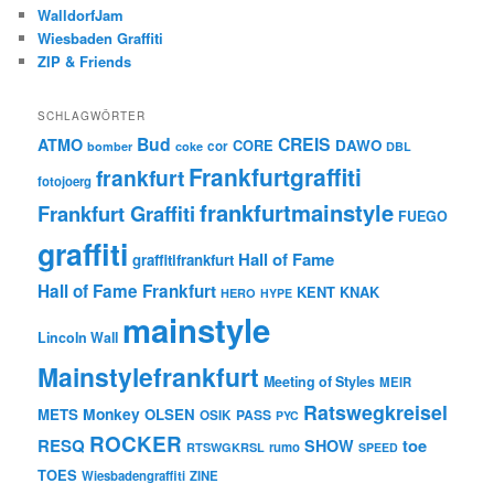
WalldorfJam
Wiesbaden Graffiti
ZIP & Friends
SCHLAGWÖRTER
Bud
CREIS
ATMO
CORE
DAWO
cor
bomber
coke
DBL
Frankfurtgraffiti
frankfurt
fotojoerg
frankfurtmainstyle
Frankfurt Graffiti
FUEGO
graffiti
Hall of Fame
graffitifrankfurt
Hall of Fame Frankfurt
KENT
KNAK
HERO
HYPE
mainstyle
Lincoln Wall
Mainstylefrankfurt
Meeting of Styles
MEIR
Ratswegkreisel
Monkey
METS
OLSEN
PASS
OSIK
PYC
ROCKER
RESQ
toe
SHOW
rumo
RTSWGKRSL
SPEED
TOES
Wiesbadengraffiti
ZINE