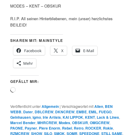
MODES – KENT – OBSKUR
R.I.P. All seinen Hinterbliebenen, mein (unser) herzlichstes
BEILEID!
SHAREN MIT: MAINSTYLE
Facebook
X
E-Mail
Mehr
GEFÄLLT MIR:
Wird
geladen …
Veröffentlicht unter
Allgemein
|
Verschlagwortet mit
Alien
,
BEN
WEBB
,
Dater
,
DBLCREW
,
DKNCREW
,
EMBE
,
EMIL
,
FUEGO
,
Gelnhausen
,
igmo
,
Irie Artists
,
KAI LIPPOK
,
KENT
,
Lack & Lines
,
Marcel Bender
,
MHRCREW
,
Modes
,
OBSKUR
,
OMGCREW
,
PAONE
,
Payner
,
Piere Enorm
,
Rebel
,
Retro
,
ROCKER
,
Rokie
,
RZMCREW
,
SHOW
,
SILO
,
SMOK
,
SOMR
,
SPEEDONE
,
STILL SAME
,