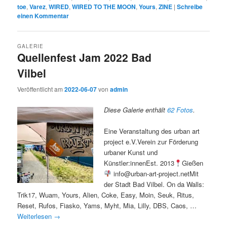
toe
,
Varez
,
WIRED
,
WIRED TO THE MOON
,
Yours
,
ZINE
|
Schreibe
einen Kommentar
GALERIE
Quellenfest Jam 2022 Bad
Vilbel
Veröffentlicht am
2022-06-07
von
admin
Diese Galerie enthält
62 Fotos
.
Eine Veranstaltung des urban art
project e.V.Verein zur Förderung
urbaner Kunst und
Künstler:innenEst. 2013
Gießen
info@urban-art-project.netMit
der Stadt Bad Vilbel. On da Walls:
Trik17, Wuam, Yours, Alien, Coke, Easy, Moin, Seuk, Ritus,
Reset, Rufos, Fiasko, Yams, Myht, Mia, Lilly, DBS, Caos, …
Weiterlesen
→