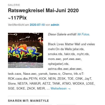
GALERIE
Ratswegkreisel Mai-Juni 2020
~117Pix
Veröffentlicht am
2020-07-10
von
admin
Diese Galerie enthält
99 Fotos
.
Black Lives Matter Wall und vieles
mehr.On da Walls:jafar.rds,
smoke.rds, fakir.rds, myht.rds,
mors.awc, port.ews.awc,
nphe(peter).rds,
astma.dbs.awc,aber.awc,
teok.caos, Nase.awc, yamek, bares.rz, Chemo, trik.rzT-
ROK.caos.dbs,PEYN, KICK, NEIN, ZESK, TOE, CINK, JayT,
Slone, NESTA, HAMUR, AETZ, TANK, ATMO, WODKA, LOSE,
SGE, SOKE, ZACK, MEIR, …
Weiterlesen
→
SHAREN MIT: MAINSTYLE