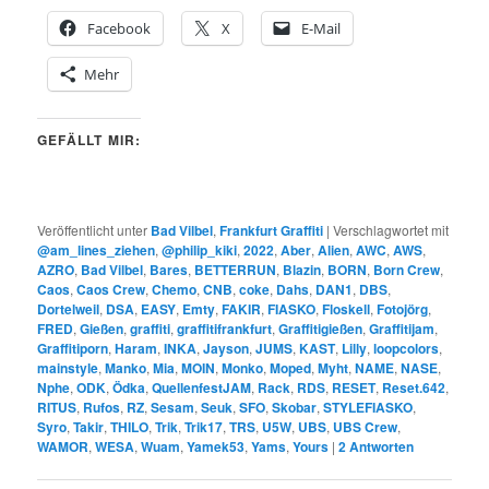
Facebook
X
E-Mail
Mehr
GEFÄLLT MIR:
Veröffentlicht unter
Bad Vilbel
,
Frankfurt Graffiti
|
Verschlagwortet mit
@am_lines_ziehen
,
@philip_kiki
,
2022
,
Aber
,
Alien
,
AWC
,
AWS
,
AZRO
,
Bad Vilbel
,
Bares
,
BETTERRUN
,
Blazin
,
BORN
,
Born Crew
,
Caos
,
Caos Crew
,
Chemo
,
CNB
,
coke
,
Dahs
,
DAN1
,
DBS
,
Dortelweil
,
DSA
,
EASY
,
Emty
,
FAKIR
,
FIASKO
,
Floskell
,
Fotojörg
,
FRED
,
Gießen
,
graffiti
,
graffitifrankfurt
,
Graffitigießen
,
Graffitijam
,
Graffitiporn
,
Haram
,
INKA
,
Jayson
,
JUMS
,
KAST
,
Lilly
,
loopcolors
,
mainstyle
,
Manko
,
Mia
,
MOIN
,
Monko
,
Moped
,
Myht
,
NAME
,
NASE
,
Nphe
,
ODK
,
Ödka
,
QuellenfestJAM
,
Rack
,
RDS
,
RESET
,
Reset.642
,
RITUS
,
Rufos
,
RZ
,
Sesam
,
Seuk
,
SFO
,
Skobar
,
STYLEFIASKO
,
Syro
,
Takir
,
THILO
,
Trik
,
Trik17
,
TRS
,
U5W
,
UBS
,
UBS Crew
,
WAMOR
,
WESA
,
Wuam
,
Yamek53
,
Yams
,
Yours
|
2
Antworten