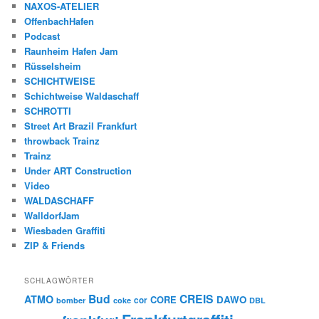
NAXOS-ATELIER
OffenbachHafen
Podcast
Raunheim Hafen Jam
Rüsselsheim
SCHICHTWEISE
Schichtweise Waldaschaff
SCHROTTI
Street Art Brazil Frankfurt
throwback Trainz
Trainz
Under ART Construction
Video
WALDASCHAFF
WalldorfJam
Wiesbaden Graffiti
ZIP & Friends
SCHLAGWÖRTER
Bud
CREIS
ATMO
CORE
DAWO
cor
bomber
coke
DBL