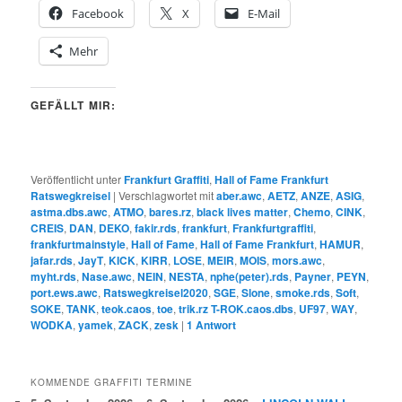
Facebook
X
E-Mail
Mehr
GEFÄLLT MIR:
Veröffentlicht unter
Frankfurt Graffiti
,
Hall of Fame Frankfurt
Ratswegkreisel
|
Verschlagwortet mit
aber.awc
,
AETZ
,
ANZE
,
ASIG
,
astma.dbs.awc
,
ATMO
,
bares.rz
,
black lives matter
,
Chemo
,
CINK
,
CREIS
,
DAN
,
DEKO
,
fakir.rds
,
frankfurt
,
Frankfurtgraffiti
,
frankfurtmainstyle
,
Hall of Fame
,
Hall of Fame Frankfurt
,
HAMUR
,
jafar.rds
,
JayT
,
KICK
,
KIRR
,
LOSE
,
MEIR
,
MOIS
,
mors.awc
,
myht.rds
,
Nase.awc
,
NEIN
,
NESTA
,
nphe(peter).rds
,
Payner
,
PEYN
,
port.ews.awc
,
Ratswegkreisel2020
,
SGE
,
Slone
,
smoke.rds
,
Soft
,
SOKE
,
TANK
,
teok.caos
,
toe
,
trik.rz T-ROK.caos.dbs
,
UF97
,
WAY
,
WODKA
,
yamek
,
ZACK
,
zesk
|
1
Antwort
KOMMENDE GRAFFITI TERMINE