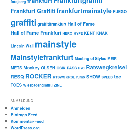
Frankfurtgraffiti
frankfurt
fotojoerg
frankfurtmainstyle
Frankfurt Graffiti
FUEGO
graffiti
Hall of Fame
graffitifrankfurt
Hall of Fame Frankfurt
KENT
KNAK
HERO
HYPE
mainstyle
Lincoln Wall
Mainstylefrankfurt
Meeting of Styles
MEIR
Ratswegkreisel
Monkey
METS
OLSEN
PASS
OSIK
PYC
ROCKER
RESQ
toe
SHOW
rumo
RTSWGKRSL
SPEED
TOES
Wiesbadengraffiti
ZINE
ANMELDUNG
Anmelden
Eintrags-Feed
Kommentar-Feed
WordPress.org