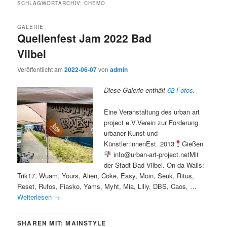
SCHLAGWORTARCHIV:
CHEMO
GALERIE
Quellenfest Jam 2022 Bad
Vilbel
Veröffentlicht am
2022-06-07
von
admin
Diese Galerie enthält
62 Fotos
.
Eine Veranstaltung des urban art
project e.V.Verein zur Förderung
urbaner Kunst und
Künstler:innenEst. 2013
Gießen
info@urban-art-project.netMit
der Stadt Bad Vilbel. On da Walls:
Trik17, Wuam, Yours, Alien, Coke, Easy, Moin, Seuk, Ritus,
Reset, Rufos, Fiasko, Yams, Myht, Mia, Lilly, DBS, Caos, …
Weiterlesen
→
SHAREN MIT: MAINSTYLE