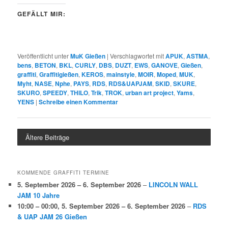
GEFÄLLT MIR:
Veröffentlicht unter
MuK Gießen
|
Verschlagwortet mit
APUK
,
ASTMA
,
bens
,
BETON
,
BKL
,
CURLY
,
DBS
,
DUZT
,
EWS
,
GANOVE
,
Gießen
,
graffiti
,
Graffitigießen
,
KEROS
,
mainstyle
,
MOIR
,
Moped
,
MUK
,
Myht
,
NASE
,
Nphe
,
PAYS
,
RDS
,
RDS&UAPJAM
,
SKID
,
SKURE
,
SKURO
,
SPEEDY
,
THILO
,
Trik
,
TROK
,
urban art project
,
Yams
,
YENS
|
Schreibe einen Kommentar
Ältere Beiträge
KOMMENDE GRAFFITI TERMINE
5. September 2026
–
6. September 2026
–
LINCOLN WALL
JAM 10 Jahre
10:00
–
00:00
,
5. September 2026
–
6. September 2026
–
RDS
& UAP JAM 26 Gießen