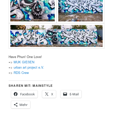
Have Phun! One Love!
=>
MUK GIEßEN
=>
urban art project e.V.
=>
RDS Crew
SHAREN MIT: MAINSTYLE
Facebook
X
E-Mail
Mehr