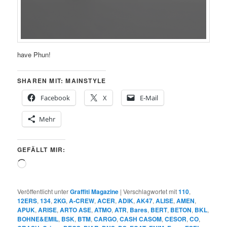
have Phun!
SHAREN MIT: MAINSTYLE
Facebook
X
E-Mail
Mehr
GEFÄLLT MIR:
Wird
geladen …
Veröffentlicht unter
Graffiti Magazine
|
Verschlagwortet mit
110
,
12ERS
,
134
,
2KG
,
A-CREW
,
ACER
,
ADIK
,
AK47
,
ALISE
,
AMEN
,
APUK
,
ARISE
,
ARTO ASE
,
ATMO
,
ATR
,
Bares
,
BERT
,
BETON
,
BKL
,
BOHNE&EMIL
,
BSK
,
BTM
,
CARGO
,
CASH CASOM
,
CESOR
,
CO
,