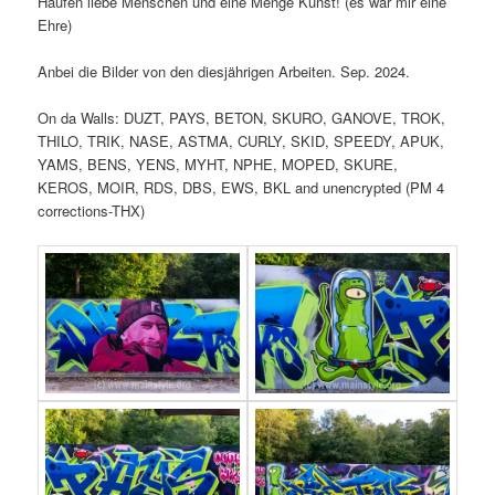
Haufen liebe Menschen und eine Menge Kunst! (es war mir eine
Ehre)
Anbei die Bilder von den diesjährigen Arbeiten. Sep. 2024.
On da Walls: DUZT, PAYS, BETON, SKURO, GANOVE, TROK,
THILO, TRIK, NASE, ASTMA, CURLY, SKID, SPEEDY, APUK,
YAMS, BENS, YENS, MYHT, NPHE, MOPED, SKURE,
KEROS, MOIR, RDS, DBS, EWS, BKL and unencrypted (PM 4
corrections-THX)