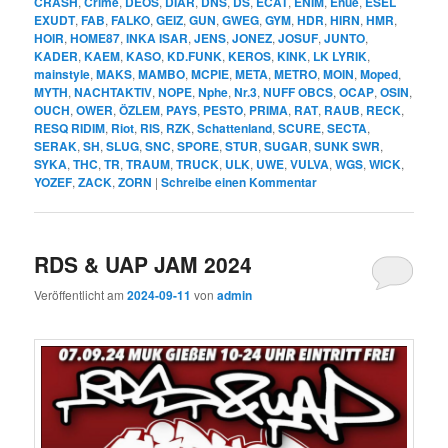
CRASH
,
Crime
,
DEOS
,
DIAR
,
DNS
,
DS
,
ECAT
,
ENIM
,
Enue
,
ESEL
EXUDT
,
FAB
,
FALKO
,
GEIZ
,
GUN
,
GWEG
,
GYM
,
HDR
,
HIRN
,
HMR
,
HOIR
,
HOME87
,
INKA ISAR
,
JENS
,
JONEZ
,
JOSUF
,
JUNTO
,
KADER
,
KAEM
,
KASO
,
KD.FUNK
,
KEROS
,
KINK
,
LK LYRIK
,
mainstyle
,
MAKS
,
MAMBO
,
MCPIE
,
META
,
METRO
,
MOIN
,
Moped
,
MYTH
,
NACHTAKTIV
,
NOPE
,
Nphe
,
Nr.3
,
NUFF OBCS
,
OCAP
,
OSIN
,
OUCH
,
OWER
,
ÖZLEM
,
PAYS
,
PESTO
,
PRIMA
,
RAT
,
RAUB
,
RECK
,
RESQ RIDIM
,
Riot
,
RIS
,
RZK
,
Schattenland
,
SCURE
,
SECTA
,
SERAK
,
SH
,
SLUG
,
SNC
,
SPORE
,
STUR
,
SUGAR
,
SUNK SWR
,
SYKA
,
THC
,
TR
,
TRAUM
,
TRUCK
,
ULK
,
UWE
,
VULVA
,
WGS
,
WICK
,
YOZEF
,
ZACK
,
ZORN
|
Schreibe einen Kommentar
RDS & UAP JAM 2024
Veröffentlicht am
2024-09-11
von
admin