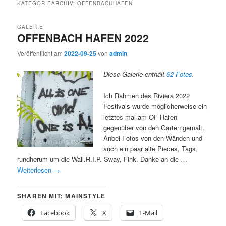
KATEGORIEARCHIV:
OFFENBACHHAFEN
GALERIE
OFFENBACH HAFEN 2022
Veröffentlicht am
2022-09-25
von
admin
Diese Galerie enthält
62 Fotos
.
Ich Rahmen des Riviera 2022
Festivals wurde möglicherweise ein
letztes mal am OF Hafen
gegenüber von den Gärten gemalt.
Anbei Fotos von den Wänden und
auch ein paar alte Pieces, Tags,
rundherum um die Wall.R.I.P. Sway, Fink. Danke an die …
Weiterlesen
→
SHAREN MIT: MAINSTYLE
Facebook
X
E-Mail