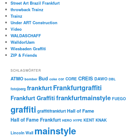
Street Art Brazil Frankfurt
throwback Trainz
Trainz
Under ART Construction
Video
WALDASCHAFF
WalldorfJam
Wiesbaden Graffiti
ZIP & Friends
SCHLAGWÖRTER
Bud
CREIS
ATMO
CORE
DAWO
cor
bomber
coke
DBL
Frankfurtgraffiti
frankfurt
fotojoerg
frankfurtmainstyle
Frankfurt Graffiti
FUEGO
graffiti
Hall of Fame
graffitifrankfurt
Hall of Fame Frankfurt
KENT
KNAK
HERO
HYPE
mainstyle
Lincoln Wall