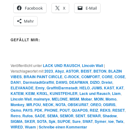
Facebook
X
E-Mail
Mehr
GEFÄLLT MIR:
Veröffentlicht unter
LACK UND RAUSCH
,
Lincoln Wall
|
Verschlagwortet mit
2023
,
Abyz
,
ASTOR
,
BEIST
,
BETON
,
BLAZIN
VIBES
,
BRAIN PAINT CIRCLE
,
C-ROCK
,
COMFORT
,
CORE
,
COSE
,
DAN1
,
DarmstadtGraffiti
,
DAWG
,
DEAFMAN
,
DIZIO
,
Dreist
,
ELEVANADE
,
Emty
,
GraffitiDarmstadt
,
HELO
,
JUMS
,
KAST
,
KAT
,
KATEM
,
KEIM
,
KRIXL
,
KUNSTFEHLER
,
Lack und Rausch
,
Liam
,
Lincoln Wall
,
mainstye
,
MELONE
,
MISM
,
Mobar
,
MOIN
,
Momo
,
Monkey
,
MR.FOU
,
NEOK
,
NOTA
,
OBSKUR87
,
OREO
,
OSIRIS
,
Osmo
,
PAYS
,
PDK
,
PHONE
,
POUT
,
QUAPOS
,
REIZ
,
REKS
,
RESET
,
Retro
,
Rufos
,
SADE
,
SEMA
,
SEMOR
,
SENT
,
SEWAR
,
Shadow
,
SIGMA
,
SKER
,
SOTA
,
Spk
,
SUPOE
,
Sure
,
SWAT
,
Symer
,
toe
,
Twix
,
WIRED
,
Wuam
|
Schreibe einen Kommentar