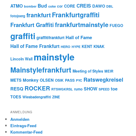
Bud
CREIS
ATMO
CORE
DAWO
cor
bomber
coke
DBL
Frankfurtgraffiti
frankfurt
fotojoerg
frankfurtmainstyle
Frankfurt Graffiti
FUEGO
graffiti
Hall of Fame
graffitifrankfurt
Hall of Fame Frankfurt
KENT
KNAK
HERO
HYPE
mainstyle
Lincoln Wall
Mainstylefrankfurt
Meeting of Styles
MEIR
Ratswegkreisel
Monkey
METS
OLSEN
PASS
OSIK
PYC
ROCKER
RESQ
toe
SHOW
rumo
RTSWGKRSL
SPEED
TOES
Wiesbadengraffiti
ZINE
ANMELDUNG
Anmelden
Eintrags-Feed
Kommentar-Feed