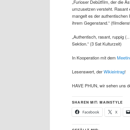
„Furioser Debütfilm, der die Äst
umzusetzen versteht. Rasant e
mangelt es der authentischen 
ihrem Gegenstand.“ (filmdiens
„Authentisch, rasant, ruppig 
Sektion.“ (3 Sat Kulturzeit)
In Kooperation mit dem
Meetin
Lesenswert, der
Wikieintrag
!
HAVE PHUN, wir sehen uns d
SHAREN MIT: MAINSTYLE
Facebook
X
GEFÄLLT MIR: