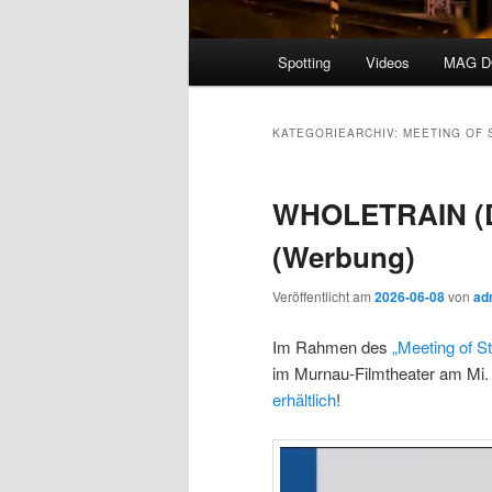
Hauptmenü
Spotting
Videos
MAG 
KATEGORIEARCHIV:
MEETING OF 
WHOLETRAIN (DF
(Werbung)
Veröffentlicht am
2026-06-08
von
ad
Im Rahmen des
„Meeting of S
im Murnau-Filmtheater am Mi. 
erhältlich
!