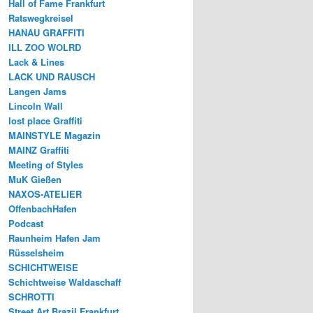
Hall of Fame Frankfurt
Ratswegkreisel
HANAU GRAFFITI
ILL ZOO WOLRD
Lack & Lines
LACK UND RAUSCH
Langen Jams
Lincoln Wall
lost place Graffiti
MAINSTYLE Magazin
MAINZ Graffiti
Meeting of Styles
MuK Gießen
NAXOS-ATELIER
OffenbachHafen
Podcast
Raunheim Hafen Jam
Rüsselsheim
SCHICHTWEISE
Schichtweise Waldaschaff
SCHROTTI
Street Art Brazil Frankfurt