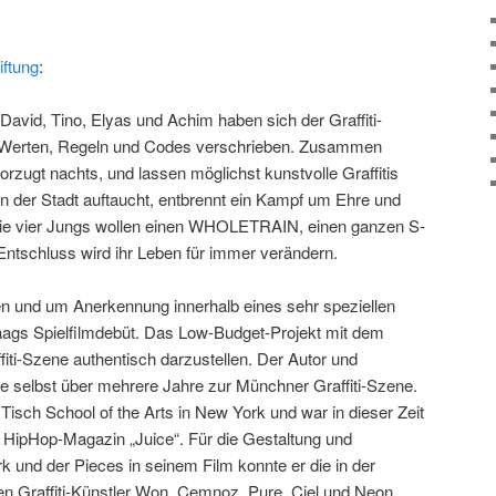
iftung
:
 David, Tino, Elyas und Achim haben sich der Graffiti-
n Werten, Regeln und Codes verschrieben. Zusammen
orzugt nachts, und lassen möglichst kunstvolle Graffitis
in der Stadt auftaucht, entbrennt ein Kampf um Ehre und
 Die vier Jungs wollen einen WHOLETRAIN, einen ganzen S-
ntschluss wird ihr Leben für immer verändern.
 und um Anerkennung innerhalb eines sehr speziellen
 Gaags Spielfilmdebüt. Das Low-Budget-Projekt mit dem
ffiti-Szene authentisch darzustellen. Der Autor und
e selbst über mehrere Jahre zur Münchner Graffiti-Szene.
 Tisch School of the Arts in New York und war in dieser Zeit
s HipHop-Magazin „Juice“. Für die Gestaltung und
rk und der Pieces in seinem Film konnte er die in der
en Graffiti-Künstler Won, Cemnoz, Pure, Ciel und Neon