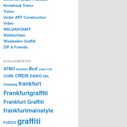
throwback Trainz
Trainz
Under ART Construction
Video
WALDASCHAFF
WalldorfJam
Wiesbaden Graffiti
ZIP & Friends
SCHLAGWÖRTER
Bud
ATMO
cor
bomber
coke
CREIS
CORE
DAWO
DBL
frankfurt
fotojoerg
Frankfurtgraffiti
Frankfurt Graffiti
frankfurtmainstyle
graffiti
FUEGO