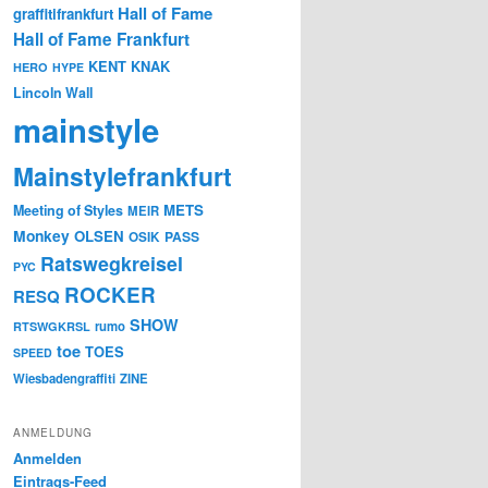
Hall of Fame
graffitifrankfurt
Hall of Fame Frankfurt
KENT
KNAK
HERO
HYPE
Lincoln Wall
mainstyle
Mainstylefrankfurt
METS
Meeting of Styles
MEIR
Monkey
OLSEN
PASS
OSIK
Ratswegkreisel
PYC
ROCKER
RESQ
SHOW
rumo
RTSWGKRSL
toe
TOES
SPEED
Wiesbadengraffiti
ZINE
ANMELDUNG
Anmelden
Eintrags-Feed