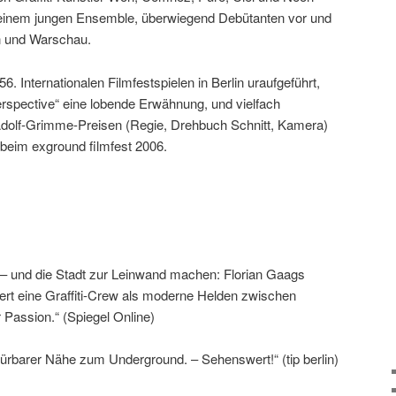
einem jungen Ensemble, überwiegend Debütanten vor und
n und Warschau.
Internationalen Filmfestspielen in Berlin uraufgeführt,
Perspective“ eine lobende Erwähnung, und vielfach
 Adolf-Grimme-Preisen (Regie, Drehbuch Schnitt, Kamera)
beim exground filmfest 2006.
 – und die Stadt zur Leinwand machen: Florian Gaags
iert eine Graffiti-Crew als moderne Helden zwischen
r Passion.“ (Spiegel Online)
pürbarer Nähe zum Underground. – Sehenswert!“ (tip berlin)