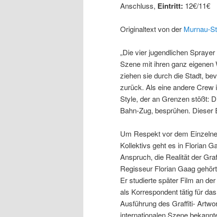
Anschluss,
Eintritt:
12€/11€
Originaltext von der
Murnau-St
„Die vier jugendlichen Sprayer
Szene mit ihren ganz eigene
ziehen sie durch die Stadt, bev
zurück. Als eine andere Crew 
Style, der an Grenzen stößt:
Bahn-Zug, besprühen. Dieser E
Um Respekt vor dem Einzelnen
Kollektivs geht es in Florian
Anspruch, die Realität der Gra
Regisseur Florian Gaag gehört
Er studierte später Film an der
als Korrespondent tätig für da
Ausführung des Graffiti- Artwo
internationalen Szene bekannt