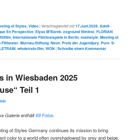
eting of Styles
,
Video
|
Verschlagwortet mit
17.Juni.2026
,
Adolf-
gue En Perspective
,
Elyas M'Barek
,
exground filmfest
,
FLORIAN
itifilm
,
Internationale Filmfestspiele in Berlin
,
mainstyle
,
Meeting of
Filtheater
,
Murnau-Stiftung
,
Neon
,
Preis der Jugendjury
,
Pure
,
S-
LETRAIN
,
wholetrain-film
,
WON
|
Schreibe einen Kommentar
es in Wiesbaden 2025
se“ Teil 1
min
se Galerie enthält
69 Fotos
.
ting of Styles Germany continues its mission to bring
rant color to a world often overshadowed by grey and beige.