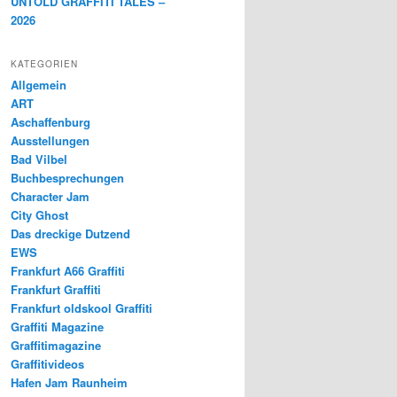
UNTOLD GRAFFITI TALES –
2026
KATEGORIEN
Allgemein
ART
Aschaffenburg
Ausstellungen
Bad Vilbel
Buchbesprechungen
Character Jam
City Ghost
Das dreckige Dutzend
EWS
Frankfurt A66 Graffiti
Frankfurt Graffiti
Frankfurt oldskool Graffiti
Graffiti Magazine
Graffitimagazine
Graffitivideos
Hafen Jam Raunheim