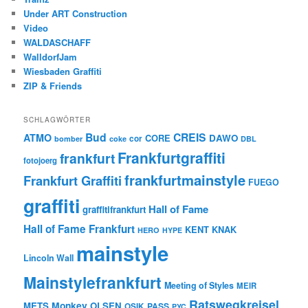
Under ART Construction
Video
WALDASCHAFF
WalldorfJam
Wiesbaden Graffiti
ZIP & Friends
SCHLAGWÖRTER
Bud
CREIS
ATMO
CORE
DAWO
cor
bomber
coke
DBL
Frankfurtgraffiti
frankfurt
fotojoerg
frankfurtmainstyle
Frankfurt Graffiti
FUEGO
graffiti
Hall of Fame
graffitifrankfurt
Hall of Fame Frankfurt
KENT
KNAK
HERO
HYPE
mainstyle
Lincoln Wall
Mainstylefrankfurt
Meeting of Styles
MEIR
Ratswegkreisel
Monkey
METS
OLSEN
PASS
OSIK
PYC