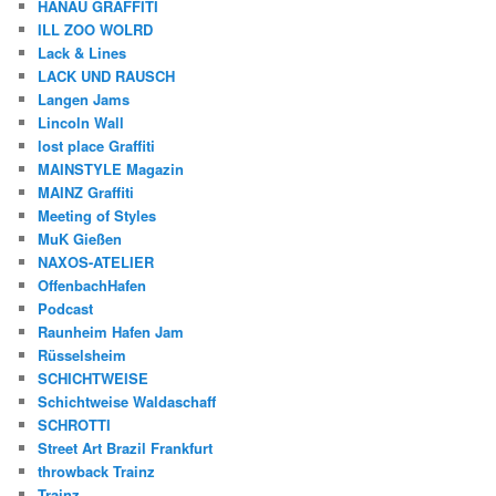
HANAU GRAFFITI
ILL ZOO WOLRD
Lack & Lines
LACK UND RAUSCH
Langen Jams
Lincoln Wall
lost place Graffiti
MAINSTYLE Magazin
MAINZ Graffiti
Meeting of Styles
MuK Gießen
NAXOS-ATELIER
OffenbachHafen
Podcast
Raunheim Hafen Jam
Rüsselsheim
SCHICHTWEISE
Schichtweise Waldaschaff
SCHROTTI
Street Art Brazil Frankfurt
throwback Trainz
Trainz