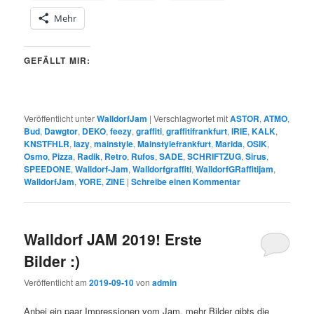
Mehr
GEFÄLLT MIR:
Veröffentlicht unter
WalldorfJam
|
Verschlagwortet mit
ASTOR
,
ATMO
,
Bud
,
Dawgtor
,
DEKO
,
feezy
,
graffiti
,
graffitifrankfurt
,
IRIE
,
KALK
,
KNSTFHLR
,
lazy
,
mainstyle
,
Mainstylefrankfurt
,
Marida
,
OSIK
,
Osmo
,
Pizza
,
Radik
,
Retro
,
Rufos
,
SADE
,
SCHRIFTZUG
,
Sirus
,
SPEEDONE
,
Walldorf-Jam
,
Walldorfgraffiti
,
WalldorfGRaffitijam
,
WalldorfJam
,
YORE
,
ZINE
|
Schreibe einen Kommentar
Walldorf JAM 2019! Erste
Bilder :)
Veröffentlicht am
2019-09-10
von
admin
Anbei ein paar Impressionen vom Jam, mehr Bilder gibts die