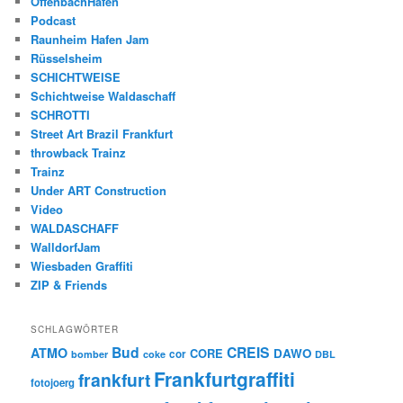
OffenbachHafen
Podcast
Raunheim Hafen Jam
Rüsselsheim
SCHICHTWEISE
Schichtweise Waldaschaff
SCHROTTI
Street Art Brazil Frankfurt
throwback Trainz
Trainz
Under ART Construction
Video
WALDASCHAFF
WalldorfJam
Wiesbaden Graffiti
ZIP & Friends
SCHLAGWÖRTER
Bud
CREIS
ATMO
CORE
DAWO
cor
bomber
coke
DBL
Frankfurtgraffiti
frankfurt
fotojoerg