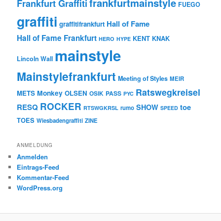
frankfurtmainstyle
Frankfurt Graffiti
FUEGO
graffiti
Hall of Fame
graffitifrankfurt
Hall of Fame Frankfurt
KENT
KNAK
HERO
HYPE
mainstyle
Lincoln Wall
Mainstylefrankfurt
Meeting of Styles
MEIR
Ratswegkreisel
Monkey
METS
OLSEN
PASS
OSIK
PYC
ROCKER
RESQ
toe
SHOW
rumo
RTSWGKRSL
SPEED
TOES
Wiesbadengraffiti
ZINE
ANMELDUNG
Anmelden
Eintrags-Feed
Kommentar-Feed
WordPress.org