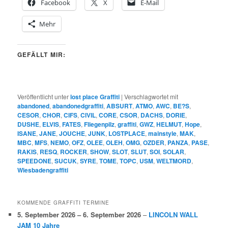
Facebook
X
E-Mail
Mehr
GEFÄLLT MIR:
Veröffentlicht unter
lost place Graffiti
|
Verschlagwortet mit
abandoned
,
abandonedgraffiti
,
ABSURT
,
ATMO
,
AWC
,
BE?S
,
CESOR
,
CHOR
,
CIFS
,
CIVIL
,
CORE
,
CSOR
,
DACHS
,
DORIE
,
DUSHE
,
ELVIS
,
FATES
,
Fliegenpilz
,
graffiti
,
GWZ
,
HELMUT
,
Hope
,
ISANE
,
JANE
,
JOUCHE
,
JUNK
,
LOSTPLACE
,
mainstyle
,
MAK
,
MBC
,
MFS
,
NEMO
,
OFZ
,
OLEE
,
OLEH
,
OMG
,
OZDER
,
PANZA
,
PASE
,
RAKIS
,
RESQ
,
ROCKER
,
SHOW
,
SLOT
,
SLUT
,
SOI
,
SOLAR
,
SPEEDONE
,
SUCUK
,
SYRE
,
TOME
,
TOPC
,
USM
,
WELTMORD
,
Wiesbadengraffiti
KOMMENDE GRAFFITI TERMINE
5. September 2026
–
6. September 2026
–
LINCOLN WALL
JAM 10 Jahre