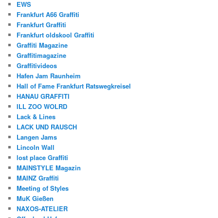
EWS
Frankfurt A66 Graffiti
Frankfurt Graffiti
Frankfurt oldskool Graffiti
Graffiti Magazine
Graffitimagazine
Graffitivideos
Hafen Jam Raunheim
Hall of Fame Frankfurt Ratswegkreisel
HANAU GRAFFITI
ILL ZOO WOLRD
Lack & Lines
LACK UND RAUSCH
Langen Jams
Lincoln Wall
lost place Graffiti
MAINSTYLE Magazin
MAINZ Graffiti
Meeting of Styles
MuK Gießen
NAXOS-ATELIER