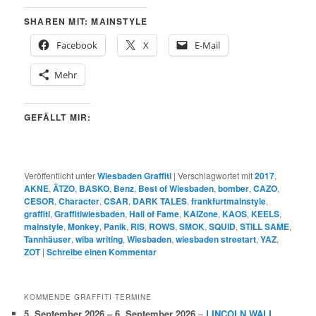
SHAREN MIT: MAINSTYLE
Facebook
X
E-Mail
Mehr
GEFÄLLT MIR:
Veröffentlicht unter
Wiesbaden Graffiti
|
Verschlagwortet mit
2017
,
AKNE
,
ÄTZO
,
BASKO
,
Benz
,
Best of Wiesbaden
,
bomber
,
CAZO
,
CESOR
,
Character
,
CSAR
,
DARK TALES
,
frankfurtmainstyle
,
graffiti
,
Graffitiwiesbaden
,
Hall of Fame
,
KAIZone
,
KAOS
,
KEELS
,
mainstyle
,
Monkey
,
Panik
,
RIS
,
ROWS
,
SMOK
,
SQUID
,
STILL SAME
,
Tannhäuser
,
wiba writing
,
Wiesbaden
,
wiesbaden streetart
,
YAZ
,
ZOT
|
Schreibe einen Kommentar
KOMMENDE GRAFFITI TERMINE
5. September 2026
–
6. September 2026
–
LINCOLN WALL