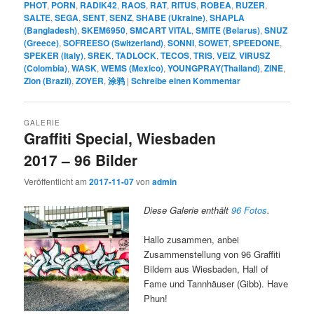
PHOT
,
PORN
,
RADIK42
,
RAOS
,
RAT
,
RITUS
,
ROBEA
,
RUZER
,
SALTE
,
SEGA
,
SENT
,
SENZ
,
SHABE (Ukraine)
,
SHAPLA
(Bangladesh)
,
SKEM6950
,
SMCART VITAL
,
SMITE (Belarus)
,
SNUZ
(Greece)
,
SOFREESO (Switzerland)
,
SONNI
,
SOWET
,
SPEEDONE
,
SPEKER (Italy)
,
SREK
,
TADLOCK
,
TECOS
,
TRIS
,
VEIZ
,
VIRUSZ
(Colombia)
,
WASK
,
WEMS (Mexico)
,
YOUNGPRAY(Thailand)
,
ZINE
,
Zion (Brazil)
,
ZOYER
,
涂鸦
|
Schreibe einen Kommentar
GALERIE
Graffiti Special, Wiesbaden
2017 – 96 Bilder
Veröffentlicht am
2017-11-07
von
admin
Diese Galerie enthält
96 Fotos
.
Hallo zusammen, anbei
Zusammenstellung von 96 Graffiti
Bildern aus Wiesbaden, Hall of
Fame und Tannhäuser (Gibb). Have
Phun!