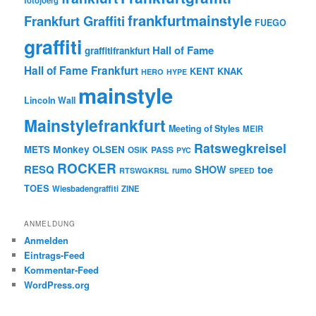
fotojoerg
frankfurtmainstyle
Frankfurt Graffiti
FUEGO
graffiti
Hall of Fame
graffitifrankfurt
Hall of Fame Frankfurt
KENT
KNAK
HERO
HYPE
mainstyle
Lincoln Wall
Mainstylefrankfurt
Meeting of Styles
MEIR
Ratswegkreisel
Monkey
METS
OLSEN
PASS
OSIK
PYC
ROCKER
RESQ
toe
SHOW
rumo
RTSWGKRSL
SPEED
TOES
Wiesbadengraffiti
ZINE
ANMELDUNG
Anmelden
Eintrags-Feed
Kommentar-Feed
WordPress.org