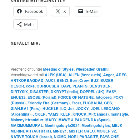
SHAREN MIT: MAINSTYLE
Facebook
X
E-Mail
Mehr
GEFÄLLT MIR:
Veröffentlicht unter
Meeting of Styles
,
Wiesbaden Graffiti
|
Verschlagwortet mit
ALEK (USA)
,
ALIEN (Venezuela)
,
Anger
,
ARES
,
ARTKORBAGDAD
,
AUCI
,
BENZI
,
Born Crew
,
BUZ
,
BUZER
,
CESOR
,
coke
,
CURIOUSER
,
DAVE PLANTS
,
DENDYDEN
,
DIRTYSIX
,
DISASTER
,
DKRYPT (India)
,
DOPPEL (UK)
,
EASY
,
ENUE32
,
ESOBE (Poland)
,
FORCE OF NATURE
,
fotojoerg
,
FOXY
(Russia)
,
Friendly Fire (Germany)
,
Frost
,
FUGBAUM
,
GES
,
GIAN.BA1 (Peru)
,
HUCKLE
,
ILO
,
Jet
,
JOCKY
,
JOEL LESCANO
(Argentina)
,
JOKER; YAMS
,
KLER
,
KNOCK
,
M (Canada)
,
mainstyle
,
Mainstylefrankfurt
,
MARY
,
MAWE & PAUCENDA (Spain)
,
MAXIMUMMURAL
,
Meetingofstyle2024
,
Meetingofstyles
,
MEJK
,
MERINDAH (Australia)
,
MIND21
,
MISTER OREO
,
MOKER 92
,
NATIVE TOUCH (Israel)
,
NIGMO
,
NORI
,
PARASITE
,
PAYS ONE
,