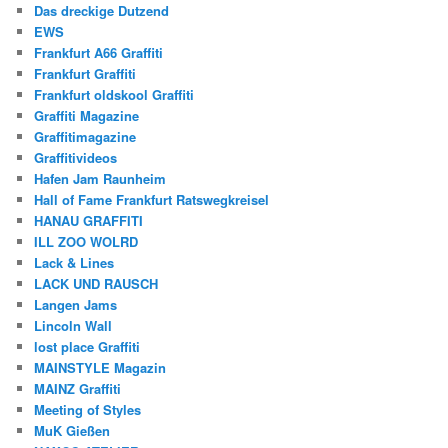
Das dreckige Dutzend
EWS
Frankfurt A66 Graffiti
Frankfurt Graffiti
Frankfurt oldskool Graffiti
Graffiti Magazine
Graffitimagazine
Graffitivideos
Hafen Jam Raunheim
Hall of Fame Frankfurt Ratswegkreisel
HANAU GRAFFITI
ILL ZOO WOLRD
Lack & Lines
LACK UND RAUSCH
Langen Jams
Lincoln Wall
lost place Graffiti
MAINSTYLE Magazin
MAINZ Graffiti
Meeting of Styles
MuK Gießen