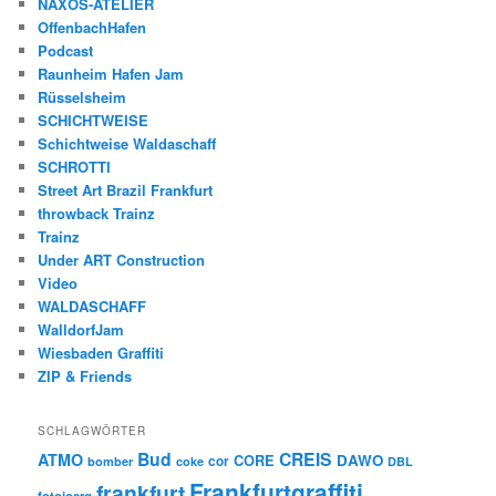
NAXOS-ATELIER
OffenbachHafen
Podcast
Raunheim Hafen Jam
Rüsselsheim
SCHICHTWEISE
Schichtweise Waldaschaff
SCHROTTI
Street Art Brazil Frankfurt
throwback Trainz
Trainz
Under ART Construction
Video
WALDASCHAFF
WalldorfJam
Wiesbaden Graffiti
ZIP & Friends
SCHLAGWÖRTER
Bud
CREIS
ATMO
CORE
DAWO
cor
bomber
coke
DBL
Frankfurtgraffiti
frankfurt