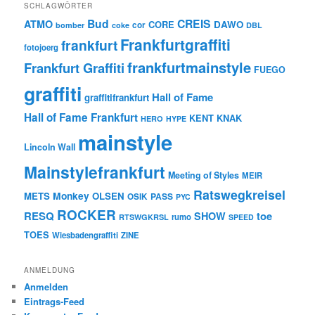
SCHLAGWÖRTER
Bud
CREIS
ATMO
CORE
DAWO
cor
bomber
coke
DBL
Frankfurtgraffiti
frankfurt
fotojoerg
frankfurtmainstyle
Frankfurt Graffiti
FUEGO
graffiti
Hall of Fame
graffitifrankfurt
Hall of Fame Frankfurt
KENT
KNAK
HERO
HYPE
mainstyle
Lincoln Wall
Mainstylefrankfurt
Meeting of Styles
MEIR
Ratswegkreisel
Monkey
METS
OLSEN
PASS
OSIK
PYC
ROCKER
RESQ
toe
SHOW
rumo
RTSWGKRSL
SPEED
TOES
Wiesbadengraffiti
ZINE
ANMELDUNG
Anmelden
Eintrags-Feed