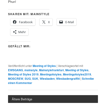
Phun!
SHAREN MIT: MAINSTYLE
Facebook
X
E-Mail
Mehr
GEFÄLLT MIR:
Veröffentlicht unter
Meeting of Styles
|
Verschlagwortet mit
EWSGANG
,
mainstyle
,
Mainstylefrankfurt
,
Meeting of Styles
,
Meeting of Styles 2019
,
Meetingofstyles
,
Meetingofstyles2019
,
MOSCREW
,
SUG
,
SUK
,
Wiesbaden
,
Wiesbadengraffiti
|
Schreibe
einen Kommentar
Ältere Beiträge