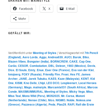
SHAREN MIT: MAINSTYLE
Facebook
X
E-Mail
Mehr
GEFÄLLT MIR:
Veröffentlicht unter
Meeting of Styles
|
Verschlagwortet mit
7th Pencil
(England)
,
Aero Lords
,
Aggu
,
Andrea639
,
AUCI
,
Barok
,
Biko
,
Blazen Vibes
,
Bongster (India)
,
BORNCREW
,
CAKE
,
Cap One
,
Carão
,
CESOR
,
Combolution
,
DBL
,
Deleon_1983 (Mexico)
,
Devis
,
Dice
,
El Souls
,
Emty
,
Enue
,
Eser One (France)
,
Eva van der Klei
,
fotojoerg
,
FOXY (Russia)
,
Friendly Fire
,
Frost
,
Hex FX
,
James
Archer
,
JANE
,
Jarek Tubuku
,
KAES
,
Kaze (Malaysia)
,
KENT
,
Kid
One
,
KISM
,
Kno Delix
,
L’hipi
,
LEO DCO
,
Lespleenart
,
Local Heroes
(Germany)
,
Mago
,
mainstyle
,
Marcamix031 (South Africa)
,
Marcos
Conde
,
MAXIMUMMURAL
,
Meeting of Styles
,
Micky Vega
,
Miso
,
Miss Teal
,
Mono Wild (Peru)
,
MOS2025
,
Mr. Carsa
,
Mutoni
(Netherlands)
,
Nense (Chile)
,
Nico
,
NIGMO
,
Noble
,
Noless.one
(Greece)
,
Pazzesco (Algeria)
,
Peds
,
Plas29
,
RAFI
,
Rafi die Erste