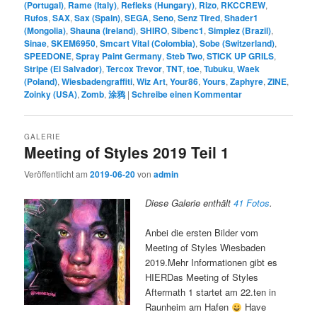
(Portugal)
,
Rame (Italy)
,
Refleks (Hungary)
,
Rizo
,
RKCCREW
,
Rufos
,
SAX
,
Sax (Spain)
,
SEGA
,
Seno
,
Senz Tired
,
Shader1
(Mongolia)
,
Shauna (Ireland)
,
SHIRO
,
Sibenc1
,
Simplez (Brazil)
,
Sinae
,
SKEM6950
,
Smcart Vital (Colombia)
,
Sobe (Switzerland)
,
SPEEDONE
,
Spray Paint Germany
,
Steb Two
,
STICK UP GRILS
,
Stripe (El Salvador)
,
Tercox Trevor
,
TNT
,
toe
,
Tubuku
,
Waek
(Poland)
,
Wiesbadengraffiti
,
Wiz Art
,
Your86
,
Yours
,
Zaphyre
,
ZINE
,
Zoinky (USA)
,
Zomb
,
涂鸦
|
Schreibe einen Kommentar
GALERIE
Meeting of Styles 2019 Teil 1
Veröffentlicht am
2019-06-20
von
admin
Diese Galerie enthält
41 Fotos
.
Anbei die ersten Bilder vom
Meeting of Styles Wiesbaden
2019.Mehr Informationen gibt es
HIERDas Meeting of Styles
Aftermath 1 startet am 22.ten in
Raunheim am Hafen
Have