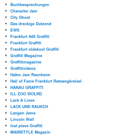
Buchbesprechungen
Character Jam
City Ghost
Das dreckige Dutzend
EWS
Frankfurt A66 Graffiti
Frankfurt Graffiti
Frankfurt oldskool Graffiti
Graffiti Magazine
Graffitimagazine
Graffitivideos
Hafen Jam Raunheim
Hall of Fame Frankfurt Ratswegkreisel
HANAU GRAFFITI
ILL ZOO WOLRD
Lack & Lines
LACK UND RAUSCH
Langen Jams
Lincoln Wall
lost place Graffiti
MAINSTYLE Magazin