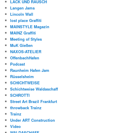
LACK UND RAUSCH
Langen Jams
Lincoln Wall
lost place Graffiti
MAINSTYLE Magazin
MAINZ Graffiti
Meeting of Styles
MuK Gießen
NAXOS-ATELIER
OffenbachHafen
Podcast
Raunheim Hafen Jam
Rüsselsheim
SCHICHTWEISE
Schichtweise Waldaschaff
SCHROTTI
Street Art Brazil Frankfurt
throwback Trainz
Trainz
Under ART Construction
Video
WALDASCHAFF