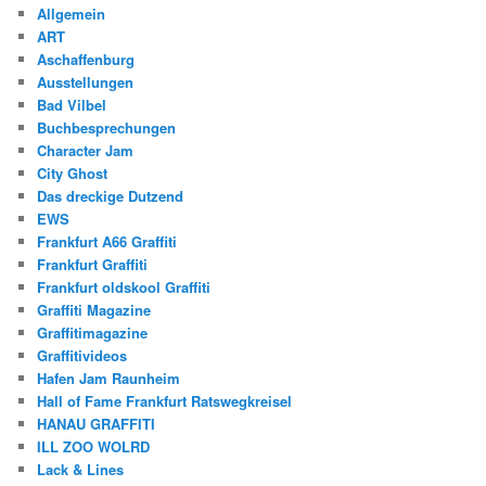
Allgemein
ART
Aschaffenburg
Ausstellungen
Bad Vilbel
Buchbesprechungen
Character Jam
City Ghost
Das dreckige Dutzend
EWS
Frankfurt A66 Graffiti
Frankfurt Graffiti
Frankfurt oldskool Graffiti
Graffiti Magazine
Graffitimagazine
Graffitivideos
Hafen Jam Raunheim
Hall of Fame Frankfurt Ratswegkreisel
HANAU GRAFFITI
ILL ZOO WOLRD
Lack & Lines