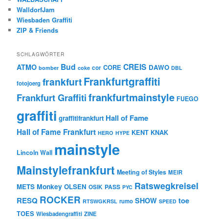
WalldorfJam
Wiesbaden Graffiti
ZIP & Friends
SCHLAGWÖRTER
Bud
CREIS
ATMO
CORE
DAWO
cor
bomber
coke
DBL
Frankfurtgraffiti
frankfurt
fotojoerg
frankfurtmainstyle
Frankfurt Graffiti
FUEGO
graffiti
Hall of Fame
graffitifrankfurt
Hall of Fame Frankfurt
KENT
KNAK
HERO
HYPE
mainstyle
Lincoln Wall
Mainstylefrankfurt
Meeting of Styles
MEIR
Ratswegkreisel
Monkey
METS
OLSEN
PASS
OSIK
PYC
ROCKER
RESQ
toe
SHOW
rumo
RTSWGKRSL
SPEED
TOES
Wiesbadengraffiti
ZINE