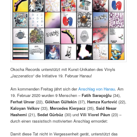
Okocha Records unterstützt mit Kunst-Unikaten des Vinyls
„Jazzenatico“ die Initiative 19. Februar Hanau!
Am kommenden Freitag jährt sich der
Anschlag von Hanau
. Am
19. Februar 2020 wurden 9 Menschen –
Fatih Saraçoğlu
(34),
Ferhat Unvar
(22),
Gökhan Gültekin
(37),
Hamza Kurtović
(22),
Kaloyan Velkov
(33),
Mercedes Kierpacz
(35),
Said Nesar
Hashemi
(21),
Sedat Gürbüz
(30) und
Vili Viorel Păun
(23) –
durch einen rassistisch motivierten Anschlag ermordet:
Damit diese Tat nicht in Vergessenheit gerät, unterstützt das