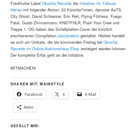
Frankfurter Label
Okocha Records
die
Initiative 19. Februar
Hanau
mit folgender Aktion: 23 Künstler*innen, darunter AeTS,
City Ghost, David Schiesser, Eric Reh, Flying Förtress, Fuego
Fatal, Guido Zimmermann, KNSTFHLR, Push Your Crew und
Treppe 1. OG haben das Schallplatten-Cover der kürzlich
erschienenen Compilation
Jazzenatico
gestaltet. Hierbei handelt
es sich um Unikate, die bis kommenden Freitag bei
Okocha
Records im Online-Auktionshaus Ebay
ersteigert werden können.
Der komplette Erlös geht an die Initiative.
MITMACHEN!
SHAREN MIT: MAINSTYLE
Facebook
X
E-Mail
Mehr
GEFÄLLT MIR: