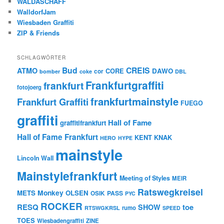
WALDASCHAFF
WalldorfJam
Wiesbaden Graffiti
ZIP & Friends
SCHLAGWÖRTER
Bud
CREIS
ATMO
CORE
DAWO
cor
bomber
coke
DBL
Frankfurtgraffiti
frankfurt
fotojoerg
frankfurtmainstyle
Frankfurt Graffiti
FUEGO
graffiti
Hall of Fame
graffitifrankfurt
Hall of Fame Frankfurt
KENT
KNAK
HERO
HYPE
mainstyle
Lincoln Wall
Mainstylefrankfurt
Meeting of Styles
MEIR
Ratswegkreisel
Monkey
METS
OLSEN
PASS
OSIK
PYC
ROCKER
RESQ
toe
SHOW
rumo
RTSWGKRSL
SPEED
TOES
Wiesbadengraffiti
ZINE