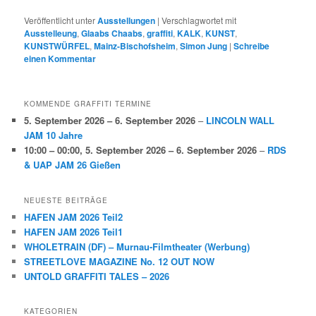
Veröffentlicht unter
Ausstellungen
|
Verschlagwortet mit
Ausstelleung
,
Glaabs Chaabs
,
graffiti
,
KALK
,
KUNST
,
KUNSTWÜRFEL
,
Mainz-Bischofsheim
,
Simon Jung
|
Schreibe
einen Kommentar
KOMMENDE GRAFFITI TERMINE
5. September 2026
–
6. September 2026
–
LINCOLN WALL
JAM 10 Jahre
10:00
–
00:00
,
5. September 2026
–
6. September 2026
–
RDS
& UAP JAM 26 Gießen
NEUESTE BEITRÄGE
HAFEN JAM 2026 Teil2
HAFEN JAM 2026 Teil1
WHOLETRAIN (DF) – Murnau-Filmtheater (Werbung)
STREETLOVE MAGAZINE No. 12 OUT NOW
UNTOLD GRAFFITI TALES – 2026
KATEGORIEN