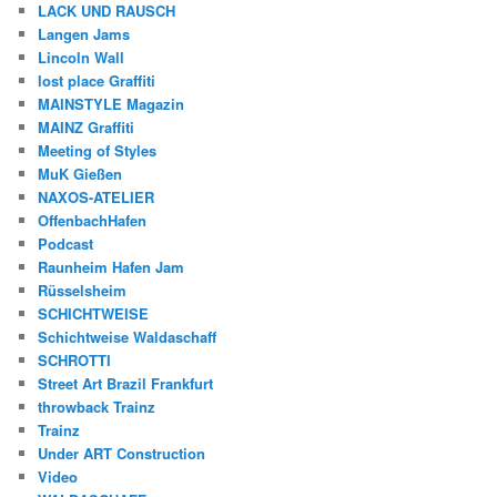
LACK UND RAUSCH
Langen Jams
Lincoln Wall
lost place Graffiti
MAINSTYLE Magazin
MAINZ Graffiti
Meeting of Styles
MuK Gießen
NAXOS-ATELIER
OffenbachHafen
Podcast
Raunheim Hafen Jam
Rüsselsheim
SCHICHTWEISE
Schichtweise Waldaschaff
SCHROTTI
Street Art Brazil Frankfurt
throwback Trainz
Trainz
Under ART Construction
Video