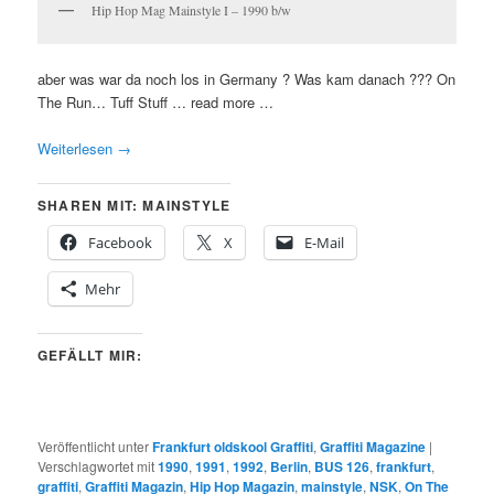
Hip Hop Mag Mainstyle I – 1990 b/w
aber was war da noch los in Germany ? Was kam danach ??? On
The Run… Tuff Stuff … read more …
Weiterlesen
→
SHAREN MIT: MAINSTYLE
Facebook
X
E-Mail
Mehr
GEFÄLLT MIR:
Veröffentlicht unter
Frankfurt oldskool Graffiti
,
Graffiti Magazine
|
Verschlagwortet mit
1990
,
1991
,
1992
,
Berlin
,
BUS 126
,
frankfurt
,
graffiti
,
Graffiti Magazin
,
Hip Hop Magazin
,
mainstyle
,
NSK
,
On The