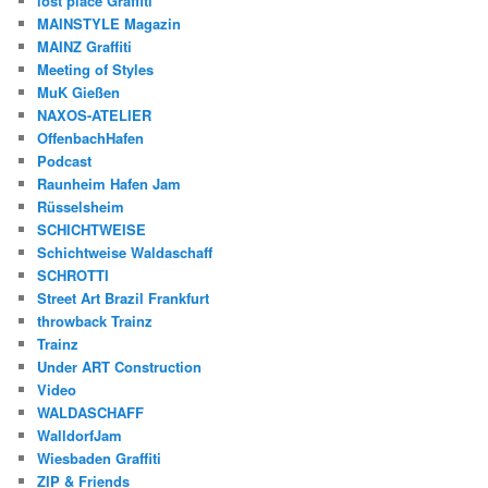
lost place Graffiti
MAINSTYLE Magazin
MAINZ Graffiti
Meeting of Styles
MuK Gießen
NAXOS-ATELIER
OffenbachHafen
Podcast
Raunheim Hafen Jam
Rüsselsheim
SCHICHTWEISE
Schichtweise Waldaschaff
SCHROTTI
Street Art Brazil Frankfurt
throwback Trainz
Trainz
Under ART Construction
Video
WALDASCHAFF
WalldorfJam
Wiesbaden Graffiti
ZIP & Friends