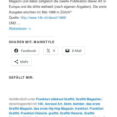
Magazin und dabei zeitgleich die zweite Publikation dieser Art in
Europa und die dritte weltweit (
nach eigenen Angaben
). Die erste
Ausgabe erschien im Mai 1988 in Zürich!“
Quelle:
http://www.14k.ch/about/1988/
UND …
Weiterlesen
→
SHAREN MIT: MAINSTYLE
Facebook
X
E-Mail
Mehr
GEFÄLLT MIR:
Veröffentlicht unter
Frankfurt oldskool Graffiti
,
Graffiti Magazine
|
Verschlagwortet mit
14K
,
Aerosol Art
,
Akim
,
bomber
,
das erste
Graffiti Magazin
,
das erste Hip Hop Magazin
,
frankfurt
,
Frankfurt
Graffiti
,
Frankfurt Historie
,
graffiti
,
Graffiti Historie
,
Graffiti