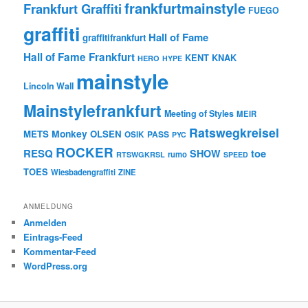
frankfurtmainstyle
Frankfurt Graffiti
FUEGO
graffiti
Hall of Fame
graffitifrankfurt
Hall of Fame Frankfurt
KENT
KNAK
HERO
HYPE
mainstyle
Lincoln Wall
Mainstylefrankfurt
Meeting of Styles
MEIR
Ratswegkreisel
Monkey
METS
OLSEN
PASS
OSIK
PYC
ROCKER
RESQ
toe
SHOW
rumo
RTSWGKRSL
SPEED
TOES
Wiesbadengraffiti
ZINE
ANMELDUNG
Anmelden
Eintrags-Feed
Kommentar-Feed
WordPress.org