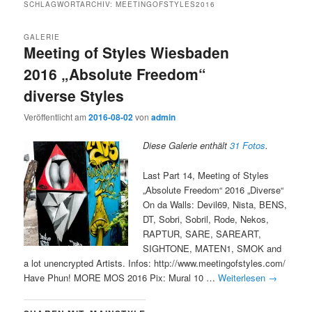
SCHLAGWORTARCHIV:
MEETINGOFSTYLES2016
GALERIE
Meeting of Styles Wiesbaden
2016 „Absolute Freedom“
diverse Styles
Veröffentlicht am
2016-08-02
von
admin
Diese Galerie enthält
31 Fotos
.
Last Part 14, Meeting of Styles
„Absolute Freedom“ 2016 „Diverse“
On da Walls: Devil69, Nista, BENS,
DT, Sobri, Sobril, Rode, Nekos,
RAPTUR, SARE, SAREART,
SIGHTONE, MATEN1, SMOK and
a lot unencrypted Artists. Infos: http://www.meetingofstyles.com/
Have Phun! MORE MOS 2016 Pix: Mural 10 …
Weiterlesen
→