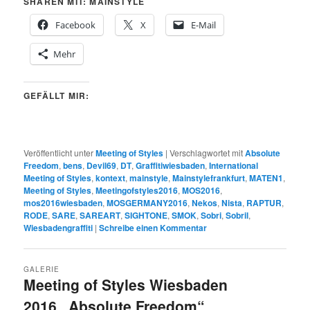
SHAREN MIT: MAINSTYLE
Facebook
X
E-Mail
Mehr
GEFÄLLT MIR:
Veröffentlicht unter
Meeting of Styles
|
Verschlagwortet mit
Absolute
Freedom
,
bens
,
Devil69
,
DT
,
Graffitiwiesbaden
,
International
Meeting of Styles
,
kontext
,
mainstyle
,
Mainstylefrankfurt
,
MATEN1
,
Meeting of Styles
,
Meetingofstyles2016
,
MOS2016
,
mos2016wiesbaden
,
MOSGERMANY2016
,
Nekos
,
Nista
,
RAPTUR
,
RODE
,
SARE
,
SAREART
,
SIGHTONE
,
SMOK
,
Sobri
,
Sobril
,
Wiesbadengraffiti
|
Schreibe einen Kommentar
GALERIE
Meeting of Styles Wiesbaden
2016 „Absolute Freedom“