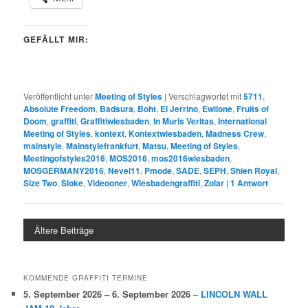
GEFÄLLT MIR:
Veröffentlicht unter
Meeting of Styles
|
Verschlagwortet mit
5711
,
Absolute Freedom
,
Badsura
,
Boht
,
El Jerrino
,
Ewilone
,
Fruits of
Doom
,
graffiti
,
Graffitiwiesbaden
,
In Muris Veritas
,
International
Meeting of Styles
,
kontext
,
Kontextwiesbaden
,
Madness Crew
,
mainstyle
,
Mainstylefrankfurt
,
Matsu
,
Meeting of Styles
,
Meetingofstyles2016
,
MOS2016
,
mos2016wiesbaden
,
MOSGERMANY2016
,
Nevel11
,
Pmode
,
SADE
,
SEPH
,
Shien Royal
,
Size Two
,
Sloke
,
Videooner
,
Wiesbadengraffiti
,
Zolar
|
1
Antwort
Ältere Beiträge
KOMMENDE GRAFFITI TERMINE
5. September 2026
–
6. September 2026
–
LINCOLN WALL