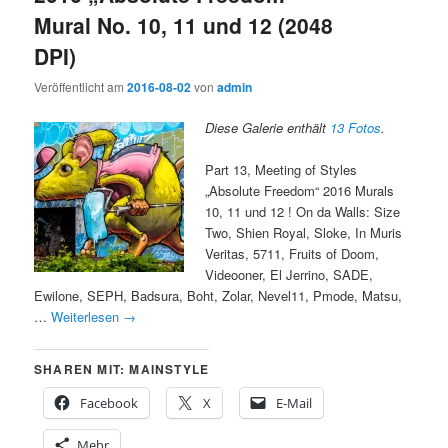
Mural No. 10, 11 und 12 (2048
DPI)
Veröffentlicht am
2016-08-02
von
admin
Diese Galerie enthält
13 Fotos
.
Part 13, Meeting of Styles
„Absolute Freedom“ 2016 Murals
10, 11 und 12 ! On da Walls: Size
Two, Shien Royal, Sloke, In Muris
Veritas, 5711, Fruits of Doom,
Videooner, El Jerrino, SADE,
Ewilone, SEPH, Badsura, Boht, Zolar, Nevel11, Pmode, Matsu,
…
Weiterlesen
→
SHAREN MIT: MAINSTYLE
Facebook
X
E-Mail
Mehr