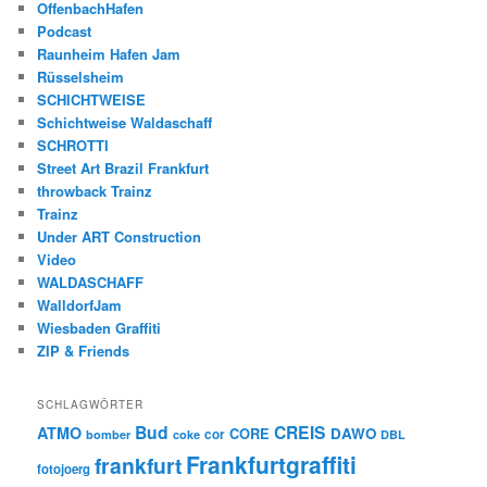
OffenbachHafen
Podcast
Raunheim Hafen Jam
Rüsselsheim
SCHICHTWEISE
Schichtweise Waldaschaff
SCHROTTI
Street Art Brazil Frankfurt
throwback Trainz
Trainz
Under ART Construction
Video
WALDASCHAFF
WalldorfJam
Wiesbaden Graffiti
ZIP & Friends
SCHLAGWÖRTER
Bud
CREIS
ATMO
CORE
DAWO
cor
bomber
coke
DBL
Frankfurtgraffiti
frankfurt
fotojoerg