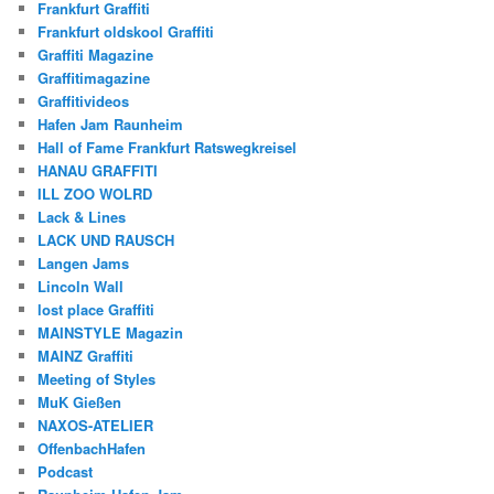
Frankfurt Graffiti
Frankfurt oldskool Graffiti
Graffiti Magazine
Graffitimagazine
Graffitivideos
Hafen Jam Raunheim
Hall of Fame Frankfurt Ratswegkreisel
HANAU GRAFFITI
ILL ZOO WOLRD
Lack & Lines
LACK UND RAUSCH
Langen Jams
Lincoln Wall
lost place Graffiti
MAINSTYLE Magazin
MAINZ Graffiti
Meeting of Styles
MuK Gießen
NAXOS-ATELIER
OffenbachHafen
Podcast