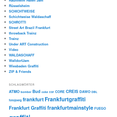
Raunheim Hafen Jam
Rüsselsheim
SCHICHTWEISE
Schichtweise Waldaschaff
SCHROTTI
Street Art Brazil Frankfurt
throwback Trainz
Trainz
Under ART Construction
Video
WALDASCHAFF
WalldorfJam
Wiesbaden Graffiti
ZIP & Friends
SCHLAGWÖRTER
Bud
CREIS
ATMO
CORE
DAWO
cor
bomber
coke
DBL
Frankfurtgraffiti
frankfurt
fotojoerg
frankfurtmainstyle
Frankfurt Graffiti
FUEGO