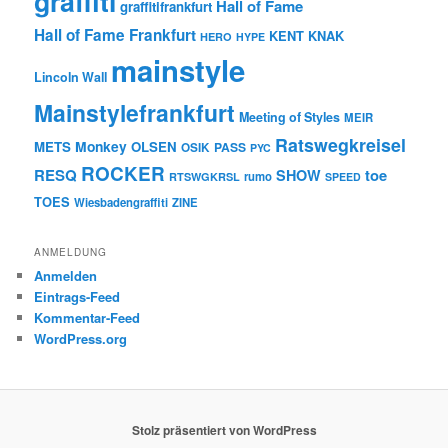
graffiti
Hall of Fame
graffitifrankfurt
Hall of Fame Frankfurt
KENT
KNAK
HERO
HYPE
mainstyle
Lincoln Wall
Mainstylefrankfurt
Meeting of Styles
MEIR
Ratswegkreisel
Monkey
METS
OLSEN
PASS
OSIK
PYC
ROCKER
RESQ
toe
SHOW
rumo
RTSWGKRSL
SPEED
TOES
Wiesbadengraffiti
ZINE
ANMELDUNG
Anmelden
Eintrags-Feed
Kommentar-Feed
WordPress.org
Stolz präsentiert von WordPress