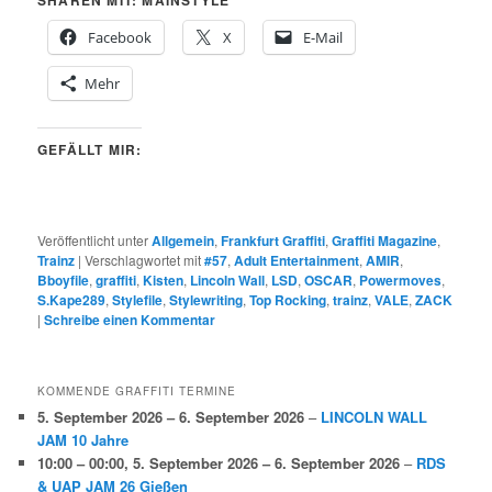
SHAREN MIT: MAINSTYLE
Facebook
X
E-Mail
Mehr
GEFÄLLT MIR:
Veröffentlicht unter
Allgemein
,
Frankfurt Graffiti
,
Graffiti Magazine
,
Trainz
|
Verschlagwortet mit
#57
,
Adult Entertainment
,
AMIR
,
Bboyfile
,
graffiti
,
Kisten
,
Lincoln Wall
,
LSD
,
OSCAR
,
Powermoves
,
S.Kape289
,
Stylefile
,
Stylewriting
,
Top Rocking
,
trainz
,
VALE
,
ZACK
|
Schreibe einen Kommentar
KOMMENDE GRAFFITI TERMINE
5. September 2026
–
6. September 2026
–
LINCOLN WALL
JAM 10 Jahre
10:00
–
00:00
,
5. September 2026
–
6. September 2026
–
RDS
& UAP JAM 26 Gießen