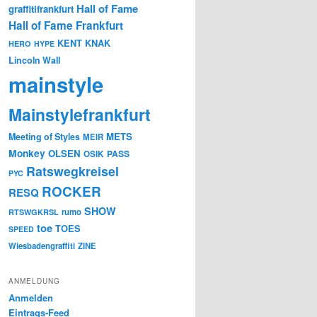
Hall of Fame
graffitifrankfurt
Hall of Fame Frankfurt
KENT
KNAK
HERO
HYPE
Lincoln Wall
mainstyle
Mainstylefrankfurt
METS
Meeting of Styles
MEIR
Monkey
OLSEN
PASS
OSIK
Ratswegkreisel
PYC
ROCKER
RESQ
SHOW
rumo
RTSWGKRSL
toe
TOES
SPEED
Wiesbadengraffiti
ZINE
ANMELDUNG
Anmelden
Eintrags-Feed