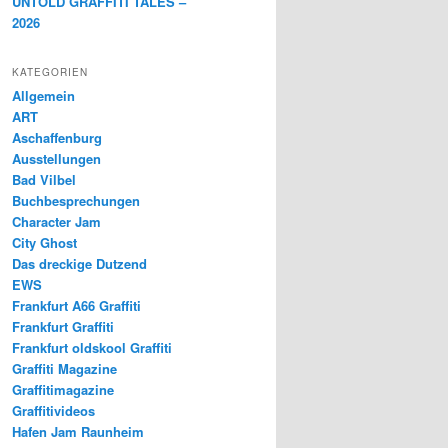
UNTOLD GRAFFITI TALES –
2026
KATEGORIEN
Allgemein
ART
Aschaffenburg
Ausstellungen
Bad Vilbel
Buchbesprechungen
Character Jam
City Ghost
Das dreckige Dutzend
EWS
Frankfurt A66 Graffiti
Frankfurt Graffiti
Frankfurt oldskool Graffiti
Graffiti Magazine
Graffitimagazine
Graffitivideos
Hafen Jam Raunheim