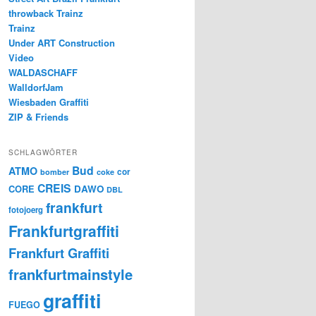
throwback Trainz
Trainz
Under ART Construction
Video
WALDASCHAFF
WalldorfJam
Wiesbaden Graffiti
ZIP & Friends
SCHLAGWÖRTER
Bud
ATMO
cor
bomber
coke
CREIS
CORE
DAWO
DBL
frankfurt
fotojoerg
Frankfurtgraffiti
Frankfurt Graffiti
frankfurtmainstyle
graffiti
FUEGO