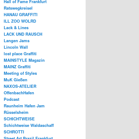
Hall of Fame Frankfurt
Ratswegkreisel
HANAU GRAFFITI
ILL ZOO WOLRD
Lack & Lines
LACK UND RAUSCH
Langen Jams
Lincoln Wall
lost place Graffiti
MAINSTYLE Magazin
MAINZ Graffiti
Meeting of Styles
MuK Gießen
NAXOS-ATELIER
OffenbachHafen
Podcast
Raunheim Hafen Jam
Rüsselsheim
SCHICHTWEISE
Schichtweise Waldaschaff
SCHROTTI
Street Art Brazil Frankfurt