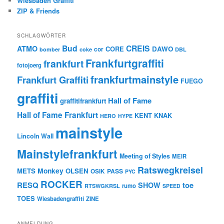
Wiesbaden Graffiti
ZIP & Friends
SCHLAGWÖRTER
Bud
CREIS
ATMO
CORE
DAWO
cor
bomber
coke
DBL
Frankfurtgraffiti
frankfurt
fotojoerg
frankfurtmainstyle
Frankfurt Graffiti
FUEGO
graffiti
Hall of Fame
graffitifrankfurt
Hall of Fame Frankfurt
KENT
KNAK
HERO
HYPE
mainstyle
Lincoln Wall
Mainstylefrankfurt
Meeting of Styles
MEIR
Ratswegkreisel
Monkey
METS
OLSEN
PASS
OSIK
PYC
ROCKER
RESQ
toe
SHOW
rumo
RTSWGKRSL
SPEED
TOES
Wiesbadengraffiti
ZINE
ANMELDUNG