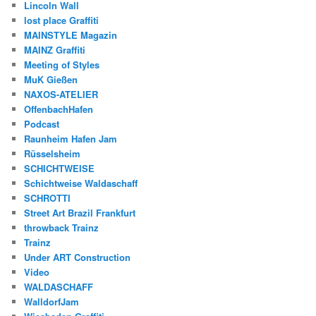
Lincoln Wall
lost place Graffiti
MAINSTYLE Magazin
MAINZ Graffiti
Meeting of Styles
MuK Gießen
NAXOS-ATELIER
OffenbachHafen
Podcast
Raunheim Hafen Jam
Rüsselsheim
SCHICHTWEISE
Schichtweise Waldaschaff
SCHROTTI
Street Art Brazil Frankfurt
throwback Trainz
Trainz
Under ART Construction
Video
WALDASCHAFF
WalldorfJam