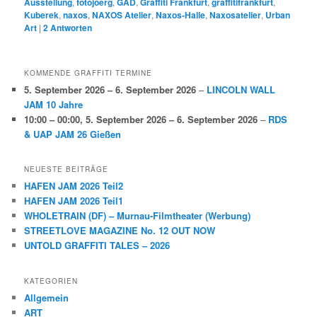
Ausstellung
,
fotojoerg
,
GAD
,
Graffiti Frankfurt
,
graffitifrankfurt
,
Kuberek
,
naxos
,
NAXOS Atelier
,
Naxos-Halle
,
Naxosatelier
,
Urban
Art
|
2
Antworten
KOMMENDE GRAFFITI TERMINE
5. September 2026
–
6. September 2026
–
LINCOLN WALL
JAM 10 Jahre
10:00
–
00:00
,
5. September 2026
–
6. September 2026
–
RDS
& UAP JAM 26 Gießen
NEUESTE BEITRÄGE
HAFEN JAM 2026 Teil2
HAFEN JAM 2026 Teil1
WHOLETRAIN (DF) – Murnau-Filmtheater (Werbung)
STREETLOVE MAGAZINE No. 12 OUT NOW
UNTOLD GRAFFITI TALES – 2026
KATEGORIEN
Allgemein
ART