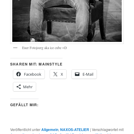
Euer Fotojoerg aka ice cube =D
SHAREN MIT: MAINSTYLE
Facebook
X
E-Mail
Mehr
GEFÄLLT MIR:
Veröffentlicht unter
Allgemein
,
NAXOS-ATELIER
|
Verschlagwortet mit