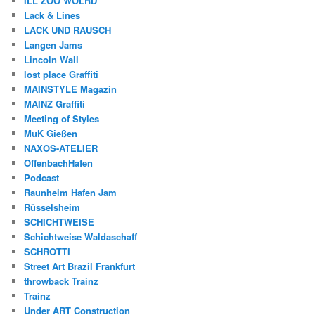
ILL ZOO WOLRD
Lack & Lines
LACK UND RAUSCH
Langen Jams
Lincoln Wall
lost place Graffiti
MAINSTYLE Magazin
MAINZ Graffiti
Meeting of Styles
MuK Gießen
NAXOS-ATELIER
OffenbachHafen
Podcast
Raunheim Hafen Jam
Rüsselsheim
SCHICHTWEISE
Schichtweise Waldaschaff
SCHROTTI
Street Art Brazil Frankfurt
throwback Trainz
Trainz
Under ART Construction