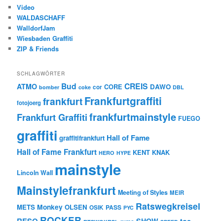
Video
WALDASCHAFF
WalldorfJam
Wiesbaden Graffiti
ZIP & Friends
SCHLAGWÖRTER
Bud
CREIS
ATMO
CORE
DAWO
cor
bomber
coke
DBL
Frankfurtgraffiti
frankfurt
fotojoerg
frankfurtmainstyle
Frankfurt Graffiti
FUEGO
graffiti
Hall of Fame
graffitifrankfurt
Hall of Fame Frankfurt
KENT
KNAK
HERO
HYPE
mainstyle
Lincoln Wall
Mainstylefrankfurt
Meeting of Styles
MEIR
Ratswegkreisel
Monkey
METS
OLSEN
PASS
OSIK
PYC
ROCKER
RESQ
toe
SHOW