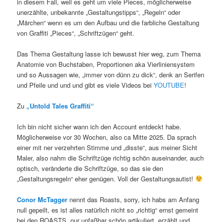
in diesem Fall, weil es geht um viele Pieces, möglicherweise
unerzählte, unbekannte „Gestaltungstipps“, „Regeln“ oder
„Märchen“ wenn es um den Aufbau und die farbliche Gestaltung
von Graffiti „Pieces“, „Schriftzügen“ geht.
Das Thema Gestaltung lasse ich bewusst hier weg, zum Thema
Anatomie von Buchstaben, Proportionen aka Vierliniensystem
und so Aussagen wie, „immer von dünn zu dick“, denk an Serifen
und Pfeile und und und gibt es viele Videos bei
YOUTUBE
!
Zu
„Untold Tales Graffiti“
Ich bin nicht sicher wann ich den Account entdeckt habe.
Möglicherweise vor 30 Wochen, also ca Mitte 2025. Da sprach
einer mit ner verzehrten Stimme und „disste“, aus meiner Sicht
Maler, also nahm die Schriftzüge richtig schön auseinander, auch
optisch, veränderte die Schriftzüge, so das sie den
„Gestaltungsregeln“ eher genügen. Voll der Gestaltungsautist!
Conor McTagger
nennt das Roasts, sorry, ich habs am Anfang
null gepeilt, es ist alles natürlich nicht so „richtig“ ernst gemeint
bei den ROASTS, nur unfaßbar schön artikuliert, erzählt und