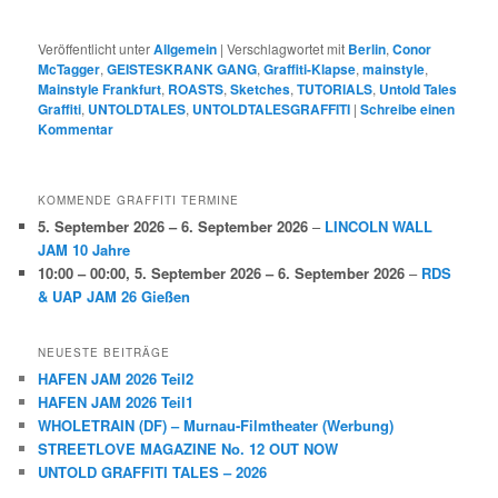
Veröffentlicht unter
Allgemein
|
Verschlagwortet mit
Berlin
,
Conor
McTagger
,
GEISTESKRANK GANG
,
Graffiti-Klapse
,
mainstyle
,
Mainstyle Frankfurt
,
ROASTS
,
Sketches
,
TUTORIALS
,
Untold Tales
Graffiti
,
UNTOLDTALES
,
UNTOLDTALESGRAFFITI
|
Schreibe einen
Kommentar
KOMMENDE GRAFFITI TERMINE
5. September 2026
–
6. September 2026
–
LINCOLN WALL
JAM 10 Jahre
10:00
–
00:00
,
5. September 2026
–
6. September 2026
–
RDS
& UAP JAM 26 Gießen
NEUESTE BEITRÄGE
HAFEN JAM 2026 Teil2
HAFEN JAM 2026 Teil1
WHOLETRAIN (DF) – Murnau-Filmtheater (Werbung)
STREETLOVE MAGAZINE No. 12 OUT NOW
UNTOLD GRAFFITI TALES – 2026