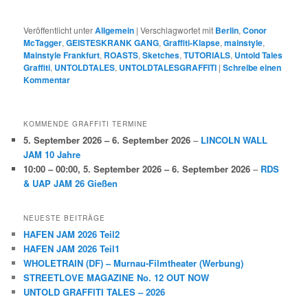
Veröffentlicht unter
Allgemein
|
Verschlagwortet mit
Berlin
,
Conor
McTagger
,
GEISTESKRANK GANG
,
Graffiti-Klapse
,
mainstyle
,
Mainstyle Frankfurt
,
ROASTS
,
Sketches
,
TUTORIALS
,
Untold Tales
Graffiti
,
UNTOLDTALES
,
UNTOLDTALESGRAFFITI
|
Schreibe einen
Kommentar
KOMMENDE GRAFFITI TERMINE
5. September 2026
–
6. September 2026
–
LINCOLN WALL
JAM 10 Jahre
10:00
–
00:00
,
5. September 2026
–
6. September 2026
–
RDS
& UAP JAM 26 Gießen
NEUESTE BEITRÄGE
HAFEN JAM 2026 Teil2
HAFEN JAM 2026 Teil1
WHOLETRAIN (DF) – Murnau-Filmtheater (Werbung)
STREETLOVE MAGAZINE No. 12 OUT NOW
UNTOLD GRAFFITI TALES – 2026