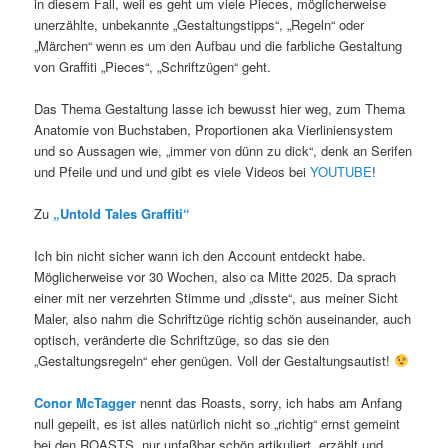
in diesem Fall, weil es geht um viele Pieces, möglicherweise
unerzählte, unbekannte „Gestaltungstipps“, „Regeln“ oder
„Märchen“ wenn es um den Aufbau und die farbliche Gestaltung
von Graffiti „Pieces“, „Schriftzügen“ geht.
Das Thema Gestaltung lasse ich bewusst hier weg, zum Thema
Anatomie von Buchstaben, Proportionen aka Vierliniensystem
und so Aussagen wie, „immer von dünn zu dick“, denk an Serifen
und Pfeile und und und gibt es viele Videos bei
YOUTUBE
!
Zu
„Untold Tales Graffiti“
Ich bin nicht sicher wann ich den Account entdeckt habe.
Möglicherweise vor 30 Wochen, also ca Mitte 2025. Da sprach
einer mit ner verzehrten Stimme und „disste“, aus meiner Sicht
Maler, also nahm die Schriftzüge richtig schön auseinander, auch
optisch, veränderte die Schriftzüge, so das sie den
„Gestaltungsregeln“ eher genügen. Voll der Gestaltungsautist!
Conor McTagger
nennt das Roasts, sorry, ich habs am Anfang
null gepeilt, es ist alles natürlich nicht so „richtig“ ernst gemeint
bei den ROASTS, nur unfaßbar schön artikuliert, erzählt und