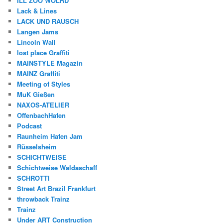
ILL ZOO WOLRD
Lack & Lines
LACK UND RAUSCH
Langen Jams
Lincoln Wall
lost place Graffiti
MAINSTYLE Magazin
MAINZ Graffiti
Meeting of Styles
MuK Gießen
NAXOS-ATELIER
OffenbachHafen
Podcast
Raunheim Hafen Jam
Rüsselsheim
SCHICHTWEISE
Schichtweise Waldaschaff
SCHROTTI
Street Art Brazil Frankfurt
throwback Trainz
Trainz
Under ART Construction