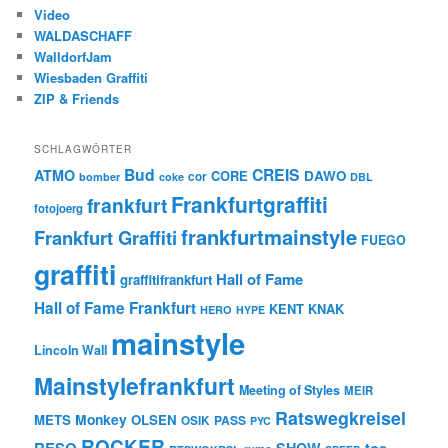
Video
WALDASCHAFF
WalldorfJam
Wiesbaden Graffiti
ZIP & Friends
SCHLAGWÖRTER
Bud
CREIS
ATMO
CORE
DAWO
cor
bomber
coke
DBL
Frankfurtgraffiti
frankfurt
fotojoerg
frankfurtmainstyle
Frankfurt Graffiti
FUEGO
graffiti
Hall of Fame
graffitifrankfurt
Hall of Fame Frankfurt
KENT
KNAK
HERO
HYPE
mainstyle
Lincoln Wall
Mainstylefrankfurt
Meeting of Styles
MEIR
Ratswegkreisel
Monkey
METS
OLSEN
PASS
OSIK
PYC
ROCKER
RESQ
toe
SHOW