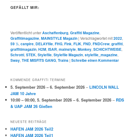
GEFÄLLT MIR:
Veröffentlicht unter
Aschaffenburg
,
Graffiti Magazine
,
Graffitimagazine
,
MAINSTYLE Magazin
|
Verschlagwortet mit
2022
,
59 ½
,
canpire
,
DELAYfile
,
FHG
,
Fink
,
FLIK
,
FND
,
FNDCrew
,
graffiti
,
graffitimagazin
,
H2M
,
ISAR
,
mainstyle
,
Monkey
,
SCHICHTWEISE
,
Schrotti
,
STEK
,
Stylefile
,
Stylefile Magazin
,
stylefile_magazine
,
Sway
,
THE MISFITS GANG
,
Trains
|
Schreibe einen Kommentar
KOMMENDE GRAFFITI TERMINE
5. September 2026
–
6. September 2026
–
LINCOLN WALL
JAM 10 Jahre
10:00
–
00:00
,
5. September 2026
–
6. September 2026
–
RDS
& UAP JAM 26 Gießen
NEUESTE BEITRÄGE
HAFEN JAM 2026 Teil2
HAFEN JAM 2026 Teil1