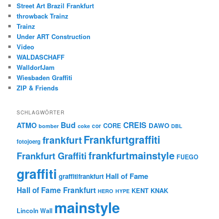
Street Art Brazil Frankfurt
throwback Trainz
Trainz
Under ART Construction
Video
WALDASCHAFF
WalldorfJam
Wiesbaden Graffiti
ZIP & Friends
SCHLAGWÖRTER
Bud
CREIS
ATMO
CORE
DAWO
cor
bomber
coke
DBL
Frankfurtgraffiti
frankfurt
fotojoerg
frankfurtmainstyle
Frankfurt Graffiti
FUEGO
graffiti
Hall of Fame
graffitifrankfurt
Hall of Fame Frankfurt
KENT
KNAK
HERO
HYPE
mainstyle
Lincoln Wall