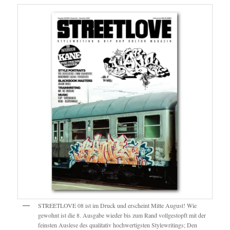
STREETLOVE 08 ist im Druck und erscheint Mitte August! Wie
gewohnt ist die 8. Ausgabe wieder bis zum Rand vollgestopft mit der
feinsten Auslese des qualitativ hochwertigsten Stylewritings; Den