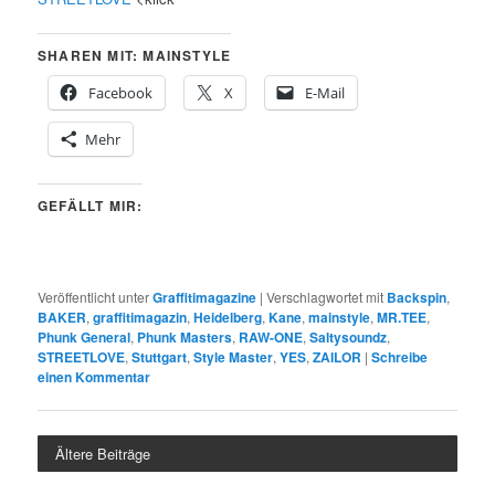
SHAREN MIT: MAINSTYLE
Facebook
X
E-Mail
Mehr
GEFÄLLT MIR:
Veröffentlicht unter
Graffitimagazine
|
Verschlagwortet mit
Backspin
,
BAKER
,
graffitimagazin
,
Heidelberg
,
Kane
,
mainstyle
,
MR.TEE
,
Phunk General
,
Phunk Masters
,
RAW-ONE
,
Saltysoundz
,
STREETLOVE
,
Stuttgart
,
Style Master
,
YES
,
ZAILOR
|
Schreibe
einen Kommentar
Ältere Beiträge