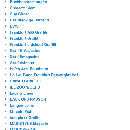
Buchbesprechungen
Character Jam
City Ghost
Das dreckige Dutzend
EWS
Frankfurt A66 Graffiti
Frankfurt Graffiti
Frankfurt oldskool Graffiti
Graffiti Magazine
Graffitimagazine
Graffitivideos
Hafen Jam Raunheim
Hall of Fame Frankfurt Ratswegkreisel
HANAU GRAFFITI
ILL ZOO WOLRD
Lack & Lines
LACK UND RAUSCH
Langen Jams
Lincoln Wall
lost place Graffiti
MAINSTYLE Magazin
MAINZ Graffiti