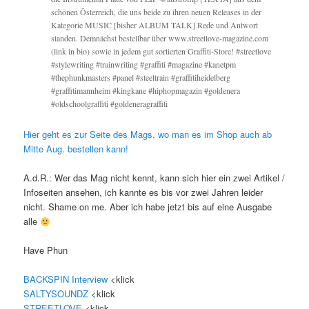
schönen Österreich, die uns beide zu ihren neuen Releases in der
Kategorie MUSIC [bisher ALBUM TALK] Rede und Antwort
standen. Demnächst bestellbar über www.streetlove-magazine.com
(link in bio) sowie in jedem gut sortierten Graffiti-Store! #streetlove
#stylewriting #trainwriting #graffiti #magazine #kanetpm
#thephunkmasters #panel #steeltrain #graffitiheidelberg
#graffitimannheim #kingkane #hiphopmagazin #goldenera
#oldschoolgraffiti #goldeneragraffiti
Hier geht es zur Seite des Mags, wo man es im Shop auch ab
Mitte Aug. bestellen kann!
A.d.R.: Wer das Mag nicht kennt, kann sich hier ein zwei Artikel /
Infoseiten ansehen, ich kannte es bis vor zwei Jahren leider
nicht. Shame on me. Aber ich habe jetzt bis auf eine Ausgabe
alle
Have Phun
BACKSPIN Interview
<klick
SALTYSOUNDZ
<klick
STREETLOVE
<klick