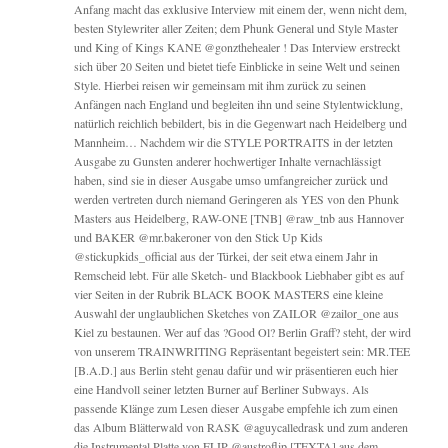
Anfang macht das exklusive Interview mit einem der, wenn nicht dem,
besten Stylewriter aller Zeiten; dem Phunk General und Style Master
und King of Kings KANE @gonzthehealer ! Das Interview erstreckt
sich über 20 Seiten und bietet tiefe Einblicke in seine Welt und seinen
Style. Hierbei reisen wir gemeinsam mit ihm zurück zu seinen
Anfängen nach England und begleiten ihn und seine Stylentwicklung,
natürlich reichlich bebildert, bis in die Gegenwart nach Heidelberg und
Mannheim… Nachdem wir die STYLE PORTRAITS in der letzten
Ausgabe zu Gunsten anderer hochwertiger Inhalte vernachlässigt
haben, sind sie in dieser Ausgabe umso umfangreicher zurück und
werden vertreten durch niemand Geringeren als YES von den Phunk
Masters aus Heidelberg, RAW-ONE [TNB] @raw_tnb aus Hannover
und BAKER @mr.bakeroner von den Stick Up Kids
@stickupkids_official aus der Türkei, der seit etwa einem Jahr in
Remscheid lebt. Für alle Sketch- und Blackbook Liebhaber gibt es auf
vier Seiten in der Rubrik BLACK BOOK MASTERS eine kleine
Auswahl der unglaublichen Sketches von ZAILOR @zailor_one aus
Kiel zu bestaunen. Wer auf das ?Good Ol? Berlin Graff? steht, der wird
von unserem TRAINWRITING Repräsentant begeistert sein: MR.TEE
[B.A.D.] aus Berlin steht genau dafür und wir präsentieren euch hier
eine Handvoll seiner letzten Burner auf Berliner Subways. Als
passende Klänge zum Lesen dieser Ausgabe empfehle ich zum einen
das Album Blätterwald von RASK @aguycalledrask und zum anderen
die Instrumental Platte von FLIP @austroflip [TEXTA] aus dem