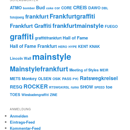
Bud
CREIS
ATMO
CORE
DAWO
cor
bomber
coke
DBL
Frankfurtgraffiti
frankfurt
fotojoerg
frankfurtmainstyle
Frankfurt Graffiti
FUEGO
graffiti
Hall of Fame
graffitifrankfurt
Hall of Fame Frankfurt
KENT
KNAK
HERO
HYPE
mainstyle
Lincoln Wall
Mainstylefrankfurt
Meeting of Styles
MEIR
Ratswegkreisel
Monkey
METS
OLSEN
PASS
OSIK
PYC
ROCKER
RESQ
toe
SHOW
rumo
RTSWGKRSL
SPEED
TOES
Wiesbadengraffiti
ZINE
ANMELDUNG
Anmelden
Eintrags-Feed
Kommentar-Feed