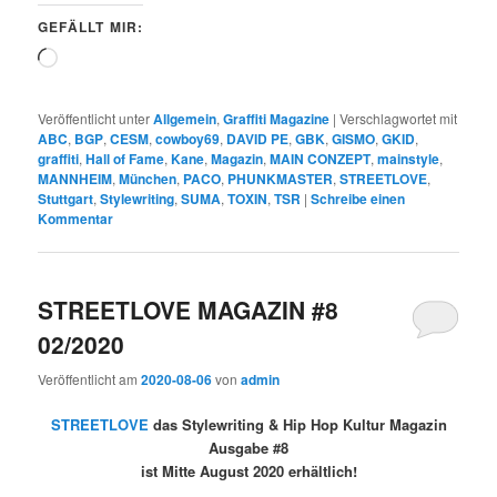
GEFÄLLT MIR:
Wird
geladen …
Veröffentlicht unter
Allgemein
,
Graffiti Magazine
|
Verschlagwortet mit
ABC
,
BGP
,
CESM
,
cowboy69
,
DAVID PE
,
GBK
,
GISMO
,
GKID
,
graffiti
,
Hall of Fame
,
Kane
,
Magazin
,
MAIN CONZEPT
,
mainstyle
,
MANNHEIM
,
München
,
PACO
,
PHUNKMASTER
,
STREETLOVE
,
Stuttgart
,
Stylewriting
,
SUMA
,
TOXIN
,
TSR
|
Schreibe einen
Kommentar
STREETLOVE MAGAZIN #8
02/2020
Veröffentlicht am
2020-08-06
von
admin
STREETLOVE
das Stylewriting & Hip Hop Kultur Magazin
Ausgabe #8
ist Mitte August 2020 erhältlich!