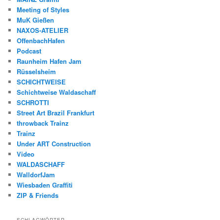
Meeting of Styles
MuK Gießen
NAXOS-ATELIER
OffenbachHafen
Podcast
Raunheim Hafen Jam
Rüsselsheim
SCHICHTWEISE
Schichtweise Waldaschaff
SCHROTTI
Street Art Brazil Frankfurt
throwback Trainz
Trainz
Under ART Construction
Video
WALDASCHAFF
WalldorfJam
Wiesbaden Graffiti
ZIP & Friends
SCHLAGWÖRTER