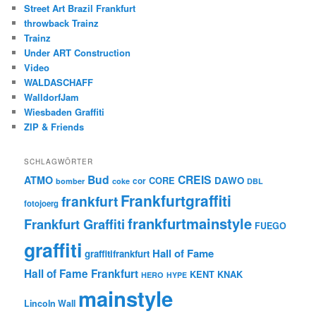
Street Art Brazil Frankfurt
throwback Trainz
Trainz
Under ART Construction
Video
WALDASCHAFF
WalldorfJam
Wiesbaden Graffiti
ZIP & Friends
SCHLAGWÖRTER
Bud
CREIS
ATMO
CORE
DAWO
cor
bomber
coke
DBL
Frankfurtgraffiti
frankfurt
fotojoerg
frankfurtmainstyle
Frankfurt Graffiti
FUEGO
graffiti
Hall of Fame
graffitifrankfurt
Hall of Fame Frankfurt
KENT
KNAK
HERO
HYPE
mainstyle
Lincoln Wall