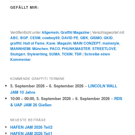
GEFÄLLT MIR:
Veröffentlicht unter
Allgemein
,
Graffiti Magazine
|
Verschlagwortet mit
ABC
,
BGP
,
CESM
,
cowboy69
,
DAVID PE
,
GBK
,
GISMO
,
GKID
,
graffiti
,
Hall of Fame
,
Kane
,
Magazin
,
MAIN CONZEPT
,
mainstyle
,
MANNHEIM
,
München
,
PACO
,
PHUNKMASTER
,
STREETLOVE
,
Stuttgart
,
Stylewriting
,
SUMA
,
TOXIN
,
TSR
|
Schreibe einen
Kommentar
KOMMENDE GRAFFITI TERMINE
5. September 2026
–
6. September 2026
–
LINCOLN WALL
JAM 10 Jahre
10:00
–
00:00
,
5. September 2026
–
6. September 2026
–
RDS
& UAP JAM 26 Gießen
NEUESTE BEITRÄGE
HAFEN JAM 2026 Teil2
HAFEN JAM 2026 Teil1