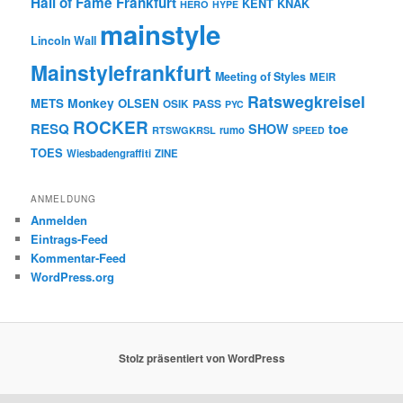
Hall of Fame Frankfurt
KENT
KNAK
HERO
HYPE
mainstyle
Lincoln Wall
Mainstylefrankfurt
Meeting of Styles
MEIR
Ratswegkreisel
Monkey
METS
OLSEN
PASS
OSIK
PYC
ROCKER
RESQ
toe
SHOW
rumo
RTSWGKRSL
SPEED
TOES
Wiesbadengraffiti
ZINE
ANMELDUNG
Anmelden
Eintrags-Feed
Kommentar-Feed
WordPress.org
Stolz präsentiert von WordPress