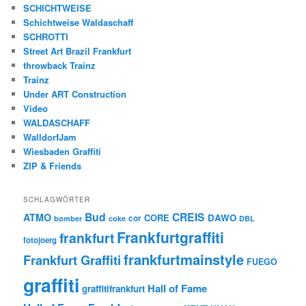
SCHICHTWEISE
Schichtweise Waldaschaff
SCHROTTI
Street Art Brazil Frankfurt
throwback Trainz
Trainz
Under ART Construction
Video
WALDASCHAFF
WalldorfJam
Wiesbaden Graffiti
ZIP & Friends
SCHLAGWÖRTER
Bud
CREIS
ATMO
CORE
DAWO
cor
bomber
coke
DBL
Frankfurtgraffiti
frankfurt
fotojoerg
frankfurtmainstyle
Frankfurt Graffiti
FUEGO
graffiti
Hall of Fame
graffitifrankfurt