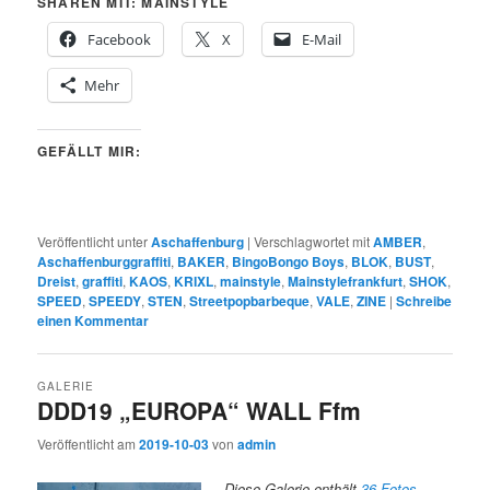
SHAREN MIT: MAINSTYLE
Facebook
X
E-Mail
Mehr
GEFÄLLT MIR:
Veröffentlicht unter
Aschaffenburg
|
Verschlagwortet mit
AMBER
,
Aschaffenburggraffiti
,
BAKER
,
BingoBongo Boys
,
BLOK
,
BUST
,
Dreist
,
graffiti
,
KAOS
,
KRIXL
,
mainstyle
,
Mainstylefrankfurt
,
SHOK
,
SPEED
,
SPEEDY
,
STEN
,
Streetpopbarbeque
,
VALE
,
ZINE
|
Schreibe
einen Kommentar
GALERIE
DDD19 „EUROPA“ WALL Ffm
Veröffentlicht am
2019-10-03
von
admin
Diese Galerie enthält
36 Fotos
.