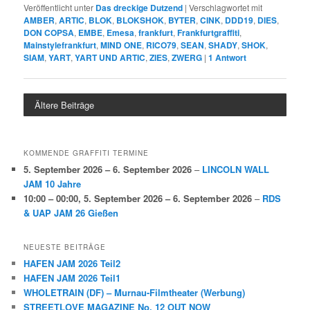
Veröffentlicht unter
Das dreckige Dutzend
|
Verschlagwortet mit
AMBER
,
ARTIC
,
BLOK
,
BLOKSHOK
,
BYTER
,
CINK
,
DDD19
,
DIES
,
DON COPSA
,
EMBE
,
Emesa
,
frankfurt
,
Frankfurtgraffiti
,
Mainstylefrankfurt
,
MIND ONE
,
RICO79
,
SEAN
,
SHADY
,
SHOK
,
SIAM
,
YART
,
YART UND ARTIC
,
ZIES
,
ZWERG
|
1
Antwort
Ältere Beiträge
KOMMENDE GRAFFITI TERMINE
5. September 2026
–
6. September 2026
–
LINCOLN WALL
JAM 10 Jahre
10:00
–
00:00
,
5. September 2026
–
6. September 2026
–
RDS
& UAP JAM 26 Gießen
NEUESTE BEITRÄGE
HAFEN JAM 2026 Teil2
HAFEN JAM 2026 Teil1
WHOLETRAIN (DF) – Murnau-Filmtheater (Werbung)
STREETLOVE MAGAZINE No. 12 OUT NOW