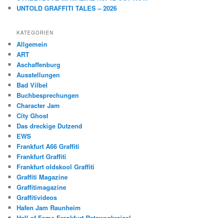
UNTOLD GRAFFITI TALES – 2026
KATEGORIEN
Allgemein
ART
Aschaffenburg
Ausstellungen
Bad Vilbel
Buchbesprechungen
Character Jam
City Ghost
Das dreckige Dutzend
EWS
Frankfurt A66 Graffiti
Frankfurt Graffiti
Frankfurt oldskool Graffiti
Graffiti Magazine
Graffitimagazine
Graffitivideos
Hafen Jam Raunheim
Hall of Fame Frankfurt Ratswegkreisel