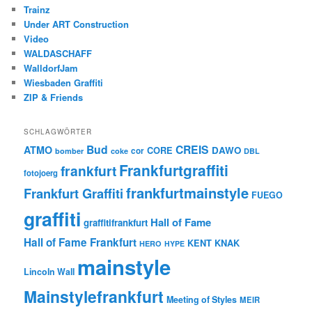
Trainz
Under ART Construction
Video
WALDASCHAFF
WalldorfJam
Wiesbaden Graffiti
ZIP & Friends
SCHLAGWÖRTER
Bud
CREIS
ATMO
CORE
DAWO
cor
bomber
coke
DBL
Frankfurtgraffiti
frankfurt
fotojoerg
frankfurtmainstyle
Frankfurt Graffiti
FUEGO
graffiti
Hall of Fame
graffitifrankfurt
Hall of Fame Frankfurt
KENT
KNAK
HERO
HYPE
mainstyle
Lincoln Wall
Mainstylefrankfurt
Meeting of Styles
MEIR