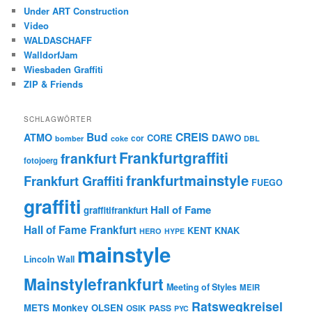
Under ART Construction
Video
WALDASCHAFF
WalldorfJam
Wiesbaden Graffiti
ZIP & Friends
SCHLAGWÖRTER
Bud
CREIS
ATMO
CORE
DAWO
cor
bomber
coke
DBL
Frankfurtgraffiti
frankfurt
fotojoerg
frankfurtmainstyle
Frankfurt Graffiti
FUEGO
graffiti
Hall of Fame
graffitifrankfurt
Hall of Fame Frankfurt
KENT
KNAK
HERO
HYPE
mainstyle
Lincoln Wall
Mainstylefrankfurt
Meeting of Styles
MEIR
Ratswegkreisel
Monkey
METS
OLSEN
PASS
OSIK
PYC