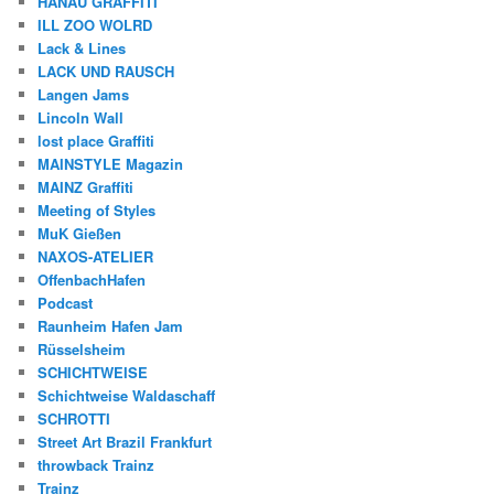
HANAU GRAFFITI
ILL ZOO WOLRD
Lack & Lines
LACK UND RAUSCH
Langen Jams
Lincoln Wall
lost place Graffiti
MAINSTYLE Magazin
MAINZ Graffiti
Meeting of Styles
MuK Gießen
NAXOS-ATELIER
OffenbachHafen
Podcast
Raunheim Hafen Jam
Rüsselsheim
SCHICHTWEISE
Schichtweise Waldaschaff
SCHROTTI
Street Art Brazil Frankfurt
throwback Trainz
Trainz