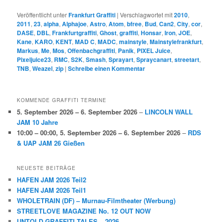
Veröffentlicht unter
Frankfurt Graffiti
|
Verschlagwortet mit
2010
,
2011
,
23
,
alpha
,
Alphajoe
,
Astro
,
Atom
,
bfree
,
Bud
,
Can2
,
City
,
cor
,
DASE
,
DBL
,
Frankfurtgraffiti
,
Ghost
,
graffiti
,
Honsar
,
Iron
,
JOE
,
Kane
,
KARO
,
KENT
,
MAD C
,
MADC
,
mainstyle
,
Mainstylefrankfurt
,
Markus
,
Me
,
Mos
,
Offenbachgraffiti
,
Panik
,
PIXEL Juice
,
Pixeljuice23
,
RMC
,
S2K
,
Smash
,
Sprayart
,
Spraycanart
,
streetart
,
TNB
,
Weazel
,
zip
|
Schreibe einen Kommentar
KOMMENDE GRAFFITI TERMINE
5. September 2026
–
6. September 2026
–
LINCOLN WALL
JAM 10 Jahre
10:00
–
00:00
,
5. September 2026
–
6. September 2026
–
RDS
& UAP JAM 26 Gießen
NEUESTE BEITRÄGE
HAFEN JAM 2026 Teil2
HAFEN JAM 2026 Teil1
WHOLETRAIN (DF) – Murnau-Filmtheater (Werbung)
STREETLOVE MAGAZINE No. 12 OUT NOW
UNTOLD GRAFFITI TALES – 2026