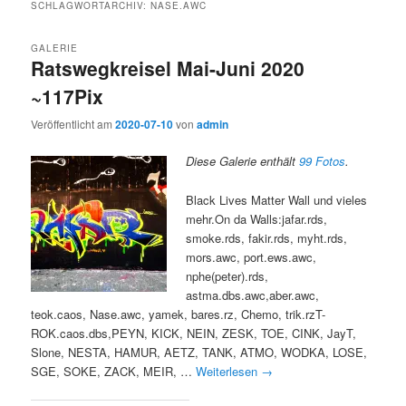
SCHLAGWORTARCHIV:
NASE.AWC
GALERIE
Ratswegkreisel Mai-Juni 2020
~117Pix
Veröffentlicht am
2020-07-10
von
admin
Diese Galerie enthält
99 Fotos
.
Black Lives Matter Wall und vieles
mehr.On da Walls:jafar.rds,
smoke.rds, fakir.rds, myht.rds,
mors.awc, port.ews.awc,
nphe(peter).rds,
astma.dbs.awc,aber.awc,
teok.caos, Nase.awc, yamek, bares.rz, Chemo, trik.rzT-
ROK.caos.dbs,PEYN, KICK, NEIN, ZESK, TOE, CINK, JayT,
Slone, NESTA, HAMUR, AETZ, TANK, ATMO, WODKA, LOSE,
SGE, SOKE, ZACK, MEIR, …
Weiterlesen
→