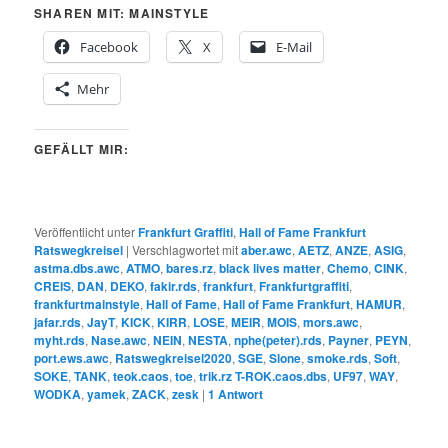
SHAREN MIT: MAINSTYLE
Facebook
X
E-Mail
Mehr
GEFÄLLT MIR:
Veröffentlicht unter
Frankfurt Graffiti
,
Hall of Fame Frankfurt
Ratswegkreisel
|
Verschlagwortet mit
aber.awc
,
AETZ
,
ANZE
,
ASIG
,
astma.dbs.awc
,
ATMO
,
bares.rz
,
black lives matter
,
Chemo
,
CINK
,
CREIS
,
DAN
,
DEKO
,
fakir.rds
,
frankfurt
,
Frankfurtgraffiti
,
frankfurtmainstyle
,
Hall of Fame
,
Hall of Fame Frankfurt
,
HAMUR
,
jafar.rds
,
JayT
,
KICK
,
KIRR
,
LOSE
,
MEIR
,
MOIS
,
mors.awc
,
myht.rds
,
Nase.awc
,
NEIN
,
NESTA
,
nphe(peter).rds
,
Payner
,
PEYN
,
port.ews.awc
,
Ratswegkreisel2020
,
SGE
,
Slone
,
smoke.rds
,
Soft
,
SOKE
,
TANK
,
teok.caos
,
toe
,
trik.rz T-ROK.caos.dbs
,
UF97
,
WAY
,
WODKA
,
yamek
,
ZACK
,
zesk
|
1
Antwort