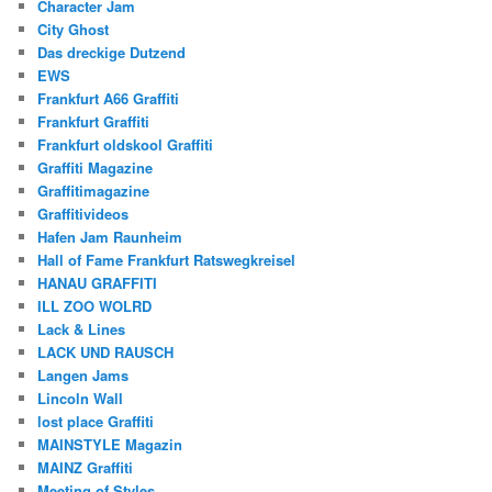
Character Jam
City Ghost
Das dreckige Dutzend
EWS
Frankfurt A66 Graffiti
Frankfurt Graffiti
Frankfurt oldskool Graffiti
Graffiti Magazine
Graffitimagazine
Graffitivideos
Hafen Jam Raunheim
Hall of Fame Frankfurt Ratswegkreisel
HANAU GRAFFITI
ILL ZOO WOLRD
Lack & Lines
LACK UND RAUSCH
Langen Jams
Lincoln Wall
lost place Graffiti
MAINSTYLE Magazin
MAINZ Graffiti
Meeting of Styles