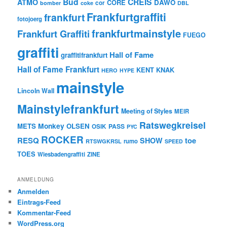
Bud
CREIS
ATMO
CORE
DAWO
cor
bomber
coke
DBL
Frankfurtgraffiti
frankfurt
fotojoerg
frankfurtmainstyle
Frankfurt Graffiti
FUEGO
graffiti
Hall of Fame
graffitifrankfurt
Hall of Fame Frankfurt
KENT
KNAK
HERO
HYPE
mainstyle
Lincoln Wall
Mainstylefrankfurt
Meeting of Styles
MEIR
Ratswegkreisel
Monkey
METS
OLSEN
PASS
OSIK
PYC
ROCKER
RESQ
toe
SHOW
rumo
RTSWGKRSL
SPEED
TOES
Wiesbadengraffiti
ZINE
ANMELDUNG
Anmelden
Eintrags-Feed
Kommentar-Feed
WordPress.org