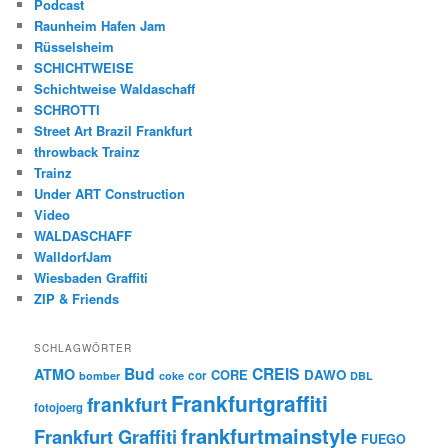
Podcast
Raunheim Hafen Jam
Rüsselsheim
SCHICHTWEISE
Schichtweise Waldaschaff
SCHROTTI
Street Art Brazil Frankfurt
throwback Trainz
Trainz
Under ART Construction
Video
WALDASCHAFF
WalldorfJam
Wiesbaden Graffiti
ZIP & Friends
SCHLAGWÖRTER
Bud
CREIS
ATMO
CORE
DAWO
cor
bomber
coke
DBL
Frankfurtgraffiti
frankfurt
fotojoerg
frankfurtmainstyle
Frankfurt Graffiti
FUEGO