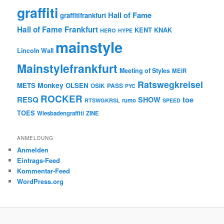
graffiti
Hall of Fame
graffitifrankfurt
Hall of Fame Frankfurt
KENT
KNAK
HERO
HYPE
mainstyle
Lincoln Wall
Mainstylefrankfurt
Meeting of Styles
MEIR
Ratswegkreisel
Monkey
METS
OLSEN
PASS
OSIK
PYC
ROCKER
RESQ
toe
SHOW
rumo
RTSWGKRSL
SPEED
TOES
Wiesbadengraffiti
ZINE
ANMELDUNG
Anmelden
Eintrags-Feed
Kommentar-Feed
WordPress.org