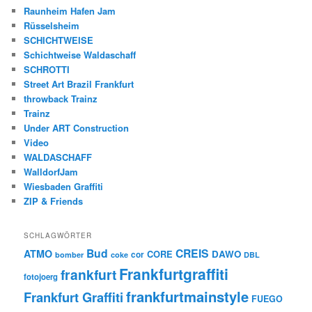
Raunheim Hafen Jam
Rüsselsheim
SCHICHTWEISE
Schichtweise Waldaschaff
SCHROTTI
Street Art Brazil Frankfurt
throwback Trainz
Trainz
Under ART Construction
Video
WALDASCHAFF
WalldorfJam
Wiesbaden Graffiti
ZIP & Friends
SCHLAGWÖRTER
Bud
CREIS
ATMO
CORE
DAWO
cor
bomber
coke
DBL
Frankfurtgraffiti
frankfurt
fotojoerg
frankfurtmainstyle
Frankfurt Graffiti
FUEGO