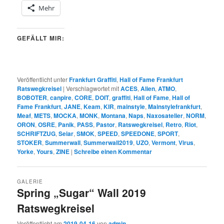
Mehr
GEFÄLLT MIR:
Veröffentlicht unter
Frankfurt Graffiti
,
Hall of Fame Frankfurt
Ratswegkreisel
|
Verschlagwortet mit
ACES
,
Alien
,
ATMO
,
BOBOTER
,
canpire
,
CORE
,
DOIT
,
graffiti
,
Hall of Fame
,
Hall of
Fame Frankfurt
,
JANE
,
Keam
,
KIR
,
mainstyle
,
Mainstylefrankfurt
,
Meaf
,
METS
,
MOCKA
,
MONK
,
Montana
,
Naps
,
Naxosatelier
,
NORM
,
ORON
,
OSRE
,
Panik
,
PASS
,
Pastor
,
Ratswegkreisel
,
Retro
,
Riot
,
SCHRIFTZUG
,
Seiar
,
SMOK
,
SPEED
,
SPEEDONE
,
SPORT
,
STOKER
,
Summerwall
,
Summerwall2019
,
UZO
,
Vermont
,
Virus
,
Yorke
,
Yours
,
ZINE
|
Schreibe einen Kommentar
GALERIE
Spring „Sugar“ Wall 2019
Ratswegkreisel
Veröffentlicht am
2019-04-16
von
admin