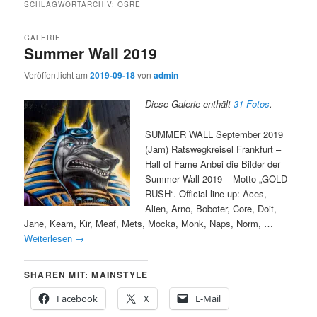
SCHLAGWORTARCHIV:
OSRE
GALERIE
Summer Wall 2019
Veröffentlicht am
2019-09-18
von
admin
Diese Galerie enthält
31 Fotos
.
SUMMER WALL September 2019
(Jam) Ratswegkreisel Frankfurt –
Hall of Fame Anbei die Bilder der
Summer Wall 2019 – Motto „GOLD
RUSH“. Official line up: Aces,
Alien, Arno, Boboter, Core, Doit,
Jane, Keam, Kir, Meaf, Mets, Mocka, Monk, Naps, Norm, …
Weiterlesen
→
SHAREN MIT: MAINSTYLE
Facebook
X
E-Mail