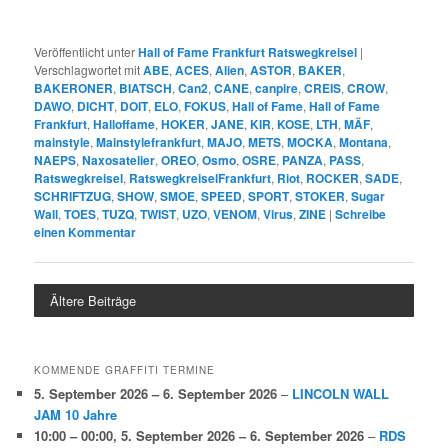
Veröffentlicht unter
Hall of Fame Frankfurt Ratswegkreisel
|
Verschlagwortet mit
ABE
,
ACES
,
Alien
,
ASTOR
,
BAKER
,
BAKERONER
,
BIATSCH
,
Can2
,
CANE
,
canpire
,
CREIS
,
CROW
,
DAWO
,
DICHT
,
DOIT
,
ELO
,
FOKUS
,
Hall of Fame
,
Hall of Fame
Frankfurt
,
Halloffame
,
HOKER
,
JANE
,
KIR
,
KOSE
,
LTH
,
MÄF
,
mainstyle
,
Mainstylefrankfurt
,
MAJO
,
METS
,
MOCKA
,
Montana
,
NAEPS
,
Naxosatelier
,
OREO
,
Osmo
,
OSRE
,
PANZA
,
PASS
,
Ratswegkreisel
,
RatswegkreiselFrankfurt
,
Riot
,
ROCKER
,
SADE
,
SCHRIFTZUG
,
SHOW
,
SMOE
,
SPEED
,
SPORT
,
STOKER
,
Sugar
Wall
,
TOES
,
TUZQ
,
TWIST
,
UZO
,
VENOM
,
Virus
,
ZINE
|
Schreibe
einen Kommentar
Ältere Beiträge
KOMMENDE GRAFFITI TERMINE
5. September 2026
–
6. September 2026
–
LINCOLN WALL
JAM 10 Jahre
10:00
–
00:00
,
5. September 2026
–
6. September 2026
–
RDS