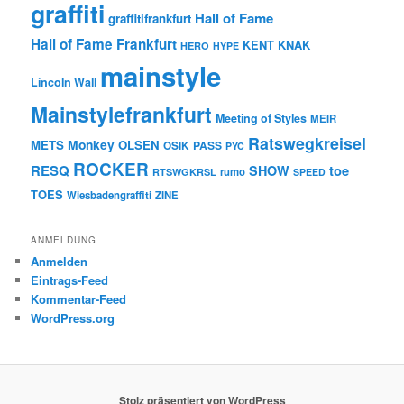
graffiti
Hall of Fame
graffitifrankfurt
Hall of Fame Frankfurt
KENT
KNAK
HERO
HYPE
mainstyle
Lincoln Wall
Mainstylefrankfurt
Meeting of Styles
MEIR
Ratswegkreisel
Monkey
METS
OLSEN
PASS
OSIK
PYC
ROCKER
RESQ
toe
SHOW
rumo
RTSWGKRSL
SPEED
TOES
Wiesbadengraffiti
ZINE
ANMELDUNG
Anmelden
Eintrags-Feed
Kommentar-Feed
WordPress.org
Stolz präsentiert von WordPress