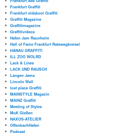
Frankfurt A66 Graffiti
Frankfurt Graffiti
Frankfurt oldskool Graffiti
Graffiti Magazine
Graffitimagazine
Graffitivideos
Hafen Jam Raunheim
Hall of Fame Frankfurt Ratswegkreisel
HANAU GRAFFITI
ILL ZOO WOLRD
Lack & Lines
LACK UND RAUSCH
Langen Jams
Lincoln Wall
lost place Graffiti
MAINSTYLE Magazin
MAINZ Graffiti
Meeting of Styles
MuK Gießen
NAXOS-ATELIER
OffenbachHafen
Podcast