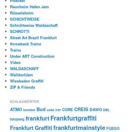
Podcast
Raunheim Hafen Jam
Rüsselsheim
SCHICHTWEISE
Schichtweise Waldaschaff
SCHROTTI
Street Art Brazil Frankfurt
throwback Trainz
Trainz
Under ART Construction
Video
WALDASCHAFF
WalldorfJam
Wiesbaden Graffiti
ZIP & Friends
SCHLAGWÖRTER
Bud
CREIS
ATMO
CORE
DAWO
cor
bomber
coke
DBL
Frankfurtgraffiti
frankfurt
fotojoerg
frankfurtmainstyle
Frankfurt Graffiti
FUEGO