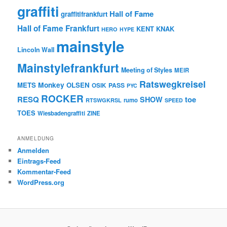
graffiti
Hall of Fame
graffitifrankfurt
Hall of Fame Frankfurt
KENT
KNAK
HERO
HYPE
mainstyle
Lincoln Wall
Mainstylefrankfurt
Meeting of Styles
MEIR
Ratswegkreisel
Monkey
METS
OLSEN
PASS
OSIK
PYC
ROCKER
RESQ
toe
SHOW
rumo
RTSWGKRSL
SPEED
TOES
Wiesbadengraffiti
ZINE
ANMELDUNG
Anmelden
Eintrags-Feed
Kommentar-Feed
WordPress.org