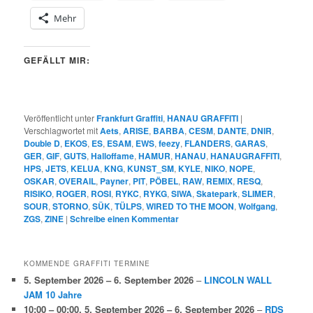
Mehr
GEFÄLLT MIR:
Veröffentlicht unter
Frankfurt Graffiti
,
HANAU GRAFFITI
|
Verschlagwortet mit
Aets
,
ARISE
,
BARBA
,
CESM
,
DANTE
,
DNIR
,
Double D
,
EKOS
,
ES
,
ESAM
,
EWS
,
feezy
,
FLANDERS
,
GARAS
,
GER
,
GIF
,
GUTS
,
Halloffame
,
HAMUR
,
HANAU
,
HANAUGRAFFITI
,
HPS
,
JETS
,
KELUA
,
KNG
,
KUNST_SM
,
KYLE
,
NIKO
,
NOPE
,
OSKAR
,
OVERAIL
,
Payner
,
PIT
,
PÖBEL
,
RAW
,
REMIX
,
RESQ
,
RISIKO
,
ROGER
,
ROSI
,
RYKC
,
RYKG
,
SIWA
,
Skatepark
,
SLIMER
,
SOUR
,
STORNO
,
SÜK
,
TÜLPS
,
WIRED TO THE MOON
,
Wolfgang
,
ZGS
,
ZINE
|
Schreibe einen Kommentar
KOMMENDE GRAFFITI TERMINE
5. September 2026
–
6. September 2026
–
LINCOLN WALL
JAM 10 Jahre
10:00
–
00:00
,
5. September 2026
–
6. September 2026
–
RDS